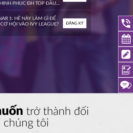
CHINH PHỤC ĐH TOP ĐẦU
AR 1: HÈ NÀY LÀM GÌ ĐỂ
CƠ HỘI VÀO IVY LEAGUE?
ĐĂNG KÝ
muốn
trở thành đối
a chúng tôi