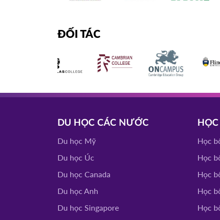
HOT
NIAGARA CO
11/03/2026
ĐỐI TÁC
Canada
11h00
HOT
SOUTHEAST MISSOURI
10/03/2026
UNIVERSITY
Mỹ
14h00
HOT
WRIGHT STATE UNI
04/03/2026
DU HỌC CÁC NƯỚC
HỌC
Mỹ
15h00
HOT
Du học Mỹ
Học b
Du học Úc
Học b
TỔ CHỨC I
07/10/2025
Canada
14h30
Du học Canada
Học b
HOT
Du học Anh
Học b
YORKVILLE UNIVE
03/10/2025
Du học Singapore
Học b
TORONTO FILM S
Canada
10h00