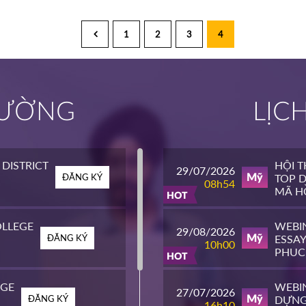
1
2
3
4
TRƯỜNG
LỊC
DISTRICT
HỘI 
29/07/2026
ĐĂNG KÝ
TOP D
Mỹ
08h54
MÃ HỒ
HOT
LLEGE
WEBI
29/08/2026
ĐĂNG KÝ
ESSAY
Mỹ
10h00
PHỤC
HOT
ĐH T
EGE
WEBIN
27/07/2026
ĐĂNG KÝ
DỰNG
Mỹ
16h10