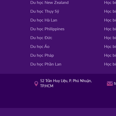
Du học New Zealand
Học b
HOT
Du học Thụy Sỹ
Học b
TROY UNIVERS
02/10/2025
Mỹ
Du học Hà Lan
Học b
14h00
HOT
Du học Philippines
Học bổ
TACOMA COMMUNITY
Du học Đức
Học b
01/10/2025
Mỹ
10h00
Du học Áo
Học b
HOT
Du học Pháp
Học b
Du học Phần Lan
Học b
52 Trần Huy Liệu, P. Phú Nhuận,
t
TP.HCM