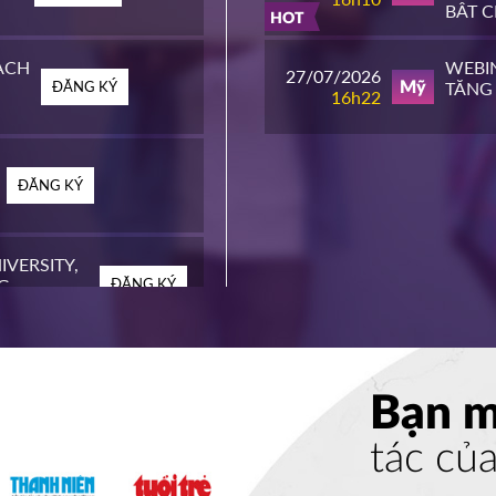
BẬT 
HOT
MỸ
ACH
WEBIN
27/07/2026
ĐĂNG KÝ
TĂNG 
Mỹ
16h22
ĐĂNG KÝ
IVERSITY,
G
ĐĂNG KÝ
EGE
ĐĂNG KÝ
Bạn 
tác củ
ITY
ĐĂNG KÝ