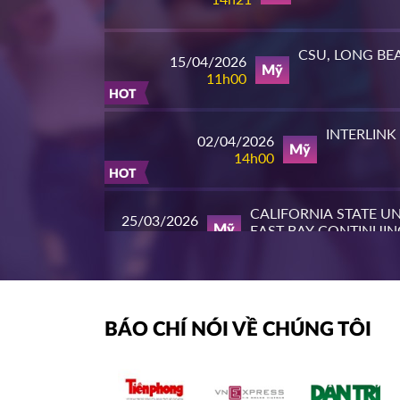
CSU, LONG BE
15/04/2026
Mỹ
11h00
HOT
INTERLINK
02/04/2026
Mỹ
14h00
HOT
CALIFORNIA STATE UN
25/03/2026
EAST BAY CONTINUIN
Mỹ
10h00
EDUCATION
HOT
PIERCE COLL
23/03/2026
Mỹ
14h00
BÁO CHÍ NÓI VỀ CHÚNG TÔI
HOT
WHATCOM COMMUN
16/03/2026
COLLEGE
Mỹ
16h00