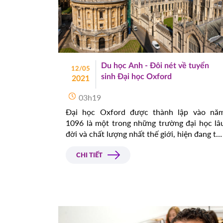
Du học Anh - Đôi nét về tuyển
12/05
sinh Đại học Oxford
2021
03h19
Đại học Oxford được thành lập vào nă
1096 là một trong những trường đại học lâ
đời và chất lượng nhất thế giới, hiện đang th
hút rất nhiều du học sinh quốc tế đang the
học.
CHI TIẾT