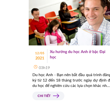
Xu hướng du học Anh ở bậc Đại
12/05
học
2021
03h19
Du học Anh - Bạn nên bắt đầu quá trình đăn
ký từ 12 đến 18 tháng trước ngày dự định đ
du học để nghiên cứu các lựa chọn khác nha
về trường và khóa học. Bạn có thể đăng k
tối đa 5 khóa học trong một hồ sơ đăng k
CHI TIẾT
UCAS.