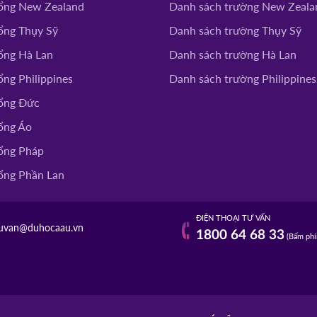
ổng New Zealand
Danh sách trường New Zeala
ổng Thụy Sỹ
Danh sách trường Thụy Sỹ
ITY
ĐĂNG KÝ
ổng Hà Lan
Danh sách trường Hà Lan
ng Philippines
Danh sách trường Philippines
 COLLEGE
ổng Đức
ĐĂNG KÝ
ổng Áo
ổng Pháp
ổng Phần Lan
ĐIỆN THOẠI TƯ VẤN
uvan@duhocaau.vn
1800 64 68 33
(Bấm phí