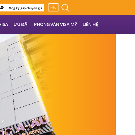
EN
Đăng ký gặp chuyên gia
VISA
ƯU ĐÃI
PHỎNG VẤN VISA MỸ
LIÊN HỆ