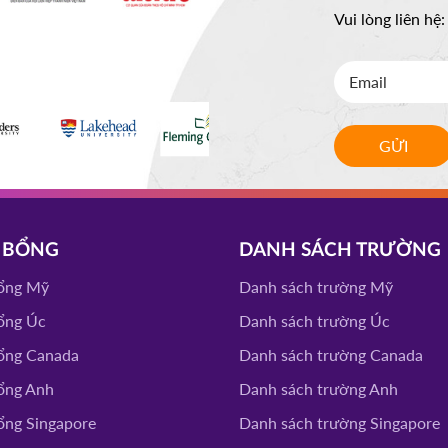
Vui lòng liên hệ
LLEGE
ĐĂNG KÝ
GỬI
 STATE
ĐĂNG KÝ
VERISTY
 BỔNG
DANH SÁCH TRƯỜNG
ĐĂNG KÝ
ổng Mỹ
Danh sách trường Mỹ
ổng Úc
Danh sách trường Úc
CEAP
ĐĂNG KÝ
ổng Canada
Danh sách trường Canada
ổng Anh
Danh sách trường Anh
RSITY
ổng Singapore
Danh sách trường Singapore
CHOOL
ĐĂNG KÝ