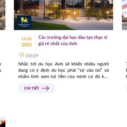
Các trường đại học đào tạo thạc sĩ
12/05
giá rẻ nhất của Anh
2021
03h19
m
Nhắc tới du học Anh sẽ khiến nhiều người
u
đang có ý định du học phải “sờ vào túi” và
u
nhẩm tính xem túi tiền của mình có đủ khả
o
năng cho phép không. Nhưng kì thật, vẫn có
những trường ở Anh đào tạo thạc sĩ với mức
CHI TIẾT
phí khá rẻ nhưng vẫn đảm bảo chất lượng,
điều này thật sự là 1 tin vui cho những bạn
đang có ý định học thạc sĩ tại Anh.