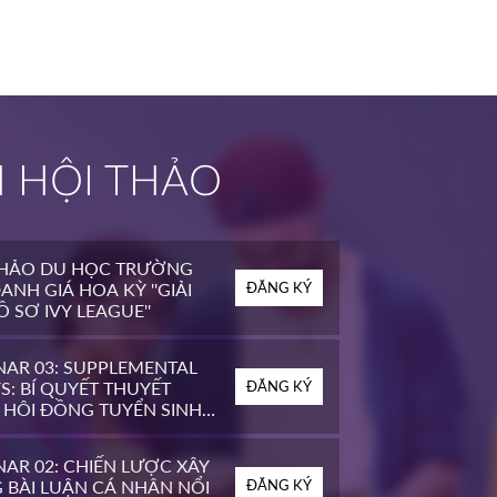
H HỘI THẢO
THẢO DU HỌC TRƯỜNG
ANH GIÁ HOA KỲ ''GIẢI
ĐĂNG KÝ
 SƠ IVY LEAGUE''
NAR 03: SUPPLEMENTAL
S: BÍ QUYẾT THUYẾT
ĐĂNG KÝ
 HỘI ĐỒNG TUYỂN SINH
OP ĐẦU MỸ
AR 02: CHIẾN LƯỢC XÂY
 BÀI LUẬN CÁ NHÂN NỔI
ĐĂNG KÝ