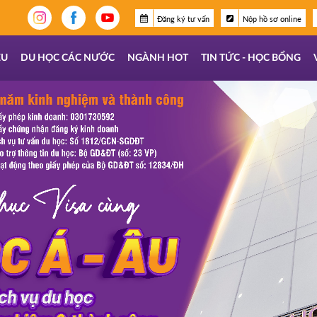
Đăng ký tư vấn
Nộp hồ sơ online
ỆU
DU HỌC CÁC NƯỚC
NGÀNH HOT
TIN TỨC - HỌC BỔNG