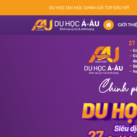
DU HỌC ĐẠI HỌC DANH GIÁ TOP ĐẦU MỸ
(CURRENT)
GIỚI THI