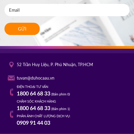
GỬI
52 Trần Huy Liệu, P. Phú Nhuận, TP.HCM
tuvan@duhocaau.vn
ĐIỆN THOẠI TƯ VẤN
1800 64 68 33
(Bấm phím 0)
CHĂM SÓC KHÁCH HÀNG
1800 64 68 33
(Bấm phím 1)
PHẢN ÁNH CHẤT LƯỢNG DỊCH VỤ:
0909 91 44 03