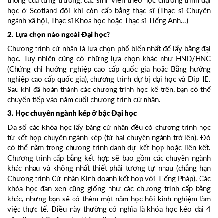
thống của từng trường, các sinh viên theo học chương trình đại
học ở Scotland đôi khi còn cấp bằng thạc sĩ (Thạc sĩ Chuyên
ngành xã hội, Thạc sĩ Khoa học hoặc Thạc sĩ Tiếng Anh...)
2. Lựa chọn nào ngoài Đại học?
Chương trình cử nhân là lựa chọn phổ biến nhất để lấy bằng đại
học. Tuy nhiên cũng có những lựa chọn khác như HND/HNC
(Chứng chỉ hướng nghiệp cao cấp quốc gia hoặc Bằng hướng
nghiệp cao cấp quốc gia), chương trình dự bị đại học và DipHE.
Sau khi đã hoàn thành các chương trình học kể trên, bạn có thể
chuyển tiếp vào năm cuối chương trình cử nhân.
3. Học chuyên ngành kép ở bậc Đại học
Đa số các khóa học lấy bằng cử nhân đều có chương trình học
từ kết hợp chuyên ngành kép (từ hai chuyên ngành trở lên). Đó
có thể nằm trong chương trình danh dự kết hợp hoặc liên kết.
Chương trình cấp bằng kết hợp sẽ bao gồm các chuyên ngành
khác nhau và không nhất thiết phải tương tự nhau (chẳng hạn
Chương trình Cử nhân Kinh doanh kết hợp với Tiếng Pháp). Các
khóa học đan xen cũng giống như các chương trình cấp bằng
khác, nhưng bạn sẽ có thêm một năm học hỏi kinh nghiệm làm
việc thực tế. Điều này thường có nghĩa là khóa học kéo dài 4