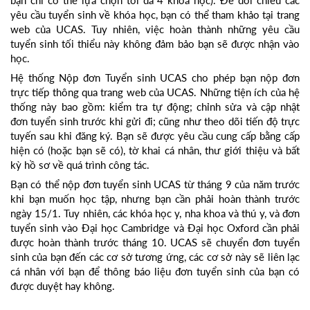
bạn chỉ có thể lựa chọn tối đa 4 khóa học). Để đối chiếu các
yêu cầu tuyển sinh về khóa học, bạn có thể tham khảo tại trang
web của UCAS. Tuy nhiên, việc hoàn thành những yêu cầu
tuyển sinh tối thiểu này không đảm bảo bạn sẽ được nhận vào
học.
Hệ thống Nộp đơn Tuyển sinh UCAS cho phép bạn nộp đơn
trực tiếp thông qua trang web của UCAS. Những tiện ích của hệ
thống này bao gồm: kiểm tra tự động; chỉnh sửa và cập nhật
đơn tuyển sinh trước khi gửi đi; cũng như theo dõi tiến độ trực
tuyến sau khi đăng ký. Bạn sẽ được yêu cầu cung cấp bằng cấp
hiện có (hoặc bạn sẽ có), tờ khai cá nhân, thư giới thiệu và bất
kỳ hồ sơ về quá trình công tác.
Bạn có thể nộp đơn tuyển sinh UCAS từ tháng 9 của năm trước
khi bạn muốn học tập, nhưng bạn cần phải hoàn thành trước
ngày 15/1. Tuy nhiên, các khóa học y, nha khoa và thú y, và đơn
tuyển sinh vào Đại học Cambridge và Đại học Oxford cần phải
được hoàn thành trước tháng 10. UCAS sẽ chuyển đơn tuyển
sinh của bạn đến các cơ sở tương ứng, các cơ sở này sẽ liên lạc
cá nhân với bạn để thông báo liệu đơn tuyển sinh của bạn có
được duyệt hay không.