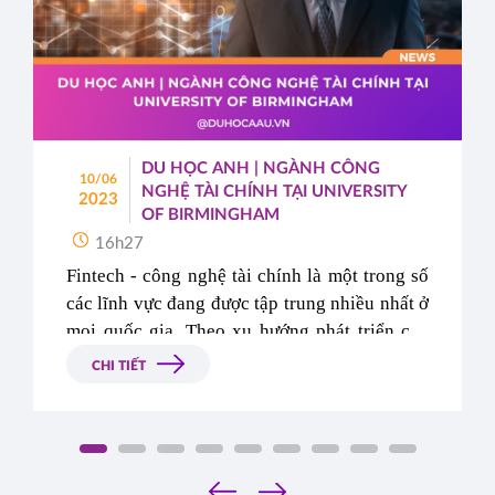
DU HỌC ANH | NGÀNH CÔNG
10/06
NGHỆ TÀI CHÍNH TẠI UNIVERSITY
2023
OF BIRMINGHAM
16h27
Fintech - công nghệ tài chính là một trong số 
các lĩnh vực đang được tập trung nhiều nhất ở 
mọi quốc gia. Theo xu hướng phát triển của 
ngành công nghiệp 4.0, hàng loạt công ty, xí 
CHI TIẾT
nghiệp tăng cường hoạt động về công nghệ tài 
chính, từ đó đòi hỏi một nguồn nhân lực mạnh 
về lĩnh vực này.
‹