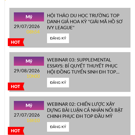
HỘI THẢO DU HỌC TRƯỜNG TOP
Mỹ
DANH GIÁ HOA KỲ ''GIẢI MÃ HỒ SƠ
29/07/2026
IVY LEAGUE''
08h54
ĐĂNG KÝ
HOT
WEBINAR 03: SUPPLEMENTAL
Mỹ
ESSAYS: BÍ QUYẾT THUYẾT PHỤC
29/08/2026
HỘI ĐỒNG TUYỂN SINH ĐH TOP
10h00
ĐẦU MỸ
ĐĂNG KÝ
HOT
WEBINAR 02: CHIẾN LƯỢC XÂY
Mỹ
DỰNG BÀI LUẬN CÁ NHÂN NỔI BẬT
27/07/2026
CHINH PHỤC ĐH TOP ĐẦU MỸ
16h10
ĐĂNG KÝ
HOT