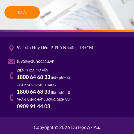
GỬI
52 Trần Huy Liệu, P. Phú Nhuận, TP.HCM
tuvan@duhocaau.vn
ĐIỆN THOẠI TƯ VẤN
1800 64 68 33
(Bấm phím 0)
CHĂM SÓC KHÁCH HÀNG
1800 64 68 33
(Bấm phím 1)
PHẢN ÁNH CHẤT LƯỢNG DỊCH VỤ:
0909 91 44 03
Copyright © 2026 Du Học Á - Âu.