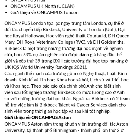
ONCAMPUS UK North (UCLAN)
Giới thiệu về ONCAMPUS London
ONCAMPUS London tọa lạc ngay trung tâm London, cụ thể ở
đối tác chuyển tiếp Birkbeck, University of London (UoL), Đại
học Royal Holloway, Học viện nghệ thuật Courtauld, ĐH Queen
Mary, ĐH Royal Veterinary College (RVC), và ĐH Goldsmiths.
Birkbeck là một trong những trường đại học mạnh về nghiên
cứu, hơn 73% dự án nghiên cứu được đánh giá hàng đầu thế
giới và xếp thứ 39 trong BXH các trường đại học top-ranking ở
UK (QS World University Rankings 2021).
Các ngành thế mạnh của trường gồm có Nghệ thuật; Luật; Kinh
doanh, Kinh tế và Tin học; Khoa học xã hội, Lịch sử và Triết học;
và Khoa học. Theo báo cáo của chính phủ Anh cho biết sinh
viên sau tốt nghiệp trường Birkbeck có mức lương cao ở Anh
so với những trường đại học khác. Ngoài ra, Birkbeck có 2 team
hỗ trợ việc làm là Birkbeck Talent và Career Services dành cho
sinh viên trong thời gian học tập và sau khi tốt nghiệp.
Giới thiệu về ONCAMPUS Aston
ONCAMPUS Aston nằm trong khuôn viên trường đối tác Aston
University, tại thành phố Birmingham - thành phố lớn thứ 2 ở