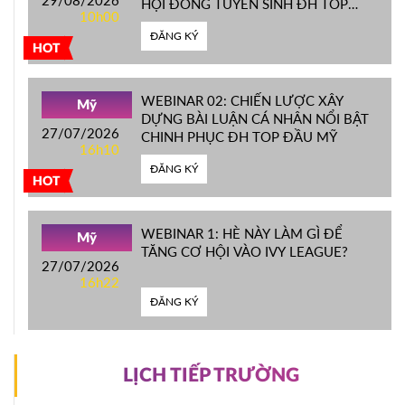
HỘI ĐỒNG TUYỂN SINH ĐH TOP
10h00
ĐẦU MỸ
ĐĂNG KÝ
HOT
WEBINAR 02: CHIẾN LƯỢC XÂY
Mỹ
DỰNG BÀI LUẬN CÁ NHÂN NỔI BẬT
27/07/2026
CHINH PHỤC ĐH TOP ĐẦU MỸ
16h10
ĐĂNG KÝ
HOT
WEBINAR 1: HÈ NÀY LÀM GÌ ĐỂ
Mỹ
TĂNG CƠ HỘI VÀO IVY LEAGUE?
27/07/2026
16h22
ĐĂNG KÝ
LỊCH TIẾP TRƯỜNG