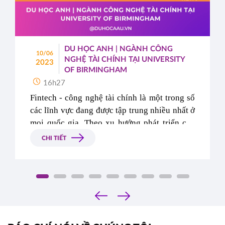
DU HỌC ANH | NGÀNH CÔNG
10/06
NGHỆ TÀI CHÍNH TẠI UNIVERSITY
2023
OF BIRMINGHAM
16h27
Fintech - công nghệ tài chính là một trong số 
các lĩnh vực đang được tập trung nhiều nhất ở 
mọi quốc gia. Theo xu hướng phát triển của 
ngành công nghiệp 4.0, hàng loạt công ty, xí 
CHI TIẾT
nghiệp tăng cường hoạt động về công nghệ tài 
chính, từ đó đòi hỏi một nguồn nhân lực mạnh 
về lĩnh vực này.
‹
›