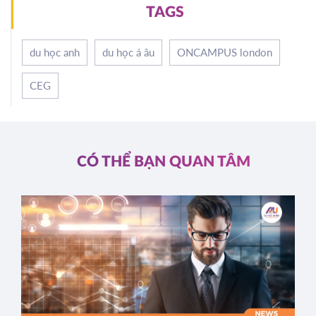
TAGS
du học anh
du học á âu
ONCAMPUS london
CEG
CÓ THỂ BẠN QUAN TÂM