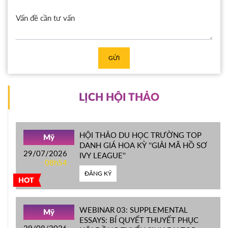
GỬI
LỊCH HỘI THẢO
HỘI THẢO DU HỌC TRƯỜNG TOP
Mỹ
DANH GIÁ HOA KỲ ''GIẢI MÃ HỒ SƠ
29/07/2026
IVY LEAGUE''
08h54
ĐĂNG KÝ
HOT
WEBINAR 03: SUPPLEMENTAL
Mỹ
ESSAYS: BÍ QUYẾT THUYẾT PHỤC
29/08/2026