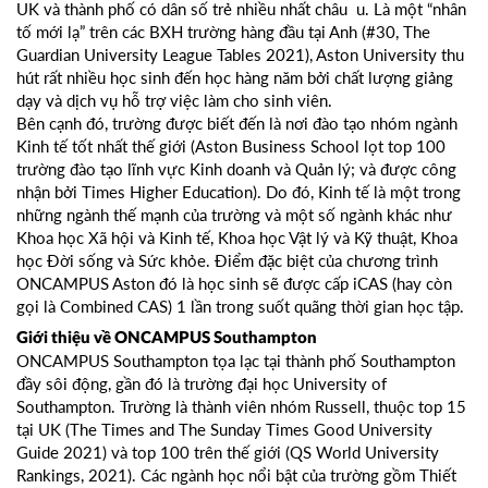
UK và thành phố có dân số trẻ nhiều nhất châu u. Là một “nhân
tố mới lạ” trên các BXH trường hàng đầu tại Anh (#30, The
Guardian University League Tables 2021), Aston University thu
hút rất nhiều học sinh đến học hàng năm bởi chất lượng giảng
dạy và dịch vụ hỗ trợ việc làm cho sinh viên.
Bên cạnh đó, trường được biết đến là nơi đào tạo nhóm ngành
Kinh tế tốt nhất thế giới (Aston Business School lọt top 100
trường đào tạo lĩnh vực Kinh doanh và Quản lý; và được công
nhận bởi Times Higher Education). Do đó, Kinh tế là một trong
những ngành thế mạnh của trường và một số ngành khác như
Khoa học Xã hội và Kinh tế, Khoa học Vật lý và Kỹ thuật, Khoa
học Đời sống và Sức khỏe. Điểm đặc biệt của chương trình
ONCAMPUS Aston đó là học sinh sẽ được cấp iCAS (hay còn
gọi là Combined CAS) 1 lần trong suốt quãng thời gian học tập.
Giới thiệu về ONCAMPUS Southampton
ONCAMPUS Southampton tọa lạc tại thành phố Southampton
đầy sôi động, gần đó là trường đại học University of
Southampton. Trường là thành viên nhóm Russell, thuộc top 15
tại UK (The Times and The Sunday Times Good University
Guide 2021) và top 100 trên thế giới (QS World University
Rankings, 2021). Các ngành học nổi bật của trường gồm Thiết