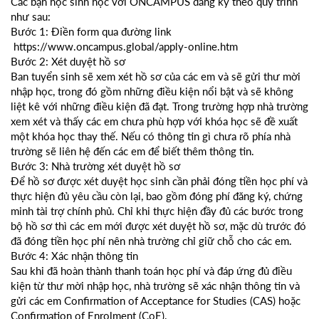
Các bạn học sinh học với ONCAMPUS đăng ký theo quy trình
như sau:
Bước 1: Điền form qua đường link
https://www.oncampus.global/apply-online.htm
Bước 2: Xét duyệt hồ sơ
Ban tuyển sinh sẽ xem xét hồ sơ của các em và sẽ gửi thư mời
nhập học, trong đó gồm những điều kiện nổi bật và sẽ không
liệt kê với những điều kiện đã đạt. Trong trường hợp nhà trường
xem xét và thấy các em chưa phù hợp với khóa học sẽ đề xuất
một khóa học thay thế. Nếu có thông tin gì chưa rõ phía nhà
trường sẽ liên hệ đến các em để biết thêm thông tin.
Bước 3: Nhà trường xét duyệt hồ sơ
Để hồ sơ được xét duyệt học sinh cần phải đóng tiền học phí và
thực hiện đủ yêu cầu còn lại, bao gồm đóng phí đăng ký, chứng
minh tài trợ chính phủ. Chỉ khi thực hiện đầy đủ các bước trong
bộ hồ sơ thì các em mới được xét duyệt hồ sơ, mặc dù trước đó
đã đóng tiền học phí nên nhà trường chỉ giữ chỗ cho các em.
Bước 4: Xác nhận thông tin
Sau khi đã hoàn thành thanh toán học phí và đáp ứng đủ điều
kiện từ thư mời nhập học, nhà trường sẽ xác nhận thông tin và
gửi các em Confirmation of Acceptance for Studies (CAS) hoặc
Confirmation of Enrolment (CoE).