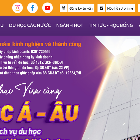
Đăng ký tư vấn
Nộp hồ sơ online
ỆU
DU HỌC CÁC NƯỚC
NGÀNH HOT
TIN TỨC - HỌC BỔNG