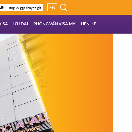
EN
Đăng ký gặp chuyên gia
VISA
ƯU ĐÃI
PHỎNG VẤN VISA MỸ
LIÊN HỆ