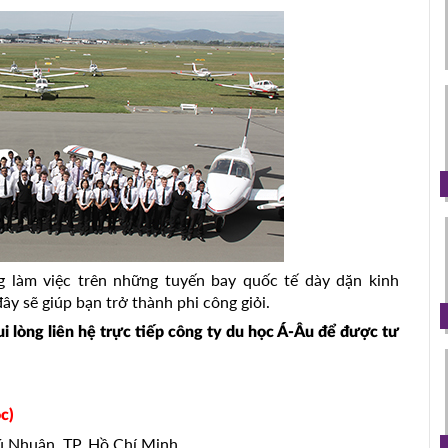
g làm việc trên những tuyến bay quốc tế dày dặn kinh
ây sẽ giúp bạn trở thành phi công giỏi.
ui lòng liên hệ trực tiếp công ty du học Á-Âu để được tư
c)
hú Nhuận, TP. Hồ Chí Minh