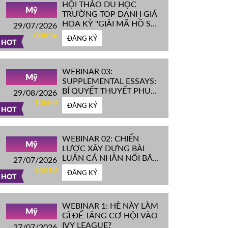
HỘI THẢO DU HỌC
Mỹ
TRƯỜNG TOP DANH GIÁ
HOA KỲ ''GIẢI MÃ HỒ SƠ
29/07/2026
IVY LEAGUE''
08h54
ĐĂNG KÝ
HOT
WEBINAR 03:
Mỹ
SUPPLEMENTAL ESSAYS:
BÍ QUYẾT THUYẾT PHỤC
29/08/2026
HỘI ĐỒNG TUYỂN SINH
10h00
ĐĂNG KÝ
ĐH TOP ĐẦU MỸ
HOT
WEBINAR 02: CHIẾN
Mỹ
LƯỢC XÂY DỰNG BÀI
LUẬN CÁ NHÂN NỔI BẬT
27/07/2026
CHINH PHỤC ĐH TOP
16h10
ĐĂNG KÝ
ĐẦU MỸ
HOT
WEBINAR 1: HÈ NÀY LÀM
Mỹ
GÌ ĐỂ TĂNG CƠ HỘI VÀO
IVY LEAGUE?
27/07/2026