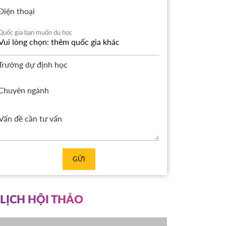
Điện thoại
Quốc gia bạn muốn du học
Trường dự định học
Chuyên ngành
GỬI
LỊCH HỘI THẢO