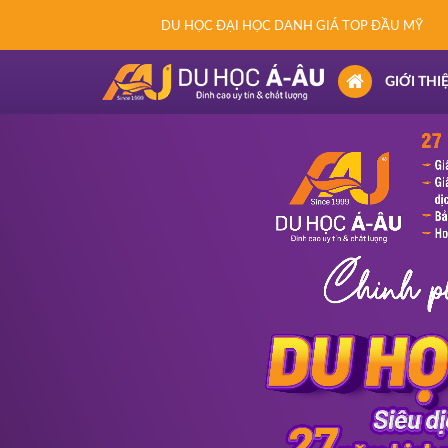
DU HỌC ĐẠI HỌC DANH GIÁ TOP ĐẦU MỸ
(CURRENT)
GIỚI THI