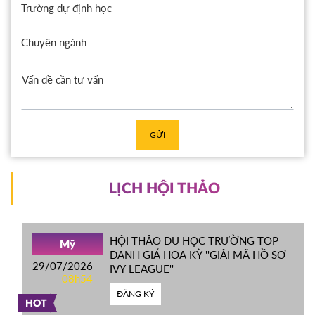
Trường dự định học
Chuyên ngành
GỬI
LỊCH HỘI THẢO
HỘI THẢO DU HỌC TRƯỜNG TOP
Mỹ
DANH GIÁ HOA KỲ ''GIẢI MÃ HỒ SƠ
29/07/2026
IVY LEAGUE''
08h54
ĐĂNG KÝ
HOT