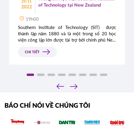
29/11
of Technology tại New Zealand
2022
19h00
Southern Institute of Technology (SIT) được
thành lập năm 1880 và là một trong số 20 học
viện công lập lớn được tài trợ bởi chính phủ New
Zealand. SIT hấp dẫn sinh viên quốc tế bởi đây là
một môi trường học tập lý tưởng, mang lại cho
CHI TIẾT
sinh viên những kỹ năng làm việc tốt nhất, tạo
dựng hành trang vững chắc giúp các em dễ dàng
tìm được việc làm và cơ hội định cư sau khi tốt
nghiệp.
‹
›
BÁO CHÍ NÓI VỀ CHÚNG TÔI