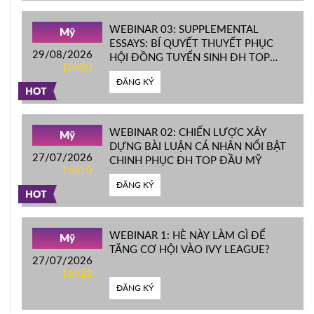
WEBINAR 03: SUPPLEMENTAL
Mỹ
ESSAYS: BÍ QUYẾT THUYẾT PHỤC
29/08/2026
HỘI ĐỒNG TUYỂN SINH ĐH TOP
10h00
ĐẦU MỸ
ĐĂNG KÝ
HOT
WEBINAR 02: CHIẾN LƯỢC XÂY
Mỹ
DỰNG BÀI LUẬN CÁ NHÂN NỔI BẬT
27/07/2026
CHINH PHỤC ĐH TOP ĐẦU MỸ
16h10
ĐĂNG KÝ
HOT
WEBINAR 1: HÈ NÀY LÀM GÌ ĐỂ
Mỹ
TĂNG CƠ HỘI VÀO IVY LEAGUE?
27/07/2026
16h22
ĐĂNG KÝ