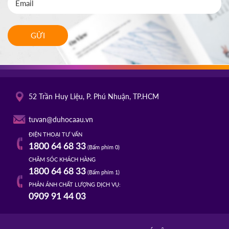
GỬI
52 Trần Huy Liệu, P. Phú Nhuận, TP.HCM
tuvan@duhocaau.vn
ĐIỆN THOẠI TƯ VẤN
1800 64 68 33
(Bấm phím 0)
CHĂM SÓC KHÁCH HÀNG
1800 64 68 33
(Bấm phím 1)
PHẢN ÁNH CHẤT LƯỢNG DỊCH VỤ:
0909 91 44 03