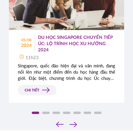
DU HỌC SINGAPORE CHUYỂN TIẾP
05/08
ÚC: LỘ TRÌNH HỌC XU HƯỚNG
2024
2024
11h23
Singapore, quốc đảo hiện đại và văn minh, đang
nổi lên như một điểm đến du học hàng đầu thế
giới. Đặc biệt, chương trình du học Úc chuyển
tiếp Singapore chính là cầu nối lý tưởng, mở ra
cánh cửa đến bằng cấp quốc tế danh giá.
CHI TIẾT
‹
›