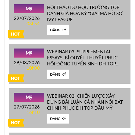
HỘI THẢO DU HỌC TRƯỜNG TOP
Mỹ
DANH GIÁ HOA KỲ ''GIẢI MÃ HỒ SƠ
29/07/2026
IVY LEAGUE''
08h54
ĐĂNG KÝ
HOT
WEBINAR 03: SUPPLEMENTAL
Mỹ
ESSAYS: BÍ QUYẾT THUYẾT PHỤC
29/08/2026
HỘI ĐỒNG TUYỂN SINH ĐH TOP
10h00
ĐẦU MỸ
ĐĂNG KÝ
HOT
WEBINAR 02: CHIẾN LƯỢC XÂY
Mỹ
DỰNG BÀI LUẬN CÁ NHÂN NỔI BẬT
27/07/2026
CHINH PHỤC ĐH TOP ĐẦU MỸ
16h10
ĐĂNG KÝ
HOT