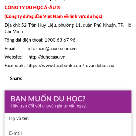
CÔNG TY DU HỌC Á-ÂU ®
(Công ty đứng đầu Việt Nam về lĩnh vực du học)
Địa chỉ: 52 Trần Huy Liệu, phường 11, quận Phú Nhuận, TP. Hồ
Chí Minh
Tổng đài điện thoại: 1900 63 67 96
Email: info-hcm@aauco.com.vn
Website: http://duhocaau.vn
Facebook: https://www.facebook.com/tuvanduhocaau
Share:
BẠN MUỐN DU HỌC?
Hãy trao đổi với chuyên gia tư vấn ngay .
Họ và tên
E-mail