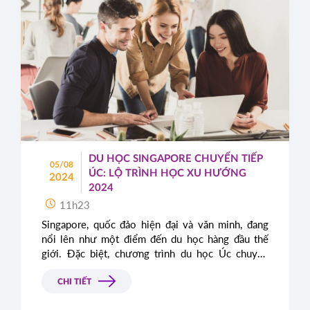
DU HỌC SINGAPORE CHUYỂN TIẾP
05/08
ÚC: LỘ TRÌNH HỌC XU HƯỚNG
2024
2024
11h23
Singapore, quốc đảo hiện đại và văn minh, đang
nổi lên như một điểm đến du học hàng đầu thế
giới. Đặc biệt, chương trình du học Úc chuyển
tiếp Singapore chính là cầu nối lý tưởng, mở ra
cánh cửa đến bằng cấp quốc tế danh giá.
CHI TIẾT