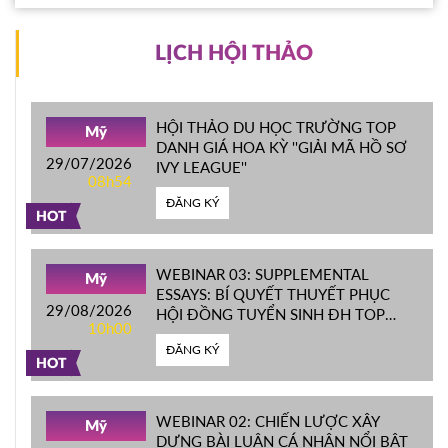
LỊCH HỘI THẢO
HỘI THẢO DU HỌC TRƯỜNG TOP
Mỹ
DANH GIÁ HOA KỲ ''GIẢI MÃ HỒ SƠ
29/07/2026
IVY LEAGUE''
08h54
ĐĂNG KÝ
HOT
WEBINAR 03: SUPPLEMENTAL
Mỹ
ESSAYS: BÍ QUYẾT THUYẾT PHỤC
29/08/2026
HỘI ĐỒNG TUYỂN SINH ĐH TOP
10h00
ĐẦU MỸ
ĐĂNG KÝ
HOT
WEBINAR 02: CHIẾN LƯỢC XÂY
Mỹ
DỰNG BÀI LUẬN CÁ NHÂN NỔI BẬT