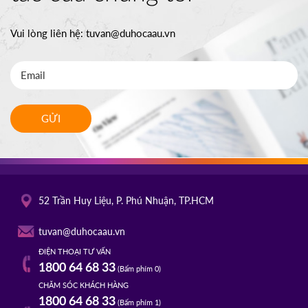
Vui lòng liên hệ:
tuvan@duhocaau.vn
GỬI
52 Trần Huy Liệu, P. Phú Nhuận, TP.HCM
tuvan@duhocaau.vn
ĐIỆN THOẠI TƯ VẤN
1800 64 68 33
(Bấm phím 0)
CHĂM SÓC KHÁCH HÀNG
1800 64 68 33
(Bấm phím 1)