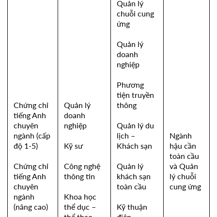
Quản lý
chuỗi cung
ứng
Quản lý
doanh
nghiệp
Phương
ti
ện truyền
Chứng chỉ
Quản lý
thông
tiếng Anh
doanh
chuyên
nghiệp
Quản lý du
ngành (cấp
lịch –
Ngành
độ 1-5)
Kỹ sư
Khách sạn
hậu cần
toàn cầu
Chứng chỉ
Công nghệ
Quản lý
và Quản
tiếng Anh
thông tin
khách sạn
lý chuỗi
chuyên
toàn cầu
cung ứng
ngành
Khoa học
(nâng cao)
thể dục –
Kỹ thuận
thể thao
điện