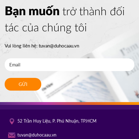
Bạn muốn
trở thành đối
tác của chúng tôi
Vui lòng liên hệ:
tuvan@duhocaau.vn
GỬI
52 Trần Huy Liệu, P. Phú Nhuận, TP.HCM
tuvan@duhocaau.vn