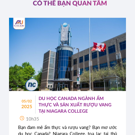
CÓ THỂ BẠN QUAN TÂM
DU HỌC CANADA NGÀNH ẨM
05/02
THỰC VÀ SẢN XUẤT RƯỢU VANG
2025
TẠI NIAGARA COLLEGE
10h35
Bạn đam mê ẩm thực và rượu vang? Bạn mơ ước
du học Canada? Niagara College, tọa lạc tại thủ