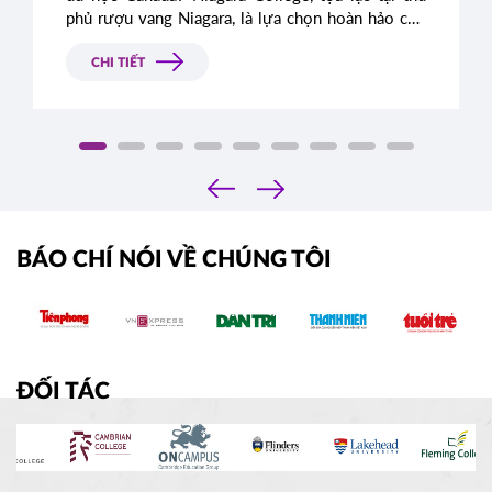
phủ rượu vang Niagara, là lựa chọn hoàn hảo cho
bạn với các chương trình đào tạo thực tiễn, chú
trọng kinh nghiệm thực tế và cơ hội việc làm sau
CHI TIẾT
tốt nghiệp.
‹
›
BÁO CHÍ NÓI VỀ CHÚNG TÔI
ĐỐI TÁC