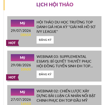
LỊCH HỘI THẢO
HỘI THẢO DU HỌC TRƯỜNG TOP
Mỹ
DANH GIÁ HOA KỲ ''GIẢI MÃ HỒ SƠ
29/07/2026
IVY LEAGUE''
08h54
ĐĂNG KÝ
HOT
WEBINAR 03: SUPPLEMENTAL
Mỹ
ESSAYS: BÍ QUYẾT THUYẾT PHỤC
29/08/2026
HỘI ĐỒNG TUYỂN SINH ĐH TOP
10h00
ĐẦU MỸ
ĐĂNG KÝ
HOT
WEBINAR 02: CHIẾN LƯỢC XÂY
Mỹ
DỰNG BÀI LUẬN CÁ NHÂN NỔI BẬT
27/07/2026
CHINH PHỤC ĐH TOP ĐẦU MỸ
16h10