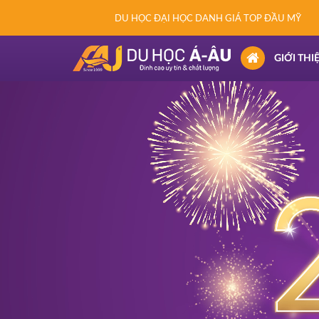
DU HỌC ĐẠI HỌC DANH GIÁ TOP ĐẦU MỸ
(CURRENT)
GIỚI THI