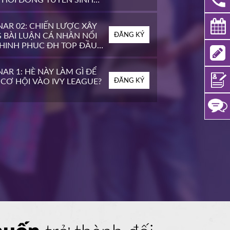
OP ĐẦU MỸ
AR 02: CHIẾN LƯỢC XÂY
 BÀI LUẬN CÁ NHÂN NỔI
ĐĂNG KÝ
CHINH PHỤC ĐH TOP ĐẦU
AR 1: HÈ NÀY LÀM GÌ ĐỂ
CƠ HỘI VÀO IVY LEAGUE?
ĐĂNG KÝ