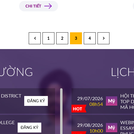
CHI TIẾT
1
2
3
4
TRƯỜNG
LỊC
DISTRICT
HỘI 
29/07/2026
ĐĂNG KÝ
TOP D
Mỹ
08h54
MÃ HỒ
HOT
LLEGE
WEBI
29/08/2026
ĐĂNG KÝ
ESSAY
Mỹ
10h00
PHỤC