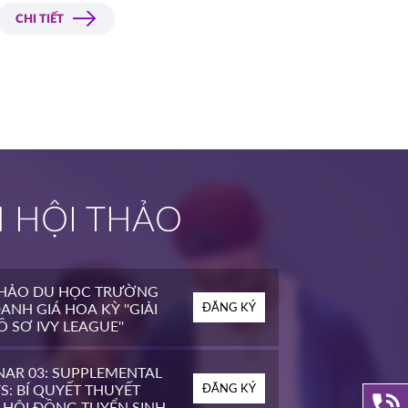
CHI TIẾT
H HỘI THẢO
THẢO DU HỌC TRƯỜNG
ANH GIÁ HOA KỲ ''GIẢI
ĐĂNG KÝ
 SƠ IVY LEAGUE''
NAR 03: SUPPLEMENTAL
S: BÍ QUYẾT THUYẾT
ĐĂNG KÝ
 HỘI ĐỒNG TUYỂN SINH