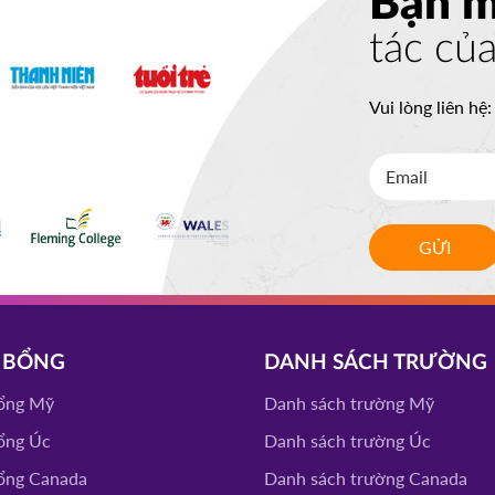
Bạn 
tác củ
ITY
ĐĂNG KÝ
Vui lòng liên hệ
LLEGE
ĐĂNG KÝ
GỬI
 STATE
ĐĂNG KÝ
VERISTY
 BỔNG
DANH SÁCH TRƯỜNG
ĐĂNG KÝ
ổng Mỹ
Danh sách trường Mỹ
ổng Úc
Danh sách trường Úc
CEAP
ĐĂNG KÝ
ổng Canada
Danh sách trường Canada