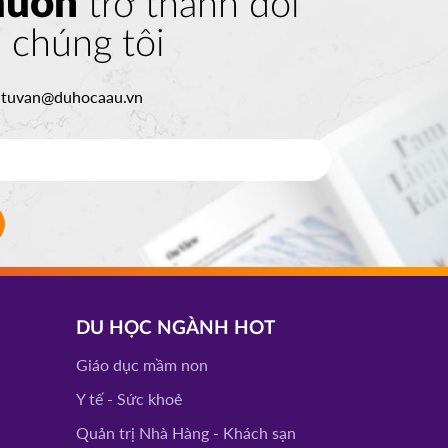
muốn
trở thành đối
a chúng tôi
:
tuvan@duhocaau.vn
DU HỌC NGÀNH HOT
Giáo dục mầm non
Y tế - Sức khoẻ
Quản trị Nhà Hàng - Khách sạn