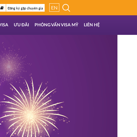
EN
Đăng ký gặp chuyên gia
VISA
ƯU ĐÃI
PHỎNG VẤN VISA MỸ
LIÊN HỆ