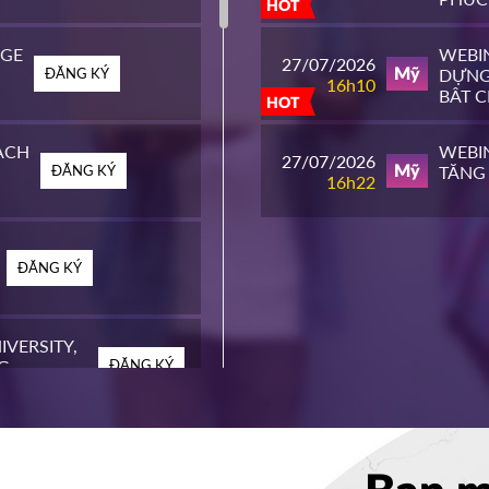
HOT
ĐH T
EGE
WEBIN
27/07/2026
ĐĂNG KÝ
DỰNG
Mỹ
16h10
BẬT 
HOT
MỸ
ACH
WEBIN
27/07/2026
ĐĂNG KÝ
TĂNG 
Mỹ
16h22
ĐĂNG KÝ
IVERSITY,
G
ĐĂNG KÝ
EGE
ĐĂNG KÝ