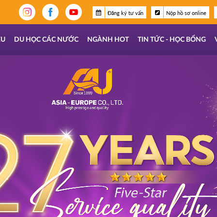
Đăng ký tư vấn
Nộp hồ sơ online
ỆU
DU HỌC CÁC NƯỚC
NGÀNH HOT
TIN TỨC - HỌC BỔNG