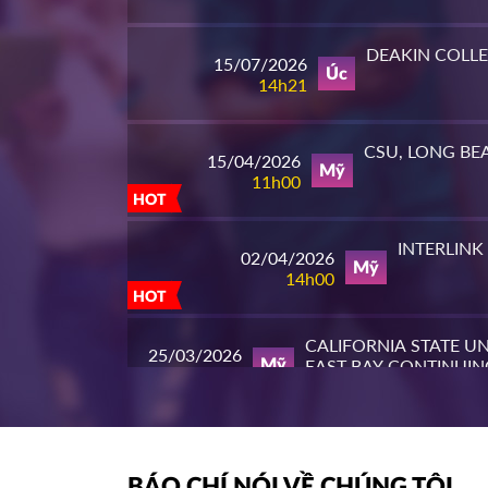
DEAKIN COLL
15/07/2026
Úc
14h21
CSU, LONG BE
15/04/2026
Mỹ
11h00
HOT
INTERLINK
02/04/2026
Mỹ
14h00
HOT
CALIFORNIA STATE UN
25/03/2026
EAST BAY CONTINUIN
Mỹ
10h00
EDUCATION
HOT
PIERCE COLL
23/03/2026
Mỹ
14h00
BÁO CHÍ NÓI VỀ CHÚNG TÔI