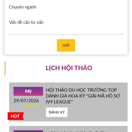
Chuyên ngành
GỬI
LỊCH HỘI THẢO
HỘI THẢO DU HỌC TRƯỜNG TOP
Mỹ
DANH GIÁ HOA KỲ ''GIẢI MÃ HỒ SƠ
29/07/2026
IVY LEAGUE''
08h54
ĐĂNG KÝ
HOT