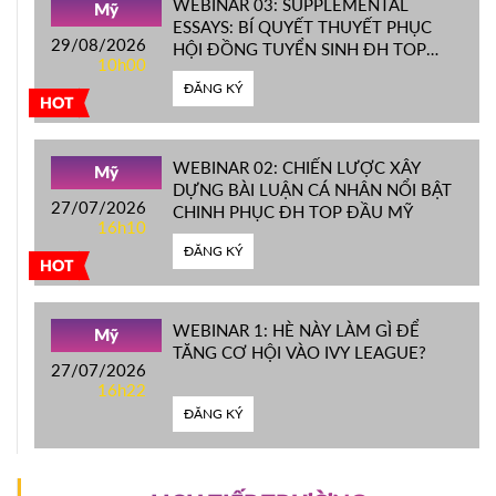
WEBINAR 03: SUPPLEMENTAL
Mỹ
ESSAYS: BÍ QUYẾT THUYẾT PHỤC
29/08/2026
HỘI ĐỒNG TUYỂN SINH ĐH TOP
10h00
ĐẦU MỸ
ĐĂNG KÝ
HOT
WEBINAR 02: CHIẾN LƯỢC XÂY
Mỹ
DỰNG BÀI LUẬN CÁ NHÂN NỔI BẬT
27/07/2026
CHINH PHỤC ĐH TOP ĐẦU MỸ
16h10
ĐĂNG KÝ
HOT
WEBINAR 1: HÈ NÀY LÀM GÌ ĐỂ
Mỹ
TĂNG CƠ HỘI VÀO IVY LEAGUE?
27/07/2026
16h22
ĐĂNG KÝ