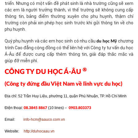
triển. Nhưng có một vấn đề phát sinh là nhà trường cũng sẽ xem
các em là người trưởng thành, vì thế trường sẽ không cung cấp
thông tin, bảng điểm thường xuyên cho phụ huynh, thậm chí
trường còn phải xin phép học sinh trước khi gửi thông tin về cho
phụ huynh.
Quý phụ huynh và các em học sinh có nhu cầu
chương
du học Mỹ
trình Cao đẳng cộng đồng có thể liên hệ với Công ty tư vấn du học
Á-Âu để được cung cấp thêm thông tin, giải đáp thắc mắc và
giúp đỡ miễn phí.
®
CÔNG TY DU HỌC Á-ÂU
(Công ty đứng đầu Việt Nam về lĩnh vực du học)
Địa chỉ: 52 Trần Huy Liệu, phường 11, quận Phú Nhuận, TP. Hồ Chí Minh
Điện thoại:
(10 lines) –
08.3845 8867
0903.803373
Email:
info-hcm@aauco.com.vn
Website:
http://duhocaau.vn