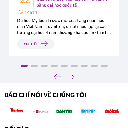
2025
bằng đại học quốc tế
14h14
Du học Mỹ luôn là ước mơ của hàng ngàn học 
sinh Việt Nam. Tuy nhiên, chi phí học tập tại các 
trường đại học 4 năm thường khá cao, trở thành 
rào cản lớn với nhiều gia đình.
Giữa bối cảnh đó, 
chương trình kép 2+2
 tại 
các 
CHI TIẾT
trường Cao đẳng Cộng đồng Mỹ (Community 
College)
 ra đời như một 
giải pháp tối ưu
, giúp 
học sinh 
tiết kiệm đáng kể chi phí
 nhưng vẫn 
nhận được bằng Cử nhân đại học Mỹ chính 
‹
quy
.
›
BÁO CHÍ NÓI VỀ CHÚNG TÔI