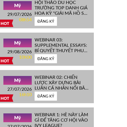
HỘI THẢO DU HỌC
Mỹ
TRƯỜNG TOP DANH GIÁ
HOA KỲ ''GIẢI MÃ HỒ SƠ
29/07/2026
IVY LEAGUE''
08h54
ĐĂNG KÝ
HOT
WEBINAR 03:
Mỹ
SUPPLEMENTAL ESSAYS:
BÍ QUYẾT THUYẾT PHỤC
29/08/2026
HỘI ĐỒNG TUYỂN SINH
10h00
ĐĂNG KÝ
ĐH TOP ĐẦU MỸ
HOT
WEBINAR 02: CHIẾN
Mỹ
LƯỢC XÂY DỰNG BÀI
LUẬN CÁ NHÂN NỔI BẬT
27/07/2026
CHINH PHỤC ĐH TOP
16h10
ĐĂNG KÝ
ĐẦU MỸ
HOT
WEBINAR 1: HÈ NÀY LÀM
Mỹ
GÌ ĐỂ TĂNG CƠ HỘI VÀO
IVY LEAGUE?
27/07/2026