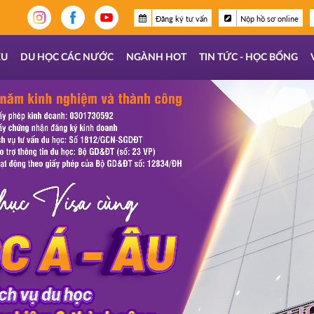
Đăng ký tư vấn
Nộp hồ sơ online
ỆU
DU HỌC CÁC NƯỚC
NGÀNH HOT
TIN TỨC - HỌC BỔNG