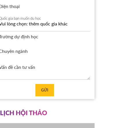
Điện thoại
Quốc gia bạn muốn du học
Trường dự định học
Chuyên ngành
GỬI
LỊCH HỘI THẢO