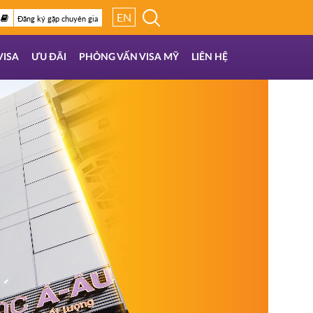
EN
Đăng ký gặp chuyên gia
VISA
ƯU ĐÃI
PHỎNG VẤN VISA MỸ
LIÊN HỆ