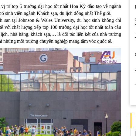
ị trí top 5 trường đại học tốt nhất Hoa Kỳ đào tạo về ngành 
 có sinh viên ngành Khách sạn, du lịch đông nhất Thế giới. 
h sạn tại Johnson & Wales University, du học sinh không chỉ 
 với chất lượng xếp top 100 trường đại học tốt nhất toàn cầu 
ịch, nhà hàng, khách sạn,… là đối tác liên kết của nhà trường 
tại những môi trường chuyên nghiệp mang tầm vóc quốc tế.