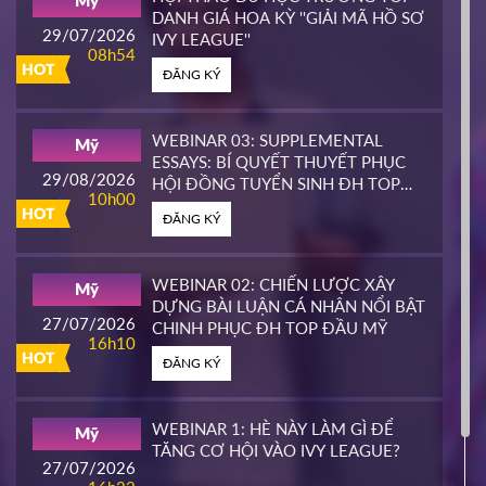
Mỹ
HOT
DANH GIÁ HOA KỲ ''GIẢI MÃ HỒ SƠ
ĐĂNG KÝ
29/07/2026
IVY LEAGUE''
08h54
HOT
ĐĂNG KÝ
CALIFORNIA STATE UNIVERSITY,
Mỹ
EAST BAY CONTINUING
25/03/2026
EDUCATION
10h00
WEBINAR 03: SUPPLEMENTAL
Mỹ
HOT
ESSAYS: BÍ QUYẾT THUYẾT PHỤC
ĐĂNG KÝ
29/08/2026
HỘI ĐỒNG TUYỂN SINH ĐH TOP
10h00
ĐẦU MỸ
HOT
ĐĂNG KÝ
PIERCE COLLEGE
Mỹ
23/03/2026
14h00
WEBINAR 02: CHIẾN LƯỢC XÂY
Mỹ
HOT
DỰNG BÀI LUẬN CÁ NHÂN NỔI BẬT
ĐĂNG KÝ
27/07/2026
CHINH PHỤC ĐH TOP ĐẦU MỸ
16h10
HOT
ĐĂNG KÝ
WHATCOM COMMUNITY COLLEGE
Mỹ
16/03/2026
16h00
WEBINAR 1: HÈ NÀY LÀM GÌ ĐỂ
Mỹ
HOT
TĂNG CƠ HỘI VÀO IVY LEAGUE?
ĐĂNG KÝ
27/07/2026