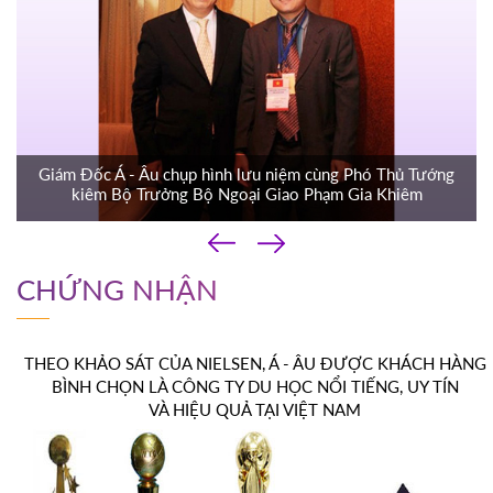
Giám Đốc Á - Âu chụp hình lưu niệm cùng Phó Thủ Tướng
kiêm Bộ Trưởng Bộ Ngoại Giao Phạm Gia Khiêm
‹
›
CHỨNG NHẬN
THEO KHẢO SÁT CỦA NIELSEN, Á - ÂU ĐƯỢC KHÁCH HÀNG
BÌNH CHỌN LÀ CÔNG TY DU HỌC NỔI TIẾNG, UY TÍN
VÀ HIỆU QUẢ TẠI VIỆT NAM