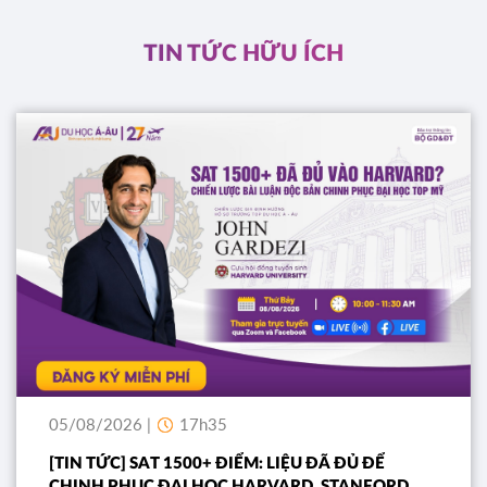
ĐĂNG KÝ
TIN TỨC HỮU ÍCH
05/08/2026 |
17h35
[TIN TỨC] SAT 1500+ ĐIỂM: LIỆU ĐÃ ĐỦ ĐỂ
CHINH PHỤC ĐẠI HỌC HARVARD, STANFORD