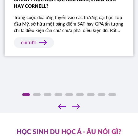
HAY CORNELL?
Trong cuộc đua ứng tuyển vào các trường đại học Top
đầu Mỹ, sở hữu một bảng điểm SAT hay GPA ấn tượng
chỉ là điều kiện cần chứ chưa phải điều kiện đủ. Rất
nhiều học sinh sở hữu điểm số gần như tuyệt đối vẫn
bị từ chối chỉ vì bài luận thiếu chiều sâu. Đâu là tiêu
CHI TIẾT
chí thực sự mà Ban tuyển sinh các trường Ivy League
tìm kiếm?
‹
›
HỌC SINH DU HỌC Á - ÂU NÓI GÌ?