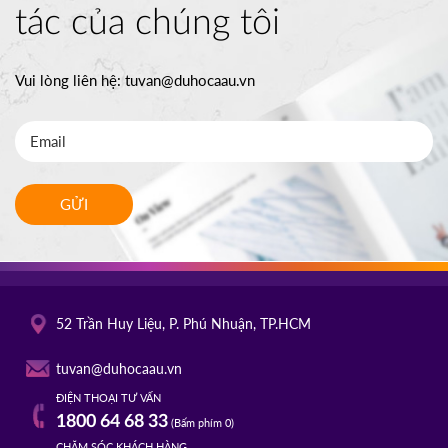
tác của chúng tôi
Vui lòng liên hệ:
tuvan@duhocaau.vn
GỬI
52 Trần Huy Liệu, P. Phú Nhuận, TP.HCM
tuvan@duhocaau.vn
ĐIỆN THOẠI TƯ VẤN
1800 64 68 33
(Bấm phím 0)
CHĂM SÓC KHÁCH HÀNG