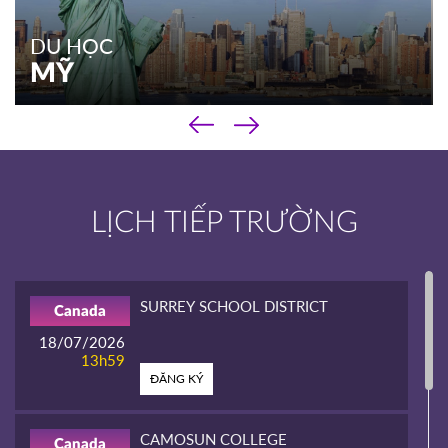
DU HỌC
MỸ
‹
DU HỌC
›
MỸ
Chương trình phổ thông
LỊCH TIẾP TRƯỜNG
Chương trình cao đẳng
Chương trình đại học & sau đại học
Kinh nghiệm du học
SURREY SCHOOL DISTRICT
Canada
XEM THÊM
18/07/2026
13h59
ĐĂNG KÝ
CAMOSUN COLLEGE
Canada