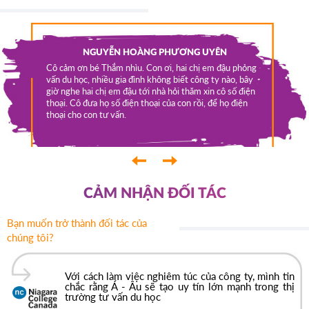
a qua em
NGUYỄN HOÀNG PHƯƠNG UYÊN
m Phúc
OCA-
Cô cảm ơn bé Thắm nhìu. Con ơi, hai chị em đậu phỏng
sinh ở
vấn du học, nhiều gia đình không biết công ty nào, bây
Tui được
p các
giờ nghe hai chị em đậu tới nhà hỏi thăm xin cô số điện
lớp 11. N
húc được
thoại. Cô đưa họ số điện thoại của con rồi, để họ điện
việc làm 
t vui
thoại cho con tư vấn.
y là bắt
 - Âu rất
Âu rất
‹
›
CẢM NHẬN ĐỐI TÁC
Bạn muốn trở thành đối tác của
chúng tôi?
Với cách làm việc nghiêm túc của công ty, mình tin
chắc rằng Á - Âu sẽ tạo uy tín lớn mạnh trong thị
trường tư vấn du học