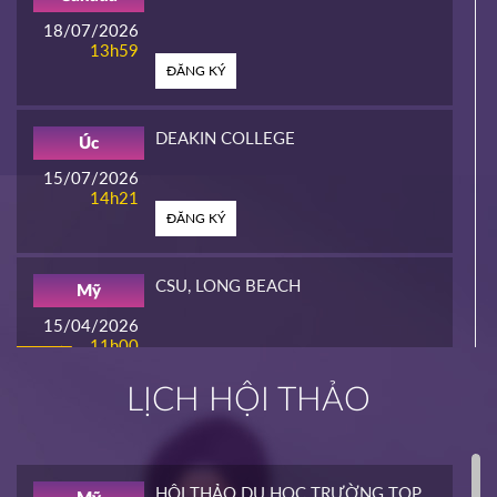
18/07/2026
13h59
ĐĂNG KÝ
DEAKIN COLLEGE
Úc
15/07/2026
14h21
ĐĂNG KÝ
CSU, LONG BEACH
Mỹ
15/04/2026
11h00
HOT
ĐĂNG KÝ
LỊCH HỘI THẢO
INTERLINK
Mỹ
02/04/2026
14h00
HỘI THẢO DU HỌC TRƯỜNG TOP