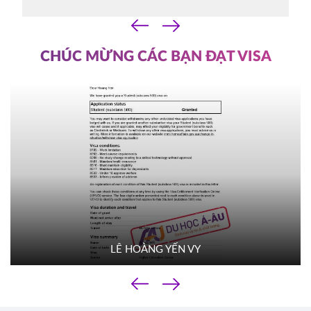
07/10/2025
‹
14h30
›
HOT
ĐĂNG KÝ
CHÚC MỪNG CÁC BẠN ĐẠT VISA
YORKVILLE UNIVERSITY TORONTO
Canada
FILM SCHOOL
03/10/2025
10h00
HOT
ĐĂNG KÝ
TROY UNIVERSITY
Mỹ
02/10/2025
14h00
HOT
ĐĂNG KÝ
LÊ HOÀNG YẾN VY
TACOMA COMMUNITY COLLEGE
Mỹ
‹
01/10/2025
›
10h00
HOT