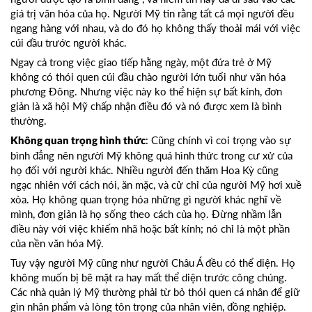
giá trị văn hóa của họ. Người Mỹ tin rằng tất cả mọi người đều
ngang hàng với nhau, và do đó họ không thấy thoải mái với việc
cúi đầu trước người khác.
Ngay cả trong việc giao tiếp hằng ngày, một đứa trẻ ở Mỹ
không có thói quen cúi đầu chào người lớn tuổi như văn hóa
phương Đông. Nhưng việc này ko thể hiện sự bất kính, đơn
giản là xã hội Mỹ chấp nhận điều đó và nó được xem là bình
thường.
: Cũng chính vì coi trọng vào sự
Không quan trọng hình thức
bình đẳng nên người Mỹ không quá hình thức trong cư xử của
họ đối với người khác. Nhiều người đến thăm Hoa Kỳ cũng
ngạc nhiên với cách nói, ăn mặc, và cử chỉ của người Mỹ hơi xuề
xòa. Họ không quan trọng hóa những gì người khác nghĩ về
mình, đơn giản là họ sống theo cách của họ. Đừng nhầm lẫn
điều này với việc khiếm nhã hoặc bất kính; nó chỉ là một phần
của nền văn hóa Mỹ.
Tuy vậy người Mỹ cũng như người Châu Á đều có thể diện. Họ
không muốn bị bẽ mặt ra hay mất thể diện trước công chúng.
Các nhà quản lý Mỹ thường phải từ bỏ thói quen cá nhân để giữ
gìn nhân phẩm và lòng tôn trọng của nhân viên, đồng nghiệp.