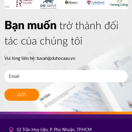
Bạn muốn
trở thành đối
tác của chúng tôi
Vui lòng liên hệ:
tuvan@duhocaau.vn
GỬI
52 Trần Huy Liệu, P. Phú Nhuận, TP.HCM