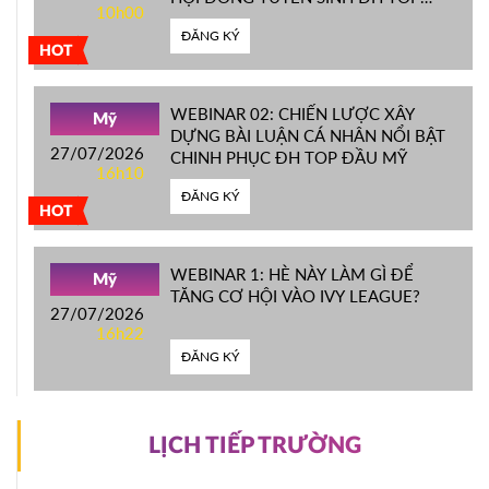
10h00
ĐẦU MỸ
ĐĂNG KÝ
HOT
WEBINAR 02: CHIẾN LƯỢC XÂY
Mỹ
DỰNG BÀI LUẬN CÁ NHÂN NỔI BẬT
27/07/2026
CHINH PHỤC ĐH TOP ĐẦU MỸ
16h10
ĐĂNG KÝ
HOT
WEBINAR 1: HÈ NÀY LÀM GÌ ĐỂ
Mỹ
TĂNG CƠ HỘI VÀO IVY LEAGUE?
27/07/2026
16h22
ĐĂNG KÝ
LỊCH TIẾP TRƯỜNG