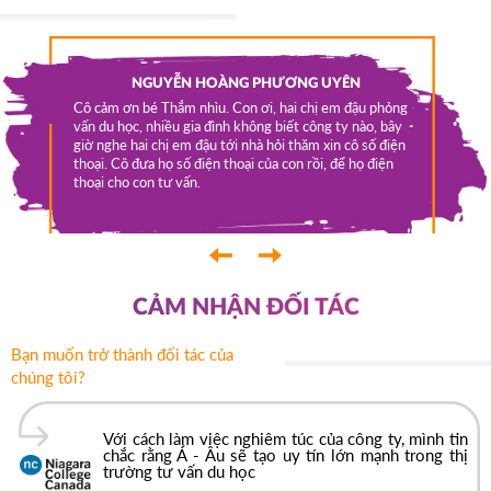
a qua em
NGUYỄN HOÀNG PHƯƠNG UYÊN
m Phúc
OCA-
Cô cảm ơn bé Thắm nhìu. Con ơi, hai chị em đậu phỏng
sinh ở
vấn du học, nhiều gia đình không biết công ty nào, bây
Tui được
p các
giờ nghe hai chị em đậu tới nhà hỏi thăm xin cô số điện
lớp 11. N
húc được
thoại. Cô đưa họ số điện thoại của con rồi, để họ điện
việc làm 
t vui
thoại cho con tư vấn.
y là bắt
 - Âu rất
Âu rất
‹
›
CẢM NHẬN ĐỐI TÁC
Bạn muốn trở thành đối tác của
chúng tôi?
Với cách làm việc nghiêm túc của công ty, mình tin
chắc rằng Á - Âu sẽ tạo uy tín lớn mạnh trong thị
trường tư vấn du học