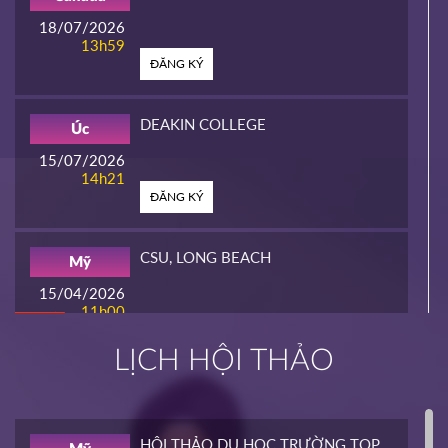
18/07/2026
13h59
ĐĂNG KÝ
DEAKIN COLLEGE
Úc
15/07/2026
14h21
ĐĂNG KÝ
CSU, LONG BEACH
Mỹ
15/04/2026
11h00
HOT
ĐĂNG KÝ
LỊCH HỘI THẢO
INTERLINK
Mỹ
02/04/2026
14h00
HỘI THẢO DU HỌC TRƯỜNG TOP