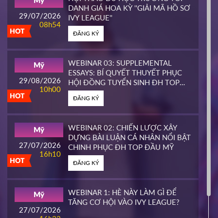
Mỹ
HOT
DANH GIÁ HOA KỲ ''GIẢI MÃ HỒ SƠ
ĐĂNG KÝ
29/07/2026
IVY LEAGUE''
08h54
HOT
ĐĂNG KÝ
CALIFORNIA STATE UNIVERSITY,
Mỹ
EAST BAY CONTINUING
25/03/2026
EDUCATION
10h00
WEBINAR 03: SUPPLEMENTAL
Mỹ
HOT
ESSAYS: BÍ QUYẾT THUYẾT PHỤC
ĐĂNG KÝ
29/08/2026
HỘI ĐỒNG TUYỂN SINH ĐH TOP
10h00
ĐẦU MỸ
HOT
ĐĂNG KÝ
PIERCE COLLEGE
Mỹ
23/03/2026
14h00
WEBINAR 02: CHIẾN LƯỢC XÂY
Mỹ
HOT
DỰNG BÀI LUẬN CÁ NHÂN NỔI BẬT
ĐĂNG KÝ
27/07/2026
CHINH PHỤC ĐH TOP ĐẦU MỸ
16h10
HOT
ĐĂNG KÝ
WHATCOM COMMUNITY COLLEGE
Mỹ
16/03/2026
16h00
WEBINAR 1: HÈ NÀY LÀM GÌ ĐỂ
Mỹ
HOT
TĂNG CƠ HỘI VÀO IVY LEAGUE?
ĐĂNG KÝ
27/07/2026