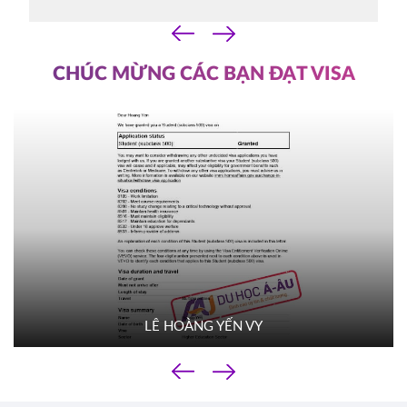
07/10/2025
‹
14h30
›
HOT
ĐĂNG KÝ
CHÚC MỪNG CÁC BẠN ĐẠT VISA
YORKVILLE UNIVERSITY TORONTO
Canada
FILM SCHOOL
03/10/2025
10h00
HOT
ĐĂNG KÝ
TROY UNIVERSITY
Mỹ
02/10/2025
14h00
HOT
ĐĂNG KÝ
LÊ HOÀNG YẾN VY
TACOMA COMMUNITY COLLEGE
Mỹ
‹
01/10/2025
›
10h00
HOT