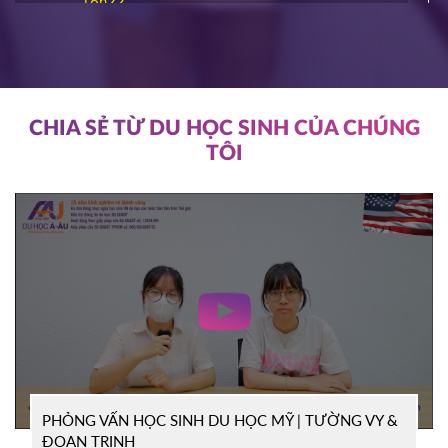
16h22
ĐĂNG KÝ
NIAGARA COLLEGE
Canada
11/03/2026
11h00
HOT
ĐĂNG KÝ
CHIA SẺ TỪ DU HỌC SINH CỦA CHÚNG
TÔI
SOUTHEAST MISSOURI STATE
Mỹ
UNIVERSITY
10/03/2026
14h00
HOT
ĐĂNG KÝ
WRIGHT STATE UNIVERISTY
Mỹ
04/03/2026
15h00
HOT
ĐĂNG KÝ
PHỎNG VẤN HỌC SINH DU HỌC MỸ | TƯỜNG VY &
TỔ CHỨC ICEAP
Canada
ĐOAN TRINH