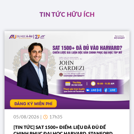
ĐĂNG KÝ
TIN TỨC HỮU ÍCH
05/08/2026 |
17h35
[TIN TỨC] SAT 1500+ ĐIỂM: LIỆU ĐÃ ĐỦ ĐỂ
CHINH PHỤC ĐẠI HỌC HARVARD, STANFORD