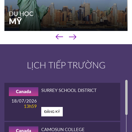
DU HỌC
MỸ
‹
DU HỌC
›
MỸ
Chương trình phổ thông
LỊCH TIẾP TRƯỜNG
Chương trình cao đẳng
Chương trình đại học & sau đại học
Kinh nghiệm du học
SURREY SCHOOL DISTRICT
Canada
XEM THÊM
18/07/2026
13h59
ĐĂNG KÝ
CAMOSUN COLLEGE
Canada