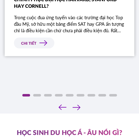
HAY CORNELL?
Trong cuộc đua ứng tuyển vào các trường đại học Top
đầu Mỹ, sở hữu một bảng điểm SAT hay GPA ấn tượng
chỉ là điều kiện cần chứ chưa phải điều kiện đủ. Rất
nhiều học sinh sở hữu điểm số gần như tuyệt đối vẫn
bị từ chối chỉ vì bài luận thiếu chiều sâu. Đâu là tiêu
CHI TIẾT
chí thực sự mà Ban tuyển sinh các trường Ivy League
tìm kiếm?
‹
›
HỌC SINH DU HỌC Á - ÂU NÓI GÌ?