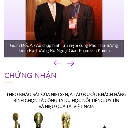
Giám Đốc Á - Âu chụp hình lưu niệm cùng Phó Thủ Tướng
kiêm Bộ Trưởng Bộ Ngoại Giao Phạm Gia Khiêm
‹
›
CHỨNG NHẬN
THEO KHẢO SÁT CỦA NIELSEN, Á - ÂU ĐƯỢC KHÁCH HÀNG
BÌNH CHỌN LÀ CÔNG TY DU HỌC NỔI TIẾNG, UY TÍN
VÀ HIỆU QUẢ TẠI VIỆT NAM