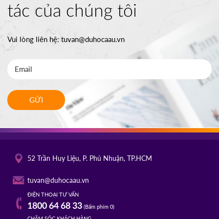
tác của chúng tôi
Vui lòng liên hệ:
tuvan@duhocaau.vn
GỬI
52 Trần Huy Liệu, P. Phú Nhuận, TP.HCM
tuvan@duhocaau.vn
ĐIỆN THOẠI TƯ VẤN
1800 64 68 33
(Bấm phím 0)
CHĂM SÓC KHÁCH HÀNG