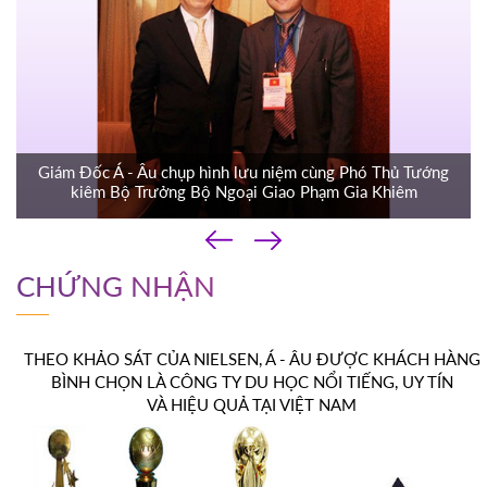
Giám Đốc Á - Âu chụp hình lưu niệm cùng Phó Thủ Tướng
kiêm Bộ Trưởng Bộ Ngoại Giao Phạm Gia Khiêm
‹
›
CHỨNG NHẬN
THEO KHẢO SÁT CỦA NIELSEN, Á - ÂU ĐƯỢC KHÁCH HÀNG
BÌNH CHỌN LÀ CÔNG TY DU HỌC NỔI TIẾNG, UY TÍN
VÀ HIỆU QUẢ TẠI VIỆT NAM