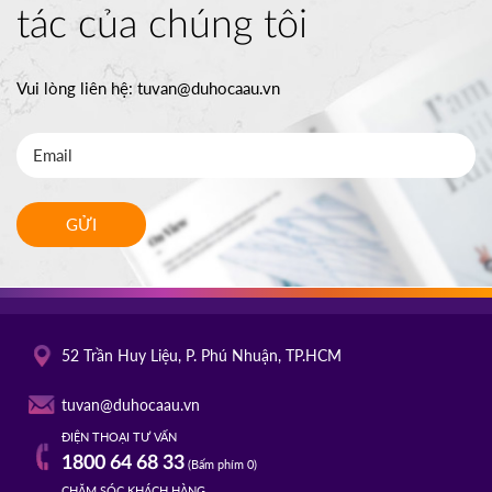
tác của chúng tôi
Vui lòng liên hệ:
tuvan@duhocaau.vn
GỬI
52 Trần Huy Liệu, P. Phú Nhuận, TP.HCM
tuvan@duhocaau.vn
ĐIỆN THOẠI TƯ VẤN
1800 64 68 33
(Bấm phím 0)
CHĂM SÓC KHÁCH HÀNG