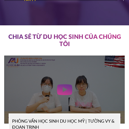
16h22
ĐĂNG KÝ
NIAGARA COLLEGE
Canada
11/03/2026
11h00
HOT
ĐĂNG KÝ
CHIA SẺ TỪ DU HỌC SINH CỦA CHÚNG
TÔI
SOUTHEAST MISSOURI STATE
Mỹ
UNIVERSITY
10/03/2026
14h00
HOT
ĐĂNG KÝ
WRIGHT STATE UNIVERISTY
Mỹ
04/03/2026
15h00
HOT
ĐĂNG KÝ
PHỎNG VẤN HỌC SINH DU HỌC MỸ | TƯỜNG VY &
TỔ CHỨC ICEAP
Canada
ĐOAN TRINH