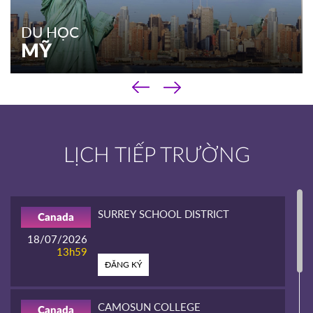
DU HỌC
MỸ
‹
DU HỌC
›
MỸ
Chương trình phổ thông
LỊCH TIẾP TRƯỜNG
Chương trình cao đẳng
Chương trình đại học & sau đại học
Kinh nghiệm du học
SURREY SCHOOL DISTRICT
Canada
XEM THÊM
18/07/2026
13h59
ĐĂNG KÝ
CAMOSUN COLLEGE
Canada