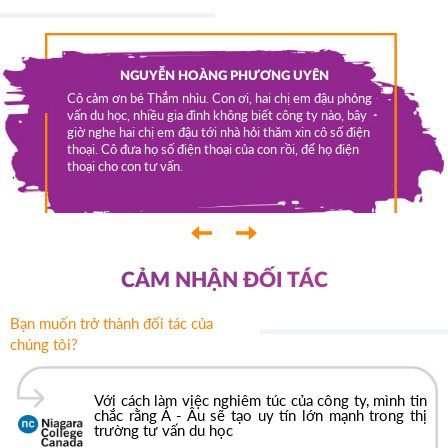
a qua em
NGUYỄN HOÀNG PHƯƠNG UYÊN
m Phúc
OCA-
Cô cảm ơn bé Thắm nhìu. Con ơi, hai chị em đậu phỏng
sinh ở
vấn du học, nhiều gia đình không biết công ty nào, bây
Tui được
p các
giờ nghe hai chị em đậu tới nhà hỏi thăm xin cô số điện
lớp 11. N
húc được
thoại. Cô đưa họ số điện thoại của con rồi, để họ điện
việc làm 
t vui
thoại cho con tư vấn.
y là bắt
 - Âu rất
Âu rất
‹
›
CẢM NHẬN ĐỐI TÁC
Bạn muốn trở thành đối tác của
chúng tôi?
Với cách làm việc nghiêm túc của công ty, mình tin
chắc rằng Á - Âu sẽ tạo uy tín lớn mạnh trong thị
trường tư vấn du học