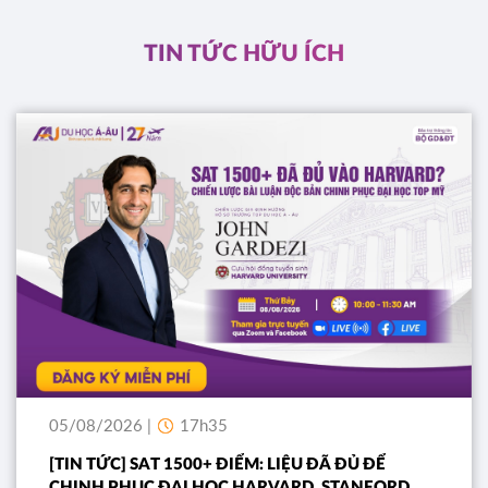
ĐĂNG KÝ
TIN TỨC HỮU ÍCH
05/08/2026 |
17h35
[TIN TỨC] SAT 1500+ ĐIỂM: LIỆU ĐÃ ĐỦ ĐỂ
CHINH PHỤC ĐẠI HỌC HARVARD, STANFORD