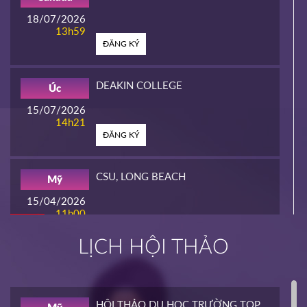
18/07/2026
13h59
ĐĂNG KÝ
DEAKIN COLLEGE
Úc
15/07/2026
14h21
ĐĂNG KÝ
CSU, LONG BEACH
Mỹ
15/04/2026
11h00
HOT
ĐĂNG KÝ
LỊCH HỘI THẢO
INTERLINK
Mỹ
02/04/2026
14h00
HỘI THẢO DU HỌC TRƯỜNG TOP