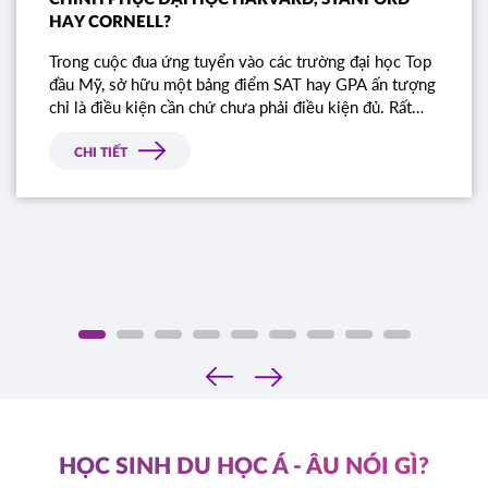
HAY CORNELL?
Trong cuộc đua ứng tuyển vào các trường đại học Top
đầu Mỹ, sở hữu một bảng điểm SAT hay GPA ấn tượng
chỉ là điều kiện cần chứ chưa phải điều kiện đủ. Rất
nhiều học sinh sở hữu điểm số gần như tuyệt đối vẫn
bị từ chối chỉ vì bài luận thiếu chiều sâu. Đâu là tiêu
CHI TIẾT
chí thực sự mà Ban tuyển sinh các trường Ivy League
tìm kiếm?
‹
›
HỌC SINH DU HỌC Á - ÂU NÓI GÌ?