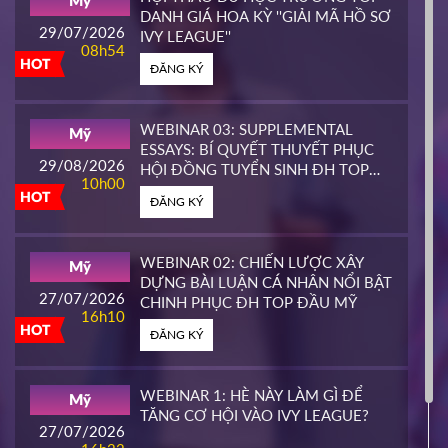
Mỹ
HOT
DANH GIÁ HOA KỲ ''GIẢI MÃ HỒ SƠ
ĐĂNG KÝ
29/07/2026
IVY LEAGUE''
08h54
HOT
ĐĂNG KÝ
CALIFORNIA STATE UNIVERSITY,
Mỹ
EAST BAY CONTINUING
25/03/2026
EDUCATION
10h00
WEBINAR 03: SUPPLEMENTAL
Mỹ
HOT
ESSAYS: BÍ QUYẾT THUYẾT PHỤC
ĐĂNG KÝ
29/08/2026
HỘI ĐỒNG TUYỂN SINH ĐH TOP
10h00
ĐẦU MỸ
HOT
ĐĂNG KÝ
PIERCE COLLEGE
Mỹ
23/03/2026
14h00
WEBINAR 02: CHIẾN LƯỢC XÂY
Mỹ
HOT
DỰNG BÀI LUẬN CÁ NHÂN NỔI BẬT
ĐĂNG KÝ
27/07/2026
CHINH PHỤC ĐH TOP ĐẦU MỸ
16h10
HOT
ĐĂNG KÝ
WHATCOM COMMUNITY COLLEGE
Mỹ
16/03/2026
16h00
WEBINAR 1: HÈ NÀY LÀM GÌ ĐỂ
Mỹ
HOT
TĂNG CƠ HỘI VÀO IVY LEAGUE?
ĐĂNG KÝ
27/07/2026