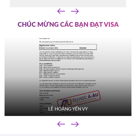
07/10/2025
‹
14h30
›
HOT
ĐĂNG KÝ
CHÚC MỪNG CÁC BẠN ĐẠT VISA
YORKVILLE UNIVERSITY TORONTO
Canada
FILM SCHOOL
03/10/2025
10h00
HOT
ĐĂNG KÝ
TROY UNIVERSITY
Mỹ
02/10/2025
14h00
HOT
ĐĂNG KÝ
LÊ HOÀNG YẾN VY
TACOMA COMMUNITY COLLEGE
Mỹ
‹
01/10/2025
›
10h00
HOT