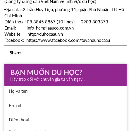
(Công ty đứng đầu Việt Nam về lĩnh vực du học)
Địa chỉ: 52 Trần Huy Liệu, phường 11, quận Phú Nhuận, TP. Hồ
Chí Minh
Điện thoại: 08.3845 8867 (10 lines) – 0903.803373
Email: info-hcm@aauco.com.vn
Website: http://duhocaau.vn
Facebook: https://www.facebook.com/tuvanduhocaau
Share:
BẠN MUỐN DU HỌC?
Hãy trao đổi với chuyên gia tư vấn ngay .
Họ và tên
E-mail
Điện thoại