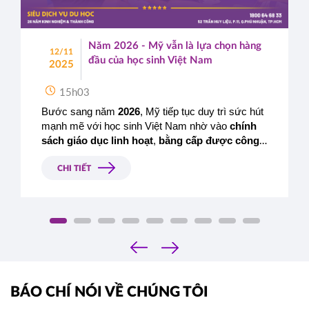
Năm 2026 - Mỹ vẫn là lựa chọn hàng
12/11
đầu của học sinh Việt Nam
2025
15h03
Bước sang năm 
2026
, Mỹ tiếp tục duy trì sức hút 
mạnh mẽ với học sinh Việt Nam nhờ vào 
chính 
sách giáo dục linh hoạt
, 
bằng cấp được công 
nhận toàn cầu
 và 
cơ hội nghề nghiệp rộng mở
sau tốt nghiệp.
CHI TIẾT
‹
›
BÁO CHÍ NÓI VỀ CHÚNG TÔI