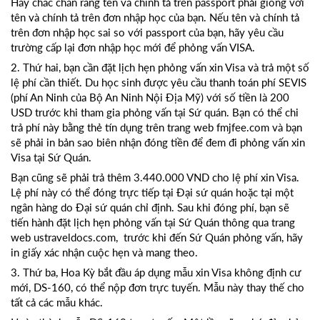
Hãy chắc chắn rằng tên và chính tả trên passport phải giống với
tên và chính tả trên đơn nhập học của bạn. Nếu tên và chính tả
trên đơn nhập học sai so với passport của bạn, hãy yêu cầu
trường cấp lại đơn nhập học mới để phỏng vấn VISA.
2. Thứ hai, bạn cần đặt lịch hẹn phỏng vấn xin Visa và trả một số
lệ phí cần thiết. Du học sinh được yêu cầu thanh toán phí SEVIS
(phí An Ninh của Bộ An Ninh Nội Địa Mỹ) với số tiền là 200
USD trước khi tham gia phỏng vấn tại Sứ quán. Bạn có thể chi
trả phí này bằng thẻ tín dụng trên trang web fmjfee.com và bạn
sẽ phải in bản sao biên nhận đóng tiền để đem đi phỏng vấn xin
Visa tại Sứ Quán.
Bạn cũng sẽ phải trả thêm 3.440.000 VND cho lệ phí xin Visa.
Lệ phí này có thể đóng trực tiếp tại Đại sứ quán hoặc tại một
ngân hàng do Đại sứ quán chỉ định. Sau khi đóng phí, bạn sẽ
tiến hành đặt lịch hẹn phỏng vấn tại Sứ Quán thông qua trang
web ustraveldocs.com, trước khi đến Sứ Quán phỏng vấn, hãy
in giấy xác nhận cuộc hẹn và mang theo.
3. Thứ ba, Hoa Kỳ bắt đầu áp dụng mẫu xin Visa không định cư
mới, DS-160, có thể nộp đơn trực tuyến. Mẫu này thay thế cho
tất cả các mẫu khác.