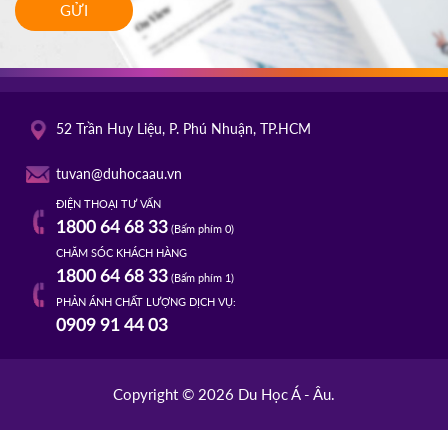
GỬI
52 Trần Huy Liệu, P. Phú Nhuận, TP.HCM
tuvan@duhocaau.vn
ĐIỆN THOẠI TƯ VẤN
1800 64 68 33
(Bấm phím 0)
CHĂM SÓC KHÁCH HÀNG
1800 64 68 33
(Bấm phím 1)
PHẢN ÁNH CHẤT LƯỢNG DỊCH VỤ:
0909 91 44 03
Copyright © 2026 Du Học Á - Âu.