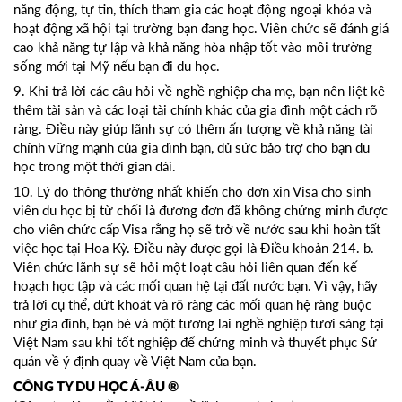
năng động, tự tin, thích tham gia các hoạt động ngoại khóa và
hoạt động xã hội tại trường bạn đang học. Viên chức sẽ đánh giá
cao khả năng tự lập và khả năng hòa nhập tốt vào môi trường
sống mới tại Mỹ nếu bạn đi du học.
9. Khi trả lời các câu hỏi về nghề nghiệp cha mẹ, bạn nên liệt kê
thêm tài sản và các loại tài chính khác của gia đình một cách rõ
ràng. Điều này giúp lãnh sự có thêm ấn tượng về khả năng tài
chính vững mạnh của gia đình bạn, đủ sức bảo trợ cho bạn du
học trong một thời gian dài.
10. Lý do thông thường nhất khiến cho đơn xin Visa cho sinh
viên du học bị từ chối là đương đơn đã không chứng minh được
cho viên chức cấp Visa rằng họ sẽ trở về nước sau khi hoàn tất
việc học tại Hoa Kỳ. Điều này được gọi là Điều khoản 214. b.
Viên chức lãnh sự sẽ hỏi một loạt câu hỏi liên quan đến kế
hoạch học tập và các mối quan hệ tại đất nước bạn. Vì vậy, hãy
trả lời cụ thể, dứt khoát và rõ ràng các mối quan hệ ràng buộc
như gia đình, bạn bè và một tương lai nghề nghiệp tươi sáng tại
Việt Nam sau khi tốt nghiệp để chứng minh và thuyết phục Sứ
quán về ý định quay về Việt Nam của bạn.
CÔNG TY DU HỌC Á-ÂU ®