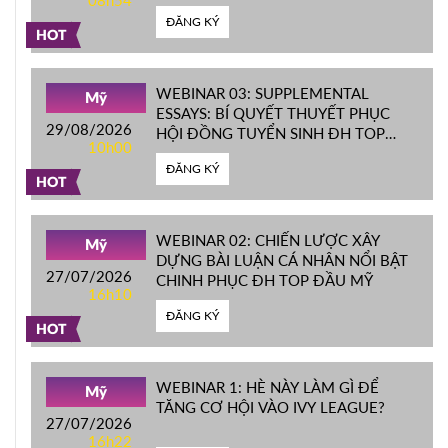
08h54
ĐĂNG KÝ
HOT
WEBINAR 03: SUPPLEMENTAL
Mỹ
ESSAYS: BÍ QUYẾT THUYẾT PHỤC
29/08/2026
HỘI ĐỒNG TUYỂN SINH ĐH TOP
10h00
ĐẦU MỸ
ĐĂNG KÝ
HOT
WEBINAR 02: CHIẾN LƯỢC XÂY
Mỹ
DỰNG BÀI LUẬN CÁ NHÂN NỔI BẬT
27/07/2026
CHINH PHỤC ĐH TOP ĐẦU MỸ
16h10
ĐĂNG KÝ
HOT
WEBINAR 1: HÈ NÀY LÀM GÌ ĐỂ
Mỹ
TĂNG CƠ HỘI VÀO IVY LEAGUE?
27/07/2026
16h22