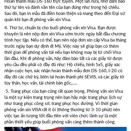
Hoàn thành mẫu DS-160 trực tuyến. Một lần nữa, nhớ đảm bảo
thứ tự tên và đánh vần tên của bạn đúng như trong hộ chiếu.
Sau đó, bạn in mẫu đã điền hoàn thiện và mang theo đến Đại sứ
quán khi bạn đi phỏng vấn xin Visa.
4. Thứ tư, chuẩn bị cho buổi phỏng vấn xin Visa. Bạn được
khuyên là nên nộp đơn xin Visa sớm trước ngày bắt đầu chương
trình học tập. Nếu có thể, bạn nên nộp đơn xin cấp Visa ba tháng
trước ngày bạn dự định đi Mỹ. Việc này sẽ giúp bạn có thêm
thời gian để phỏng vấn tái nếu bạn không may bị từ chối Visa
lần đầu. Khi đi phỏng vấn, hãy đảm bảo tất cà các giấy tờ được
yêu cầu đều phải có đầy đủ như: Hộ chiếu, hình 5x5, giấy xác
nhận cuộc hẹn, xác nhận hoàn thành mẫu đơn DS-160, I-20 có
đầy đủ các chữ ký, biên lai hoàn thành phí SEVIS, và các giấy tờ
tùy thân, học vấn, tài chính bản gốc,…..
5. Trang phục của bạn cũng rất quan trọng. Phỏng vấn xin Visa
là một sự kiện trang trọng nên bạn hãy mặc trang phục lịch sự
như trang phục công sở, trang phục học đường. Vì thời gian
phỏng vấn xin VISA rất ít ỏi (thông thường từ 3-10 phút) nên
việc tạo ấn tượng tốt đầu tiên với viên chức lãnh sự là một
phần thiết yếu giúp buổi phỏng vấn càng thêm thành công.