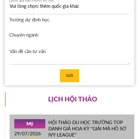
Quốc gia bạn muốn du học
Trường dự định học
Chuyên ngành
GỬI
LỊCH HỘI THẢO
HỘI THẢO DU HỌC TRƯỜNG TOP
Mỹ
DANH GIÁ HOA KỲ ''GIẢI MÃ HỒ SƠ
29/07/2026
IVY LEAGUE''