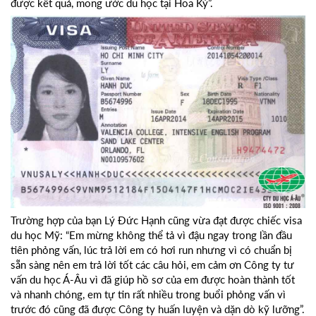
được kết quả, mong ước du học tại Hoa Kỳ”.
Trường hợp của bạn Lý Đức Hạnh cũng vừa đạt được chiếc visa
du học Mỹ: “Em mừng không thể tả vì đậu ngay trong lần đầu
tiên phỏng vấn, lúc trả lời em có hơi run nhưng vì có chuẩn bị
sẵn sàng nên em trả lời tốt các câu hỏi, em cảm ơn Công ty tư
vấn du học Á-Âu vì đã giúp hồ sơ của em được hoàn thành tốt
và nhanh chóng, em tự tin rất nhiều trong buổi phỏng vấn vì
trước đó cũng đã được Công ty huấn luyện và dặn dò kỹ lưỡng”.