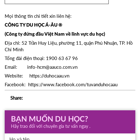
Mọi thông tin chi tiết xin liên hệ:
CÔNG TY DU HỌC Á-ÂU ®
(Công ty đứng đầu Việt Nam về lĩnh vực du học)
Địa chỉ: 52 Trần Huy Liệu, phường 11, quận Phú Nhuận, TP. Hồ
Chí Minh
Tổng đài điện thoại: 1900 63 67 96
Email: info-hcm@aauco.com.vn
Website: https://duhocaau.vn
Facebook: https://www.facebook.com/tuvanduhocaau
Share:
BẠN MUỐN DU HỌC?
Hãy trao đổi với chuyên gia tư vấn ngay .
Họ và tên