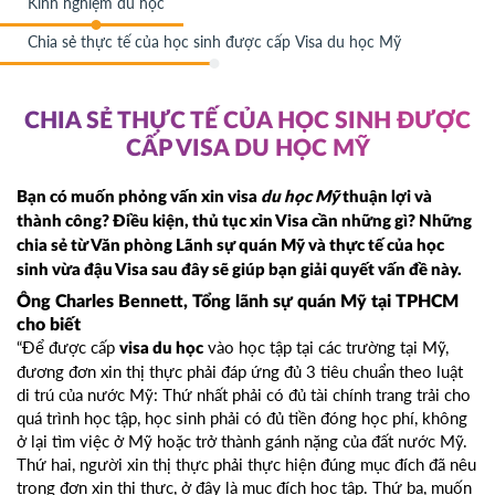
Kinh nghiệm du học
Chia sẻ thực tế của học sinh được cấp Visa du học Mỹ
CHIA SẺ THỰC TẾ CỦA HỌC SINH ĐƯỢC
CẤP VISA DU HỌC MỸ
Bạn có muốn phỏng vấn xin visa
du học Mỹ
thuận lợi và
thành công? Điều kiện, thủ tục xin
Visa
cần những gì? Những
chia sẻ từ Văn phòng Lãnh sự quán Mỹ và thực tế của học
sinh vừa đậu Visa sau đây sẽ giúp bạn giải quyết vấn đề này.
Ông Charles Bennett, Tổng lãnh sự quán Mỹ tại TPHCM
cho biết
“Để được cấp
vào học tập tại các trường tại Mỹ,
visa du học
đương đơn xin thị thực phải đáp ứng đủ 3 tiêu chuẩn theo luật
di trú của nước Mỹ: Thứ nhất phải có đủ tài chính trang trải cho
quá trình học tập, học sinh phải có đủ tiền đóng học phí, không
ở lại tìm việc ở Mỹ hoặc trở thành gánh nặng của đất nước Mỹ.
Thứ hai, người xin thị thực phải thực hiện đúng mục đích đã nêu
trong đơn xin thị thực, ở đây là mục đích học tập. Thứ ba, muốn