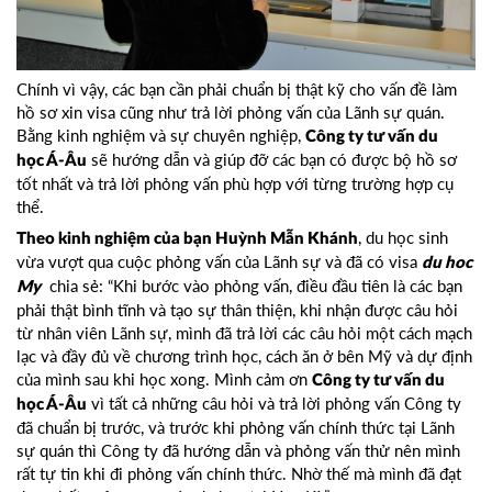
Chính vì vậy, các bạn cần phải chuẩn bị thật kỹ cho vấn đề làm
hồ sơ xin visa cũng như trả lời phỏng vấn của Lãnh sự quán.
Bằng kinh nghiệm và sự chuyên nghiệp,
Công ty tư vấn du
sẽ hướng dẫn và giúp đỡ các bạn có được bộ hồ sơ
học
Á-Âu
tốt nhất và trả lời phỏng vấn phù hợp với từng trường hợp cụ
thể.
, du học sinh
Theo kinh nghiệm của bạn Huỳnh Mẫn Khánh
vừa vượt qua cuộc phỏng vấn của Lãnh sự và đã có visa
du hoc
chia sẻ: “Khi bước vào phỏng vấn, điều đầu tiên là các bạn
My
phải thật bình tĩnh và tạo sự thân thiện, khi nhận được câu hỏi
từ nhân viên Lãnh sự, mình đã trả lời các câu hỏi một cách mạch
lạc và đầy đủ về chương trình học, cách ăn ở bên Mỹ và dự định
của mình sau khi học xong. Mình cảm ơn
Công ty tư vấn du
vì tất cả những câu hỏi và trả lời phỏng vấn Công ty
học
Á-Âu
đã chuẩn bị trước, và trước khi phỏng vấn chính thức tại Lãnh
sự quán thì Công ty đã hướng dẫn và phỏng vấn thử nên mình
rất tự tin khi đi phỏng vấn chính thức. Nhờ thế mà mình đã đạt