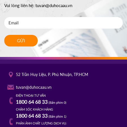
Vui lòng liên hệ:
tuvan@duhocaau.vn
GỬI
52 Trần Huy Liệu, P. Phú Nhuận, TP.HCM
tuvan@duhocaau.vn
ĐIỆN THOẠI TƯ VẤN
1800 64 68 33
(Bấm phím 0)
CHĂM SÓC KHÁCH HÀNG
1800 64 68 33
(Bấm phím 1)
PHẢN ÁNH CHẤT LƯỢNG DỊCH VỤ: