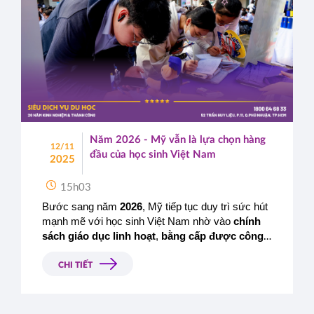
Năm 2026 - Mỹ vẫn là lựa chọn hàng
12/11
đầu của học sinh Việt Nam
2025
15h03
Bước sang năm 
2026
, Mỹ tiếp tục duy trì sức hút 
mạnh mẽ với học sinh Việt Nam nhờ vào 
chính 
sách giáo dục linh hoạt
, 
bằng cấp được công 
nhận toàn cầu
 và 
cơ hội nghề nghiệp rộng mở
sau tốt nghiệp.
CHI TIẾT