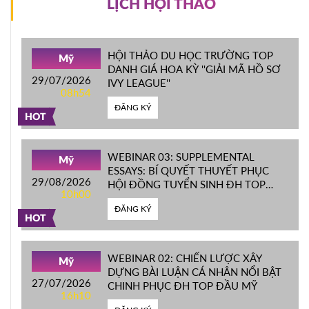
LỊCH HỘI THẢO
HỘI THẢO DU HỌC TRƯỜNG TOP
Mỹ
DANH GIÁ HOA KỲ ''GIẢI MÃ HỒ SƠ
29/07/2026
IVY LEAGUE''
08h54
ĐĂNG KÝ
HOT
WEBINAR 03: SUPPLEMENTAL
Mỹ
ESSAYS: BÍ QUYẾT THUYẾT PHỤC
29/08/2026
HỘI ĐỒNG TUYỂN SINH ĐH TOP
10h00
ĐẦU MỸ
ĐĂNG KÝ
HOT
WEBINAR 02: CHIẾN LƯỢC XÂY
Mỹ
DỰNG BÀI LUẬN CÁ NHÂN NỔI BẬT
27/07/2026
CHINH PHỤC ĐH TOP ĐẦU MỸ
16h10