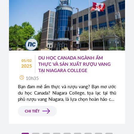
DU HỌC CANADA NGÀNH ẨM
05/02
THỰC VÀ SẢN XUẤT RƯỢU VANG
2025
TẠI NIAGARA COLLEGE
10h35
Bạn đam mê ẩm thực và rượu vang? Bạn mơ ước
du học Canada? Niagara College, tọa lạc tại thủ
phủ rượu vang Niagara, là lựa chọn hoàn hảo cho
bạn với các chương trình đào tạo thực tiễn, chú
trọng kinh nghiệm thực tế và cơ hội việc làm sau
CHI TIẾT
tốt nghiệp.