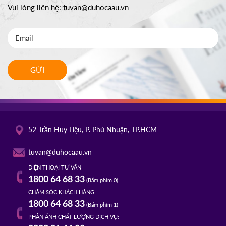
Vui lòng liên hệ:
tuvan@duhocaau.vn
GỬI
52 Trần Huy Liệu, P. Phú Nhuận, TP.HCM
tuvan@duhocaau.vn
ĐIỆN THOẠI TƯ VẤN
1800 64 68 33
(Bấm phím 0)
CHĂM SÓC KHÁCH HÀNG
1800 64 68 33
(Bấm phím 1)
PHẢN ÁNH CHẤT LƯỢNG DỊCH VỤ: