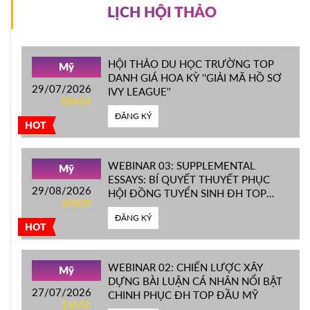
LỊCH HỘI THẢO
HỘI THẢO DU HỌC TRƯỜNG TOP
Mỹ
DANH GIÁ HOA KỲ ''GIẢI MÃ HỒ SƠ
29/07/2026
IVY LEAGUE''
08h54
ĐĂNG KÝ
HOT
WEBINAR 03: SUPPLEMENTAL
Mỹ
ESSAYS: BÍ QUYẾT THUYẾT PHỤC
29/08/2026
HỘI ĐỒNG TUYỂN SINH ĐH TOP
10h00
ĐẦU MỸ
ĐĂNG KÝ
HOT
WEBINAR 02: CHIẾN LƯỢC XÂY
Mỹ
DỰNG BÀI LUẬN CÁ NHÂN NỔI BẬT
27/07/2026
CHINH PHỤC ĐH TOP ĐẦU MỸ
16h10