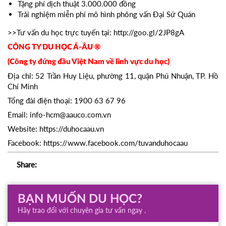
Tặng phí dịch thuật 3.000.000 đồng
Trải nghiệm miễn phí mô hình phỏng vấn Đại Sứ Quán
>>Tư vấn du học trực tuyến tại:
http://goo.gl/2JP8gA
CÔNG TY DU HỌC Á-ÂU ®
(Công ty đứng đầu Việt Nam về lĩnh vực du học)
Địa chỉ: 52 Trần Huy Liệu, phường 11, quận Phú Nhuận, TP. Hồ
Chí Minh
Tổng đài điện thoại: 1900 63 67 96
Email: info-hcm@aauco.com.vn
Website: https://duhocaau.vn
Facebook: https://www.facebook.com/tuvanduhocaau
Share:
BẠN MUỐN DU HỌC?
Hãy trao đổi với chuyên gia tư vấn ngay .