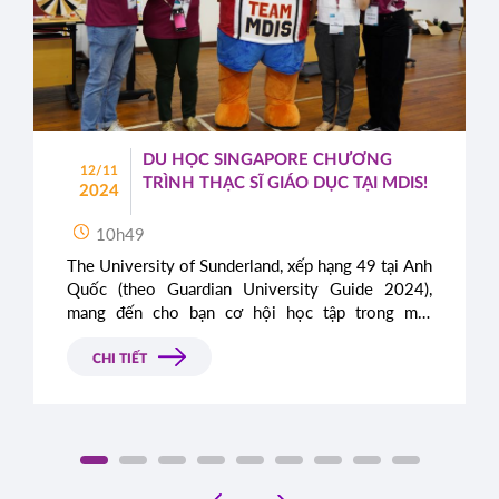
DU HỌC SINGAPORE CHƯƠNG
12/11
TRÌNH THẠC SĨ GIÁO DỤC TẠI MDIS!
2024
10h49
The University of Sunderland, xếp hạng 49 tại Anh
Quốc (theo Guardian University Guide 2024),
mang đến cho bạn cơ hội học tập trong môi
trường năng động và hiện đại với chương trình
Thạc sĩ Quản lý Giáo dục.
CHI TIẾT
‹