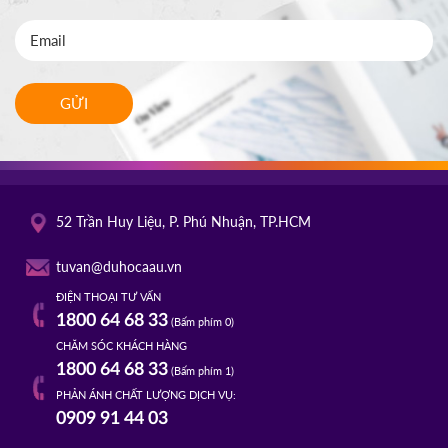
GỬI
52 Trần Huy Liệu, P. Phú Nhuận, TP.HCM
tuvan@duhocaau.vn
ĐIỆN THOẠI TƯ VẤN
1800 64 68 33
(Bấm phím 0)
CHĂM SÓC KHÁCH HÀNG
1800 64 68 33
(Bấm phím 1)
PHẢN ÁNH CHẤT LƯỢNG DỊCH VỤ:
0909 91 44 03