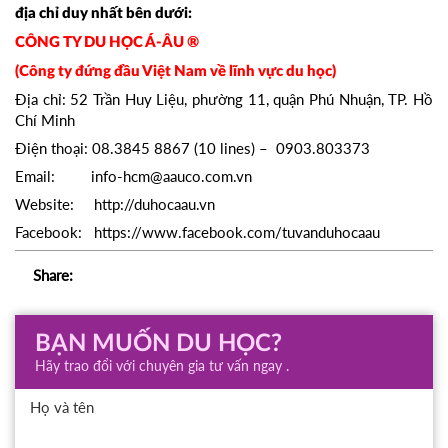
địa chỉ duy nhất bên dưới:
CÔNG TY DU HỌC Á-ÂU ®
(Công ty đứng đầu Việt Nam về lĩnh vực du học)
Địa chỉ: 52 Trần Huy Liệu, phường 11, quận Phú Nhuận, TP. Hồ
Chí Minh
Điện thoại: 08.3845 8867 (10 lines) – 0903.803373
Email: info-hcm@aauco.com.vn
Website: http://duhocaau.vn
Facebook: https://www.facebook.com/tuvanduhocaau
Share:
BẠN MUỐN DU HỌC?
Hãy trao đổi với chuyên gia tư vấn ngay .
Họ và tên