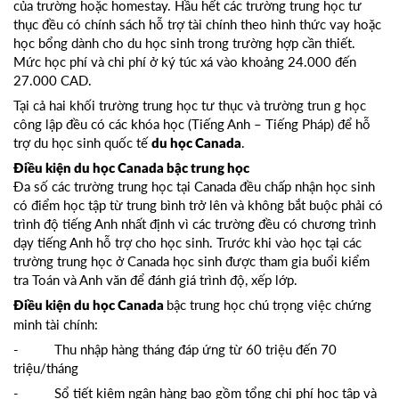
của trường hoặc homestay. Hầu hết các trường trung học tư
thục đều có chính sách hỗ trợ tài chính theo hình thức vay hoặc
học bổng dành cho du học sinh trong trường hợp cần thiết.
Mức học phí và chi phí ở ký túc xá vào khoảng 24.000 đến
27.000 CAD.
Tại cả hai khối trường trung học tư thục và trường trun g học
công lập đều có các khóa học (Tiếng Anh – Tiếng Pháp) để hỗ
trợ du học sinh quốc tế
.
du học Canada
Điều kiện du học
Canada bậc trung học
Đa số các trường trung học tại Canada đều chấp nhận học sinh
có điểm học tập từ trung bình trở lên và không bắt buộc phải có
trình độ tiếng Anh nhất định vì các trường đều có chương trình
dạy tiếng Anh hỗ trợ cho học sinh. Trước khi vào học tại các
trường trung học ở Canada học sinh được tham gia buổi kiểm
tra Toán và Anh văn để đánh giá trình độ, xếp lớp.
bậc trung học chú trọng việc chứng
Điều kiện du học Canada
minh tài chính:
- Thu nhập hàng tháng đáp ứng từ 60 triệu đến 70
triệu/tháng
- Sổ tiết kiệm ngân hàng bao gồm tổng chi phí học tập và