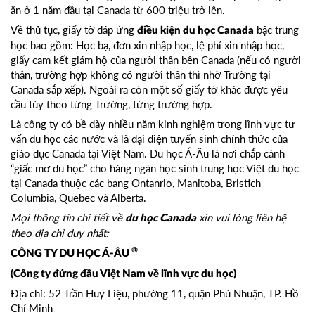
ăn ở 1 năm đầu tại Canada từ 600 triệu trở lên.
Về thủ tục, giấy tờ đáp ứng
bậc trung
điều kiện du học Canada
học bao gồm: Học bạ, đơn xin nhập học, lệ phí xin nhập học,
giấy cam kết giám hộ của người thân bên Canada (nếu có người
thân, trường hợp không có người thân thì nhờ Trường tại
Canada sắp xếp). Ngoài ra còn một số giấy tờ khác được yêu
cầu tùy theo từng Trường, từng trường hợp.
Là công ty có bề dày nhiều năm kinh nghiệm trong lĩnh vực tư
vấn du học các nước và là đại diện tuyển sinh chính thức của
giáo dục Canada tại Việt Nam. Du học Á-Âu là nơi chắp cánh
“giấc mơ du học” cho hàng ngàn học sinh trung học Việt du học
tại Canada thuộc các bang Ontanrio, Manitoba, Bristich
Columbia, Quebec và Alberta.
Mọi thông tin chi tiết về
xin vui lòng liên hệ
du học Canada
theo địa chỉ duy nhất:
®
CÔNG TY DU HỌC Á-ÂU
(Công ty đứng đầu Việt Nam về lĩnh vực du học)
Địa chỉ: 52 Trần Huy Liệu, phường 11, quận Phú Nhuận, TP. Hồ
Chí Minh