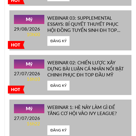
HOT
WEBINAR 03: SUPPLEMENTAL
Mỹ
ESSAYS: BÍ QUYẾT THUYẾT PHỤC
29/08/2026
HỘI ĐỒNG TUYỂN SINH ĐH TOP
10h00
ĐẦU MỸ
ĐĂNG KÝ
HOT
WEBINAR 02: CHIẾN LƯỢC XÂY
Mỹ
DỰNG BÀI LUẬN CÁ NHÂN NỔI BẬT
27/07/2026
CHINH PHỤC ĐH TOP ĐẦU MỸ
16h10
ĐĂNG KÝ
HOT
WEBINAR 1: HÈ NÀY LÀM GÌ ĐỂ
Mỹ
TĂNG CƠ HỘI VÀO IVY LEAGUE?
27/07/2026
16h22
ĐĂNG KÝ