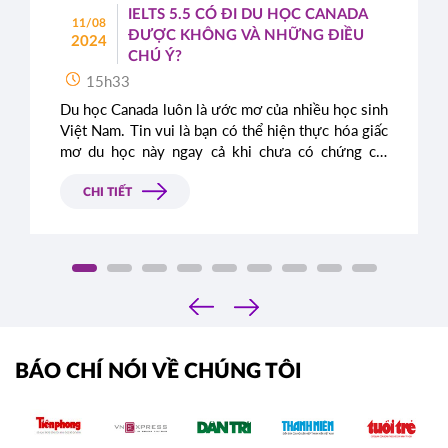
IELTS 5.5 CÓ ĐI DU HỌC CANADA
11/08
ĐƯỢC KHÔNG VÀ NHỮNG ĐIỀU
2024
CHÚ Ý?
15h33
Du học Canada luôn là ước mơ của nhiều học sinh
Việt Nam. Tin vui là bạn có thể hiện thực hóa giấc
mơ du học này ngay cả khi chưa có chứng chỉ
IELTS. Bài viết này sẽ cung cấp thông tin chi tiết
về các chương trình du học không yêu cầu IELTS
CHI TIẾT
và những lợi thế khi bạn sở hữu chứng chỉ này.
‹
›
BÁO CHÍ NÓI VỀ CHÚNG TÔI