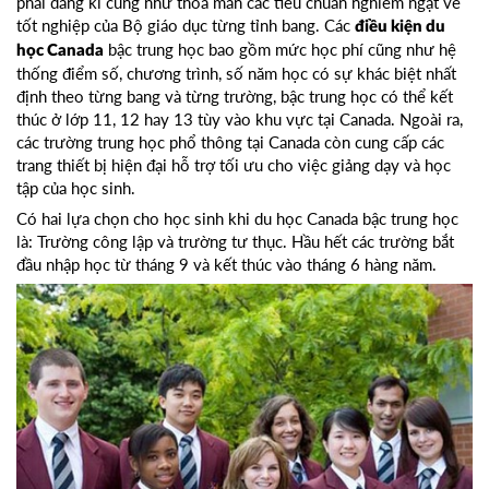
phải đăng kí cũng như thỏa mãn các tiêu chuẩn nghiêm ngặt về
tốt nghiệp của Bộ giáo dục từng tỉnh bang. Các
điều kiện du
bậc trung học bao gồm mức học phí cũng như hệ
học Canada
thống điểm số, chương trình, số năm học có sự khác biệt nhất
định theo từng bang và từng trường, bậc trung học có thể kết
thúc ở lớp 11, 12 hay 13 tùy vào khu vực tại Canada. Ngoài ra,
các trường trung học phổ thông tại Canada còn cung cấp các
trang thiết bị hiện đại hỗ trợ tối ưu cho việc giảng dạy và học
tập của học sinh.
Có hai lựa chọn cho học sinh khi du học Canada bậc trung học
là: Trường công lập và trường tư thục. Hầu hết các trường bắt
đầu nhập học từ tháng 9 và kết thúc vào tháng 6 hàng năm.