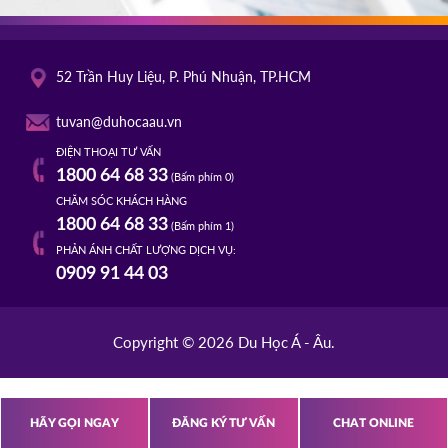
52 Trần Huy Liệu, P. Phú Nhuận, TP.HCM
tuvan@duhocaau.vn
ĐIỆN THOẠI TƯ VẤN
1800 64 68 33
(Bấm phím 0)
CHĂM SÓC KHÁCH HÀNG
1800 64 68 33
(Bấm phím 1)
PHẢN ÁNH CHẤT LƯỢNG DỊCH VỤ:
0909 91 44 03
Copyright © 2026 Du Học Á - Âu.
HÃY GỌI NGAY
ĐĂNG KÝ TƯ VẤN
CHAT ONLINE
s