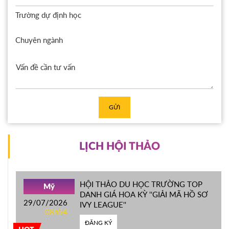
Trường dự định học
Chuyên ngành
GỬI
LỊCH HỘI THẢO
HỘI THẢO DU HỌC TRƯỜNG TOP
Mỹ
DANH GIÁ HOA KỲ ''GIẢI MÃ HỒ SƠ
29/07/2026
IVY LEAGUE''
08h54
ĐĂNG KÝ