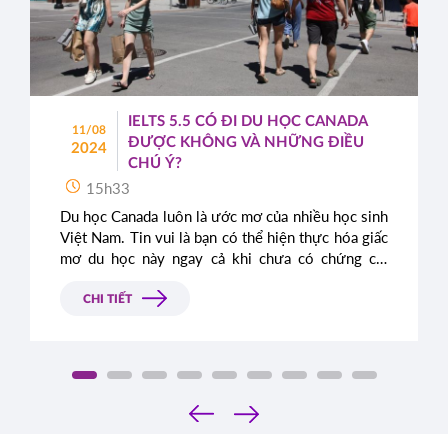
IELTS 5.5 CÓ ĐI DU HỌC CANADA
11/08
ĐƯỢC KHÔNG VÀ NHỮNG ĐIỀU
2024
CHÚ Ý?
15h33
Du học Canada luôn là ước mơ của nhiều học sinh
Việt Nam. Tin vui là bạn có thể hiện thực hóa giấc
mơ du học này ngay cả khi chưa có chứng chỉ
IELTS. Bài viết này sẽ cung cấp thông tin chi tiết
về các chương trình du học không yêu cầu IELTS
CHI TIẾT
và những lợi thế khi bạn sở hữu chứng chỉ này.
‹
›