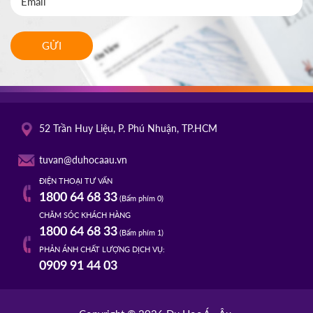
GỬI
52 Trần Huy Liệu, P. Phú Nhuận, TP.HCM
tuvan@duhocaau.vn
ĐIỆN THOẠI TƯ VẤN
1800 64 68 33
(Bấm phím 0)
CHĂM SÓC KHÁCH HÀNG
1800 64 68 33
(Bấm phím 1)
PHẢN ÁNH CHẤT LƯỢNG DỊCH VỤ:
0909 91 44 03