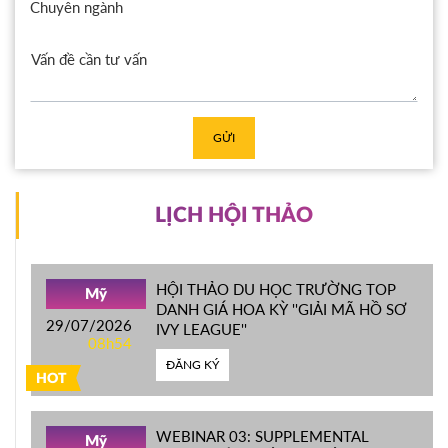
Chuyên ngành
GỬI
LỊCH HỘI THẢO
HỘI THẢO DU HỌC TRƯỜNG TOP
Mỹ
DANH GIÁ HOA KỲ ''GIẢI MÃ HỒ SƠ
29/07/2026
IVY LEAGUE''
08h54
ĐĂNG KÝ
HOT
WEBINAR 03: SUPPLEMENTAL
Mỹ