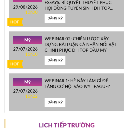
ESSAYS: BÍ QUYẾT THUYẾT PHỤC
29/08/2026
HỘI ĐỒNG TUYỂN SINH ĐH TOP
10h00
ĐẦU MỸ
ĐĂNG KÝ
HOT
WEBINAR 02: CHIẾN LƯỢC XÂY
Mỹ
DỰNG BÀI LUẬN CÁ NHÂN NỔI BẬT
27/07/2026
CHINH PHỤC ĐH TOP ĐẦU MỸ
16h10
ĐĂNG KÝ
HOT
WEBINAR 1: HÈ NÀY LÀM GÌ ĐỂ
Mỹ
TĂNG CƠ HỘI VÀO IVY LEAGUE?
27/07/2026
16h22
ĐĂNG KÝ
LỊCH TIẾP TRƯỜNG