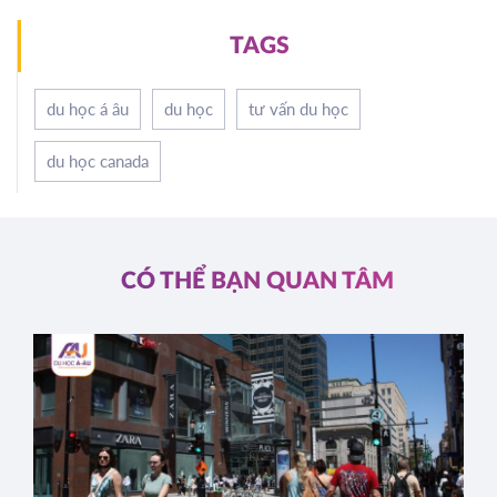
TAGS
du học á âu
du học
tư vấn du học
du học canada
CÓ THỂ BẠN QUAN TÂM