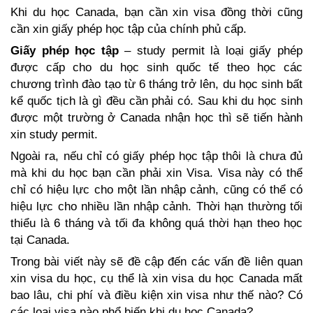
Khi du học Canada, bạn cần xin visa đồng thời cũng 
cần xin giấy phép học tập của chính phủ cấp.
Giấy phép học tập
 – study permit là loại giấy phép 
được cấp cho du học sinh quốc tế theo học các 
chương trình đào tạo từ 6 tháng trở lên, du học sinh bất 
kể quốc tịch là gì đều cần phải có. Sau khi du học sinh 
được một trường ở Canada nhận học thì sẽ tiến hành 
xin study permit. 
Ngoài ra, nếu chỉ có giấy phép học tập thôi là chưa đủ 
mà khi du học bạn cần phải xin Visa. Visa này có thể 
chỉ có hiệu lực cho một lần nhập cảnh, cũng có thể có 
hiệu lực cho nhiều lần nhập cảnh. Thời hạn thường tối 
thiểu là 6 tháng và tối đa không quá thời hạn theo học 
tại Canada.
Trong bài viết này sẽ đề cập đến các vấn đề liên quan 
xin visa du học, cụ thể là xin visa du học Canada mất 
bao lâu, chi phí và điều kiện xin visa như thế nào? Có 
các loại visa nào phổ biến khi du học Canada?