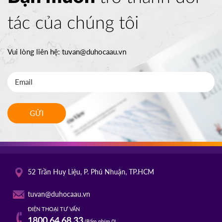
tác của chúng tôi
Vui lòng liên hệ:
tuvan@duhocaau.vn
GỬI
52 Trần Huy Liệu, P. Phú Nhuận, TP.HCM
tuvan@duhocaau.vn
ĐIỆN THOẠI TƯ VẤN
1800 64 68 33
(Bấm phím 0)