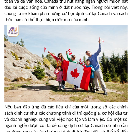
toàn và đa văn hóa, Canada thu hút hàng ngàn người muốn bắt
đầu lại cuộc sống của mình ở đất nước này. Trong bài viết này,
chúng ta sẽ khám phá những cơ hội định cư tại Canada và cách
thức bạn có thể thực hiện ước mơ của mình.
Nếu bạn đáp ứng đủ các tiêu chí của một trong số các chính
sách định cư như các chương trình di trú quốc gia, cơ hội đầu tư
và doanh nghiệp, cùng với việc học tập và làm việc. Có một số
ngành nghề được coi là dễ dàng định cư tại Canada do nhu cầu
lao động cao và các chương trình di trú đặc biệt có thể kể đến