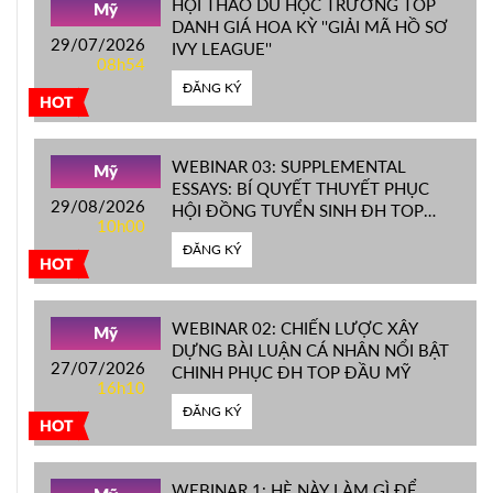
HỘI THẢO DU HỌC TRƯỜNG TOP
Mỹ
DANH GIÁ HOA KỲ ''GIẢI MÃ HỒ SƠ
29/07/2026
IVY LEAGUE''
08h54
ĐĂNG KÝ
HOT
WEBINAR 03: SUPPLEMENTAL
Mỹ
ESSAYS: BÍ QUYẾT THUYẾT PHỤC
29/08/2026
HỘI ĐỒNG TUYỂN SINH ĐH TOP
10h00
ĐẦU MỸ
ĐĂNG KÝ
HOT
WEBINAR 02: CHIẾN LƯỢC XÂY
Mỹ
DỰNG BÀI LUẬN CÁ NHÂN NỔI BẬT
27/07/2026
CHINH PHỤC ĐH TOP ĐẦU MỸ
16h10
ĐĂNG KÝ
HOT
WEBINAR 1: HÈ NÀY LÀM GÌ ĐỂ