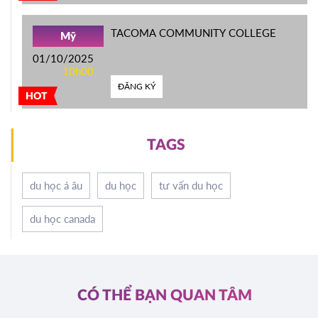
TACOMA COMMUNITY COLLEGE
Mỹ
01/10/2025
10h00
ĐĂNG KÝ
HOT
TAGS
du học á âu
du học
tư vấn du học
du học canada
CÓ THỂ BẠN QUAN TÂM