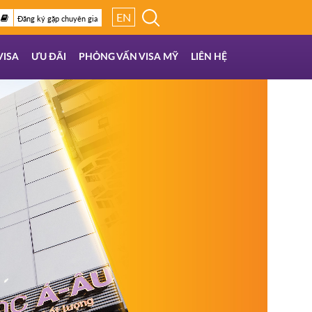
EN
Đăng ký gặp chuyên gia
VISA
ƯU ĐÃI
PHỎNG VẤN VISA MỸ
LIÊN HỆ