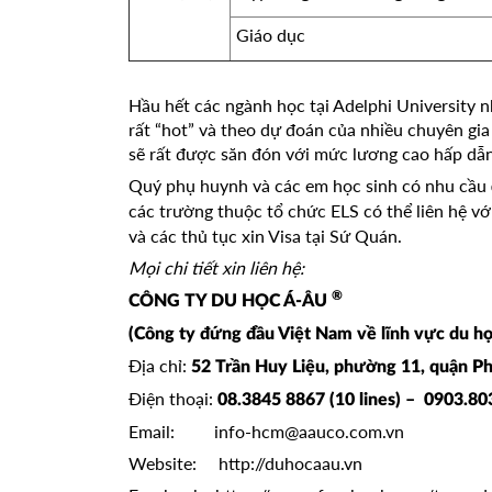
Giáo dục
Hầu hết các ngành học tại Adelphi University 
rất “hot” và theo dự đoán của nhiều chuyên gi
sẽ rất được săn đón với mức lương cao hấp dẫn
Quý phụ huynh và các em học sinh có nhu cầu
các trường thuộc tổ chức ELS có thể liên hệ vớ
và các thủ tục xin Visa tại Sứ Quán.
Mọi chi tiết xin liên hệ:
®
CÔNG TY DU HỌC Á-ÂU
(Công ty đứng đầu Việt Nam về lĩnh vực du họ
Địa chỉ:
52 Trần Huy Liệu, phường 11, quận P
Điện thoại:
08.3845 8867 (10 lines) – 0903.8
Email:
info-hcm@aauco.com.vn
Website:
http://duhocaau.vn