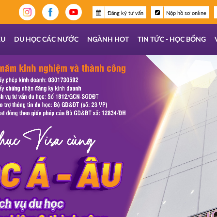
Đăng ký tư vấn
Nộp hồ sơ online
ỆU
DU HỌC CÁC NƯỚC
NGÀNH HOT
TIN TỨC - HỌC BỔNG