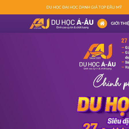
DU HỌC ĐẠI HỌC DANH GIÁ TOP ĐẦU MỸ
(CURRENT)
GIỚI THI