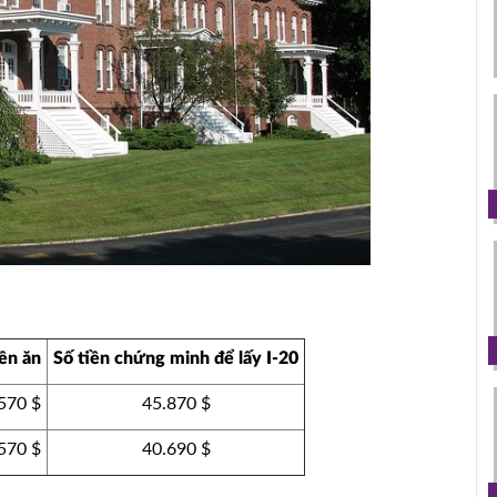
ền ăn
Số tiền chứng minh để lấy I-20
570 $
45.870 $
570 $
40.690 $