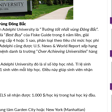
 vùng Đông Bắc
 Adelphi University là “
Trường tốt nhất vùng Đông Bắc
”.
là “
Best Buy
” của Fiske Guide trong 6 năm liền, giải
g cấp 4 hoặc 5 sao, phân loại theo tiêu chí mức học phí
. Adelphi cũng được U.S. News & World Report xếp hạng
mệnh danh là trường “
Over Achieving Universities
” hàng
delphi University đó là sĩ số lớp học nhỏ. Tỉ lệ sinh
 21 sinh viên mỗi lớp học. Điều này giúp sinh viên nhận
 ELS sẽ nhận được 1.000 $/học kỳ trong hai học kỳ đầu.
rung tâm Garden City hoặc New York (Manhattan)