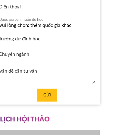
Điện thoại
Quốc gia bạn muốn du học
Trường dự định học
Chuyên ngành
GỬI
LỊCH HỘI THẢO