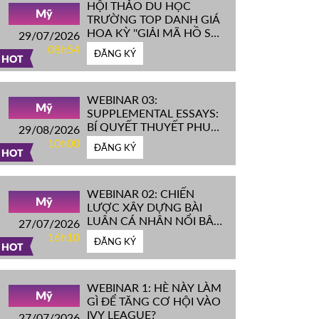
HỘI THẢO DU HỌC
Mỹ
TRƯỜNG TOP DANH GIÁ
HOA KỲ ''GIẢI MÃ HỒ SƠ
29/07/2026
IVY LEAGUE''
08h54
ĐĂNG KÝ
HOT
WEBINAR 03:
Mỹ
SUPPLEMENTAL ESSAYS:
BÍ QUYẾT THUYẾT PHỤC
29/08/2026
HỘI ĐỒNG TUYỂN SINH
10h00
ĐĂNG KÝ
ĐH TOP ĐẦU MỸ
HOT
WEBINAR 02: CHIẾN
Mỹ
LƯỢC XÂY DỰNG BÀI
LUẬN CÁ NHÂN NỔI BẬT
27/07/2026
CHINH PHỤC ĐH TOP
16h10
ĐĂNG KÝ
ĐẦU MỸ
HOT
WEBINAR 1: HÈ NÀY LÀM
Mỹ
GÌ ĐỂ TĂNG CƠ HỘI VÀO
IVY LEAGUE?
27/07/2026