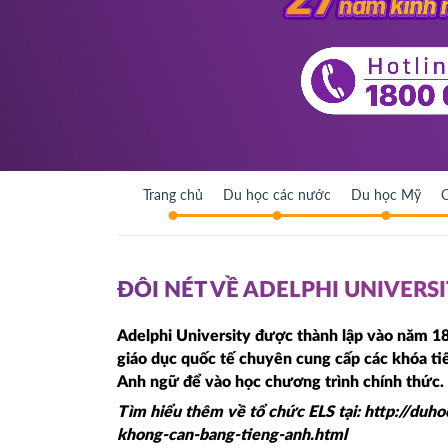
Trang chủ
Du học các nước
Du học Mỹ
C
ĐÔI NÉT VỀ ADELPHI UNIVERS
Adelphi University được thành lập vào năm 18
giáo dục quốc tế chuyên cung cấp các khóa ti
Anh ngữ để vào học chương trình chính thức.
Tìm hiểu thêm về tổ chức ELS tại:
http://duh
khong-can-bang-tieng-anh.html