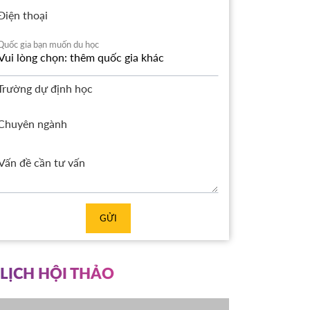
Điện thoại
Quốc gia bạn muốn du học
Trường dự định học
Chuyên ngành
GỬI
LỊCH HỘI THẢO