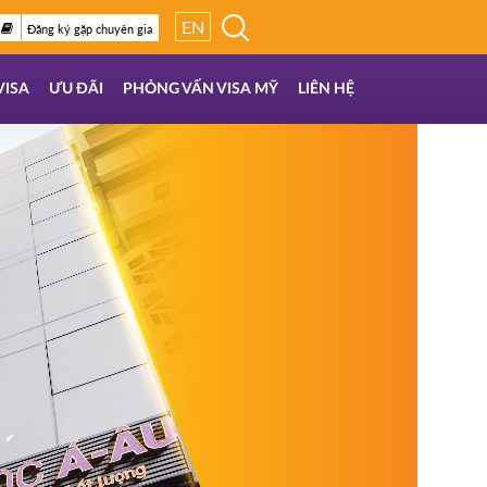
EN
Đăng ký gặp chuyên gia
VISA
ƯU ĐÃI
PHỎNG VẤN VISA MỸ
LIÊN HỆ