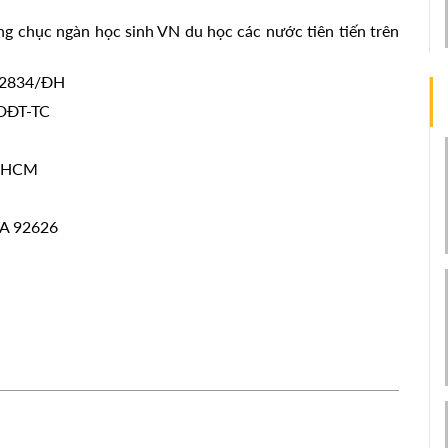
g chục ngàn học sinh VN du học các nước tiên tiến trên
 12834/ĐH
DĐT-TC
, HCM
CA 92626