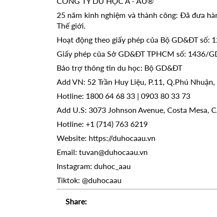
CÔNG TY DU HỌC Á - ÂU®
25 năm kinh nghiệm và thành công: Đã đưa hàn
Thế giới.
Hoạt động theo giấy phép của Bộ GD&ĐT số:
Giấy phép của Sở GD&ĐT TPHCM số: 1436/G
Bảo trợ thông tin du học: Bộ GD&ĐT
Add VN: 52 Trần Huy Liệu, P.11, Q.Phú Nhuận
Hotline: 1800 64 68 33 | 0903 80 33 73
Add U.S: 3073 Johnson Avenue, Costa Mesa, 
Hotline: +1 (714) 763 6219
Website: https://duhocaau.vn
Email: tuvan@duhocaau.vn
Instagram: duhoc_aau
Tiktok: @duhocaau
Share: