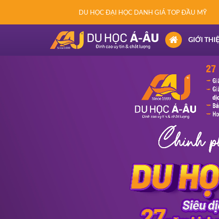
DU HỌC ĐẠI HỌC DANH GIÁ TOP ĐẦU MỸ
(CURRENT)
GIỚI THI