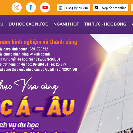
Đăng ký tư vấn
Nộp hồ sơ online
ỆU
DU HỌC CÁC NƯỚC
NGÀNH HOT
TIN TỨC - HỌC BỔNG