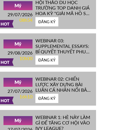
HỘI THẢO DU HỌC
Mỹ
TRƯỜNG TOP DANH GIÁ
HOA KỲ ''GIẢI MÃ HỒ SƠ
29/07/2026
IVY LEAGUE''
08h54
ĐĂNG KÝ
HOT
WEBINAR 03:
Mỹ
SUPPLEMENTAL ESSAYS:
BÍ QUYẾT THUYẾT PHỤC
29/08/2026
HỘI ĐỒNG TUYỂN SINH
10h00
ĐĂNG KÝ
ĐH TOP ĐẦU MỸ
HOT
WEBINAR 02: CHIẾN
Mỹ
LƯỢC XÂY DỰNG BÀI
LUẬN CÁ NHÂN NỔI BẬT
27/07/2026
CHINH PHỤC ĐH TOP
16h10
ĐĂNG KÝ
ĐẦU MỸ
HOT
WEBINAR 1: HÈ NÀY LÀM
Mỹ
GÌ ĐỂ TĂNG CƠ HỘI VÀO
IVY LEAGUE?
27/07/2026