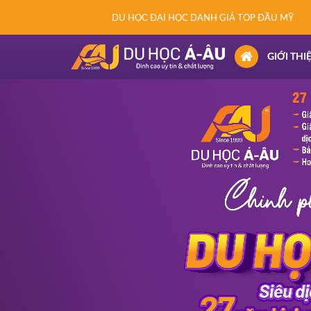
DU HỌC ĐẠI HỌC DANH GIÁ TOP ĐẦU MỸ
(CURRENT)
GIỚI THI