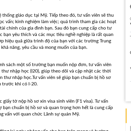
 thống giáo dục tại Mỹ. Tiếp theo đó, tư vấn viên sẽ thu
học vấn; kinh nghiệm làm việc; quá trình tham gia các hoạt
tài chính của gia đình bạn. Sau đó bạn cung cấp cho tư
 bạn yêu thích và các mục tiêu nghề nghiệp là rất quan
ợp hiệu quả giữa trình độ của bạn với các trường Trung
i khả năng, yêu cầu và mong muốn của bạn.
nh sách một số trường bạn muốn nộp đơn, tư vấn viên
thư nhập học (I20), giúp theo dõi và cập nhật các thời
n thư nhập học.Tư vấn viên sẽ giúp bạn chuẩn bị hồ sơ
 trước khi có I-20.
giấy tờ nộp hồ sơ xin visa sinh viên (F1 visa). Tư vấn
trợ bạn chuẩn bị hồ sơ và quan trọng hơn hết là cung cấp
ng vấn với quan chức Lãnh sự quán Mỹ.
à đăng ký ngày phỏng vấn cho bạn trên mạng và hướng