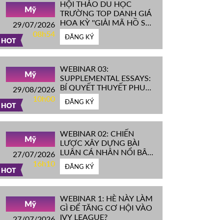
HỘI THẢO DU HỌC
Mỹ
TRƯỜNG TOP DANH GIÁ
HOA KỲ ''GIẢI MÃ HỒ SƠ
29/07/2026
IVY LEAGUE''
08h54
ĐĂNG KÝ
HOT
WEBINAR 03:
Mỹ
SUPPLEMENTAL ESSAYS:
BÍ QUYẾT THUYẾT PHỤC
29/08/2026
HỘI ĐỒNG TUYỂN SINH
10h00
ĐĂNG KÝ
ĐH TOP ĐẦU MỸ
HOT
WEBINAR 02: CHIẾN
Mỹ
LƯỢC XÂY DỰNG BÀI
LUẬN CÁ NHÂN NỔI BẬT
27/07/2026
CHINH PHỤC ĐH TOP
16h10
ĐĂNG KÝ
ĐẦU MỸ
HOT
WEBINAR 1: HÈ NÀY LÀM
Mỹ
GÌ ĐỂ TĂNG CƠ HỘI VÀO
IVY LEAGUE?
27/07/2026