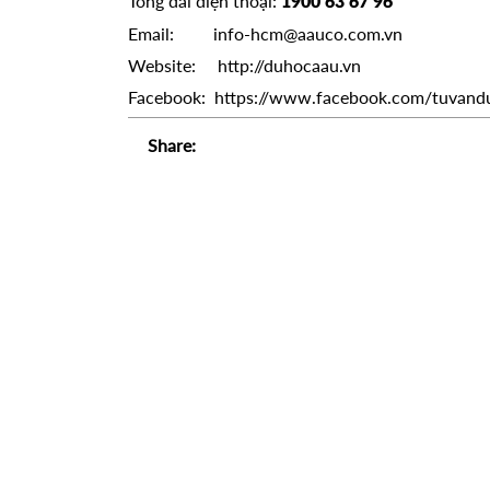
Tổng đài điện thoại:
1900 63 67 96
Email: info-hcm@aauco.com.vn
Website: http://duhocaau.vn
Facebook: https://www.facebook.com/tuvand
Share: