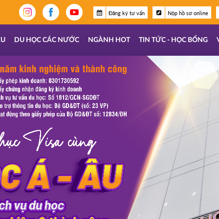
Đăng ký tư vấn
Nộp hồ sơ online
ỆU
DU HỌC CÁC NƯỚC
NGÀNH HOT
TIN TỨC - HỌC BỔNG