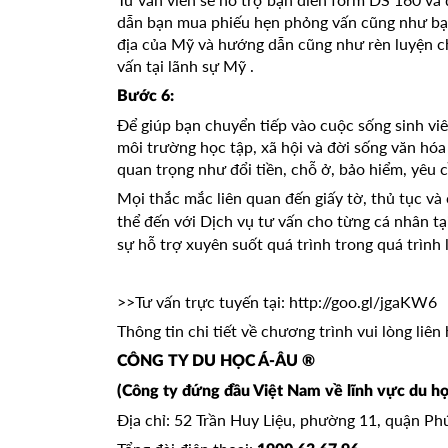
dẫn bạn mua phiếu hẹn phỏng vấn cũng như bạn 
địa của Mỹ và hướng dẫn cũng như rèn luyện ch
vấn tại lãnh sự Mỹ .
Bước 6:
Để giúp bạn chuyển tiếp vào cuộc sống sinh viê
môi trường học tập, xã hội và đời sống văn hóa
quan trọng như đổi tiền, chỗ ở, bảo hiểm, yêu 
Mọi thắc mắc liên quan đến giấy tờ, thủ tục và
thể đến với Dịch vụ tư vấn cho từng cá nhân tạ
sự hỗ trợ xuyên suốt quá trình trong quá trình 
>>Tư vấn trực tuyến tại:
http://goo.gl/jgaKW6
Thông tin chi tiết về chương trình vui lòng liên 
CÔNG TY DU HỌC Á-ÂU ®
(Công ty đứng đầu Việt Nam về lĩnh vực du họ
Địa chỉ: 52 Trần Huy Liệu, phường 11, quận P