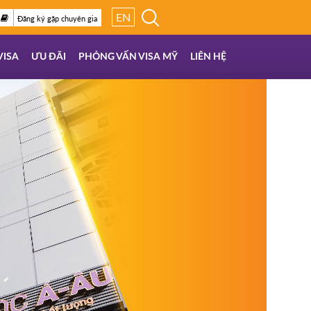
EN
Đăng ký gặp chuyên gia
VISA
ƯU ĐÃI
PHỎNG VẤN VISA MỸ
LIÊN HỆ