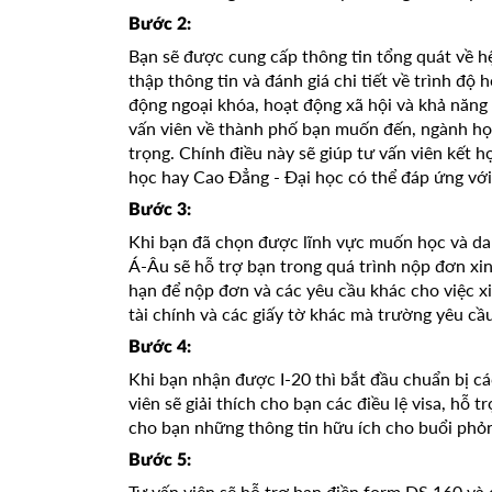
Bước 2:
Bạn sẽ được cung cấp thông tin tổng quát về hệ
thập thông tin và đánh giá chi tiết về trình độ 
động ngoại khóa, hoạt động xã hội và khả năng 
vấn viên về thành phố bạn muốn đến, ngành học
trọng. Chính điều này sẽ giúp tư vấn viên kết h
học hay Cao Đẳng - Đại học có thể đáp ứng vớ
Bước 3:
Khi bạn đã chọn được lĩnh vực muốn học và da
Á-Âu sẽ hỗ trợ bạn trong quá trình nộp đơn xin 
hạn để nộp đơn và các yêu cầu khác cho việc xi
tài chính và các giấy tờ khác mà trường yêu cầu
Bước 4:
Khi bạn nhận được I-20 thì bắt đầu chuẩn bị các 
viên sẽ giải thích cho bạn các điều lệ visa, hỗ 
cho bạn những thông tin hữu ích cho buổi phỏ
Bước 5:
Tư vấn viên sẽ hỗ trợ bạn điền form DS 160 v