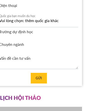
Điện thoại
Quốc gia bạn muốn du học
Trường dự định học
Chuyên ngành
GỬI
LỊCH HỘI THẢO