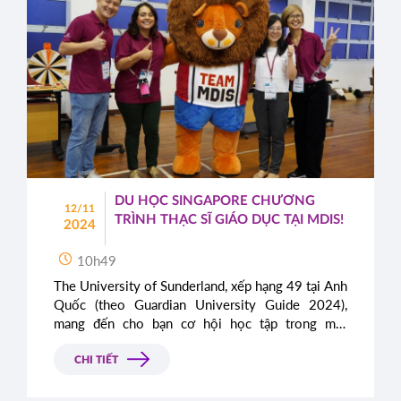
DU HỌC SINGAPORE CHƯƠNG
12/11
TRÌNH THẠC SĨ GIÁO DỤC TẠI MDIS!
2024
10h49
The University of Sunderland, xếp hạng 49 tại Anh
Quốc (theo Guardian University Guide 2024),
mang đến cho bạn cơ hội học tập trong môi
trường năng động và hiện đại với chương trình
Thạc sĩ Quản lý Giáo dục.
CHI TIẾT