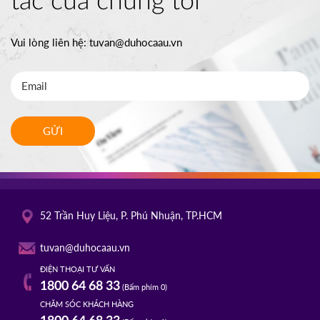
tác của chúng tôi
Vui lòng liên hệ:
tuvan@duhocaau.vn
GỬI
52 Trần Huy Liệu, P. Phú Nhuận, TP.HCM
tuvan@duhocaau.vn
ĐIỆN THOẠI TƯ VẤN
1800 64 68 33
(Bấm phím 0)
CHĂM SÓC KHÁCH HÀNG