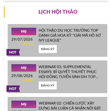
LỊCH HỘI THẢO
HỘI THẢO DU HỌC TRƯỜNG TOP
Mỹ
DANH GIÁ HOA KỲ ''GIẢI MÃ HỒ SƠ
29/07/2026
IVY LEAGUE''
08h54
ĐĂNG KÝ
HOT
WEBINAR 03: SUPPLEMENTAL
Mỹ
ESSAYS: BÍ QUYẾT THUYẾT PHỤC
29/08/2026
HỘI ĐỒNG TUYỂN SINH ĐH TOP
10h00
ĐẦU MỸ
ĐĂNG KÝ
HOT
WEBINAR 02: CHIẾN LƯỢC XÂY
Mỹ
DỰNG BÀI LUẬN CÁ NHÂN NỔI BẬT