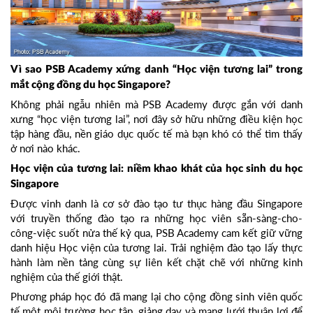
Vì sao PSB Academy xứng danh “Học viện tương lai” trong
mắt cộng đồng du học Singapore?
Không phải ngẫu nhiên mà PSB Academy được gắn với danh
xưng “học viện tương lai”, nơi đây sở hữu những điều kiện học
tập hàng đầu, nền giáo dục quốc tế mà bạn khó có thể tìm thấy
ở nơi nào khác.
Học viện của tương lai: niềm khao khát của học sinh du học
Singapore
Được vinh danh là cơ sở đào tạo tư thục hàng đầu Singapore
với truyền thống đào tạo ra những học viên sẵn-sàng-cho-
công-việc suốt nửa thế kỷ qua, PSB Academy cam kết giữ vững
danh hiệu Học viện của tương lai. Trải nghiệm đào tạo lấy thực
hành làm nền tảng cùng sự liên kết chặt chẽ với những kinh
nghiệm của thế giới thật.
Phương pháp học đó đã mang lại cho cộng đồng sinh viên quốc
tế một môi trường học tập, giảng dạy và mạng lưới thuận lợi để