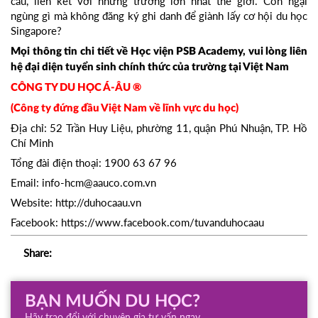
cầu, liên kết với những trường lớn nhất thế giới. Còn ngại
ngùng gì mà không đăng ký ghi danh để giành lấy cơ hội du học
Singapore?
Mọi thông tin chi tiết về Học viện PSB Academy, vui lòng liên
hệ đại diện tuyển sinh chính thức của trường tại Việt Nam
CÔNG TY DU HỌC Á-ÂU ®
(Công ty đứng đầu Việt Nam về lĩnh vực du học)
Địa chỉ: 52 Trần Huy Liệu, phường 11, quận Phú Nhuận, TP. Hồ
Chí Minh
Tổng đài điện thoại: 1900 63 67 96
Email: info-hcm@aauco.com.vn
Website: http://duhocaau.vn
Facebook: https://www.facebook.com/tuvanduhocaau
Share:
BẠN MUỐN DU HỌC?
Hãy trao đổi với chuyên gia tư vấn ngay .