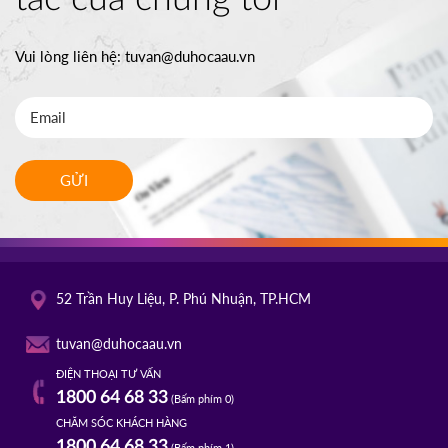
Vui lòng liên hệ:
tuvan@duhocaau.vn
GỬI
52 Trần Huy Liệu, P. Phú Nhuận, TP.HCM
tuvan@duhocaau.vn
ĐIỆN THOẠI TƯ VẤN
1800 64 68 33
(Bấm phím 0)
CHĂM SÓC KHÁCH HÀNG
1800 64 68 33
(Bấm phím 1)