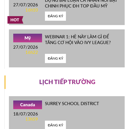
DỰNG BÀI LUẬN CÁ NHÂN NỔI BẬT
27/07/2026
CHINH PHỤC ĐH TOP ĐẦU MỸ
16h10
ĐĂNG KÝ
HOT
WEBINAR 1: HÈ NÀY LÀM GÌ ĐỂ
Mỹ
TĂNG CƠ HỘI VÀO IVY LEAGUE?
27/07/2026
16h22
ĐĂNG KÝ
LỊCH TIẾP TRƯỜNG
SURREY SCHOOL DISTRICT
Canada
18/07/2026
13h59
ĐĂNG KÝ