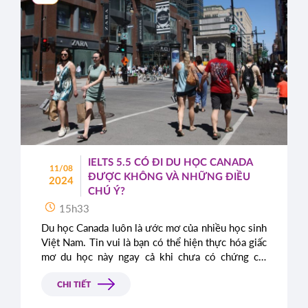
IELTS 5.5 CÓ ĐI DU HỌC CANADA
11/08
ĐƯỢC KHÔNG VÀ NHỮNG ĐIỀU
2024
CHÚ Ý?
15h33
Du học Canada luôn là ước mơ của nhiều học sinh
Việt Nam. Tin vui là bạn có thể hiện thực hóa giấc
mơ du học này ngay cả khi chưa có chứng chỉ
IELTS. Bài viết này sẽ cung cấp thông tin chi tiết
về các chương trình du học không yêu cầu IELTS
CHI TIẾT
và những lợi thế khi bạn sở hữu chứng chỉ này.