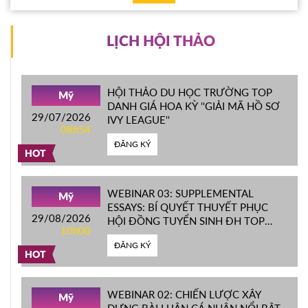
LỊCH HỘI THẢO
HỘI THẢO DU HỌC TRƯỜNG TOP
Mỹ
DANH GIÁ HOA KỲ ''GIẢI MÃ HỒ SƠ
29/07/2026
IVY LEAGUE''
08h54
ĐĂNG KÝ
HOT
WEBINAR 03: SUPPLEMENTAL
Mỹ
ESSAYS: BÍ QUYẾT THUYẾT PHỤC
29/08/2026
HỘI ĐỒNG TUYỂN SINH ĐH TOP
10h00
ĐẦU MỸ
ĐĂNG KÝ
HOT
WEBINAR 02: CHIẾN LƯỢC XÂY
Mỹ