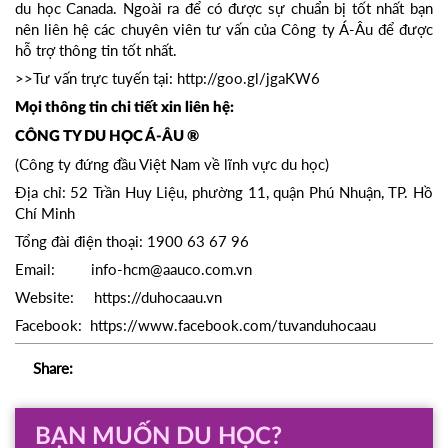
du học Canada. Ngoài ra để có được sự chuẩn bị tốt nhất bạn
nên liên hệ các chuyên viên tư vấn của Công ty Á-Âu để được
hỗ trợ thông tin tốt nhất.
>>Tư vấn trực tuyến tại: http://goo.gl/jgaKW6
Mọi thông tin chi tiết xin liên hệ:
CÔNG TY DU HỌC Á-ÂU ®
(Công ty đứng đầu Việt Nam về lĩnh vực du học)
Địa chỉ: 52 Trần Huy Liệu, phường 11, quận Phú Nhuận, TP. Hồ
Chí Minh
Tổng đài điện thoại: 1900 63 67 96
Email: info-hcm@aauco.com.vn
Website: https://duhocaau.vn
Facebook: https://www.facebook.com/tuvanduhocaau
Share:
BẠN MUỐN DU HỌC?