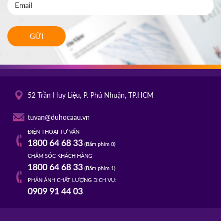
GỬI
52 Trần Huy Liệu, P. Phú Nhuận, TP.HCM
tuvan@duhocaau.vn
ĐIỆN THOẠI TƯ VẤN
1800 64 68 33
(Bấm phím 0)
CHĂM SÓC KHÁCH HÀNG
1800 64 68 33
(Bấm phím 1)
PHẢN ÁNH CHẤT LƯỢNG DỊCH VỤ:
0909 91 44 03