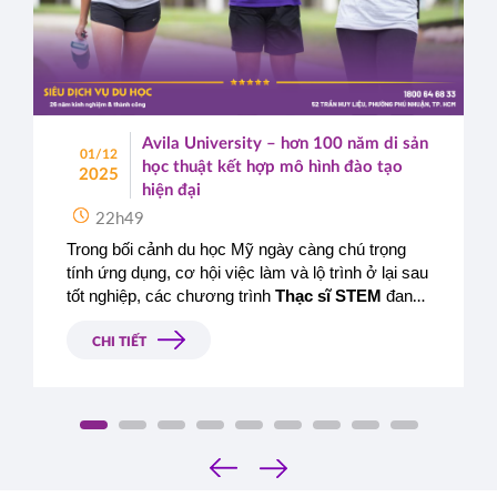
Avila University – hơn 100 năm di sản
01/12
học thuật kết hợp mô hình đào tạo
2025
hiện đại
22h49
Trong bối cảnh du học Mỹ ngày càng chú trọng 
tính ứng dụng, cơ hội việc làm và lộ trình ở lại sau 
tốt nghiệp, các chương trình 
Thạc sĩ STEM
 đang 
trở thành lựa chọn ưu tiên của nhiều học viên Việt 
Nam. Nổi bật trong số đó là các chương trình 
CHI TIẾT
Thạc sĩ tại 
Avila University – Arizona (AUA)
, đối 
tác học thuật của Công ty Du học Á - Âu, mang 
đến giải pháp học tập hiệu quả, chi phí hợp lý và 
định hướng nghề nghiệp rõ ràng.
‹
›