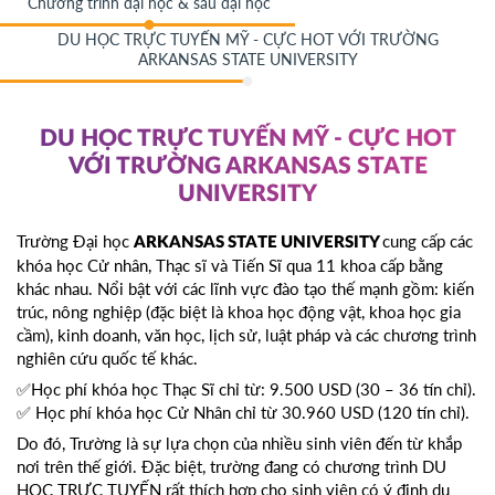
Chương trình đại học & sau đại học
DU HỌC TRỰC TUYẾN MỸ - CỰC HOT VỚI TRƯỜNG
ARKANSAS STATE UNIVERSITY
DU HỌC TRỰC TUYẾN MỸ - CỰC HOT
VỚI TRƯỜNG ARKANSAS STATE
UNIVERSITY
Trường Đại học
cung cấp các
ARKANSAS STATE UNIVERSITY
khóa học Cử nhân, Thạc sĩ và Tiến Sĩ qua 11 khoa cấp bằng
khác nhau. Nổi bật với các lĩnh vực đào tạo thế mạnh gồm: kiến
trúc, nông nghiệp (đặc biệt là khoa học động vật, khoa học gia
cầm), kinh doanh, văn học, lịch sử, luật pháp và các chương trình
nghiên cứu quốc tế khác.
✅Học phí khóa học Thạc Sĩ chỉ từ: 9.500 USD (30 – 36 tín chỉ).
✅ Học phí khóa học Cử Nhân chỉ từ 30.960 USD (120 tín chỉ).
Do đó, Trường là sự lựa chọn của nhiều sinh viên đến từ khắp
nơi trên thế giới. Đặc biệt, trường đang có chương trình DU
HỌC TRỰC TUYẾN rất thích hợp cho sinh viên có ý định du