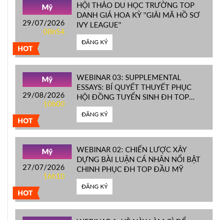
HỘI THẢO DU HỌC TRƯỜNG TOP
Mỹ
DANH GIÁ HOA KỲ ''GIẢI MÃ HỒ SƠ
29/07/2026
IVY LEAGUE''
08h54
ĐĂNG KÝ
HOT
WEBINAR 03: SUPPLEMENTAL
Mỹ
ESSAYS: BÍ QUYẾT THUYẾT PHỤC
29/08/2026
HỘI ĐỒNG TUYỂN SINH ĐH TOP
10h00
ĐẦU MỸ
ĐĂNG KÝ
HOT
WEBINAR 02: CHIẾN LƯỢC XÂY
Mỹ
DỰNG BÀI LUẬN CÁ NHÂN NỔI BẬT
27/07/2026
CHINH PHỤC ĐH TOP ĐẦU MỸ
16h10
ĐĂNG KÝ
HOT