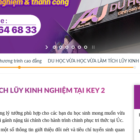
hương trình cao đẳng
DU HỌC VỪA HỌC VỪA LÀM TÍCH LŨY KINH 
H LŨY KINH NGHIỆM TẠI KEY 2
ng lý tưởng phù hợp cho các bạn du học sinh mong muốn vừa 
 gánh nặng tài chính cho hành trình chinh phục tri thức tại Úc.
 số thông tin giới thiệu đôi nét và tiêu chí tuyển sinh quan 