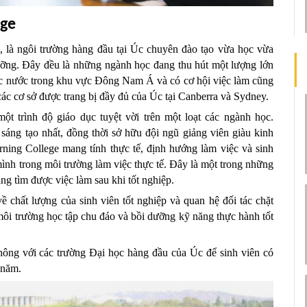
ege
 là ngôi trường hàng đầu tại Úc chuyên đào tạo vừa học vừa 
ưỡng. Đây đều là những ngành học đang thu hút một lượng lớn 
 các nước trong khu vực Đông Nam Á và có cơ hội việc làm cũng 
ác cơ sở được trang bị đầy đủ của Úc tại Canberra và Sydney.
t trình độ giáo dục tuyệt vời trên một loạt các ngành học. 
sáng tạo nhất, đồng thời sở hữu đội ngũ giảng viên giàu kinh 
ing College mang tính thực tế, định hướng làm việc và sinh 
mình trong môi trường làm việc thực tế. Đây là một trong những 
ng tìm được việc làm sau khi tốt nghiệp.
 chất lượng của sinh viên tốt nghiệp và quan hệ đối tác chặt 
môi trường học tập chu đáo và bồi dưỡng kỹ năng thực hành tốt 
thông với các trường Đại học hàng đầu của Úc để sinh viên có 
 năm.