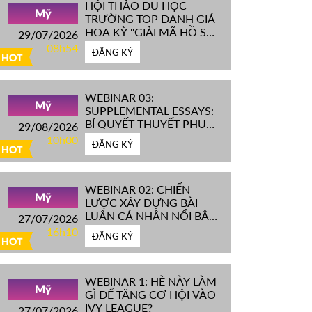
HỘI THẢO DU HỌC
Mỹ
TRƯỜNG TOP DANH GIÁ
HOA KỲ ''GIẢI MÃ HỒ SƠ
29/07/2026
IVY LEAGUE''
08h54
ĐĂNG KÝ
HOT
WEBINAR 03:
Mỹ
SUPPLEMENTAL ESSAYS:
BÍ QUYẾT THUYẾT PHỤC
29/08/2026
HỘI ĐỒNG TUYỂN SINH
10h00
ĐĂNG KÝ
ĐH TOP ĐẦU MỸ
HOT
WEBINAR 02: CHIẾN
Mỹ
LƯỢC XÂY DỰNG BÀI
LUẬN CÁ NHÂN NỔI BẬT
27/07/2026
CHINH PHỤC ĐH TOP
16h10
ĐĂNG KÝ
ĐẦU MỸ
HOT
WEBINAR 1: HÈ NÀY LÀM
Mỹ
GÌ ĐỂ TĂNG CƠ HỘI VÀO
IVY LEAGUE?
27/07/2026