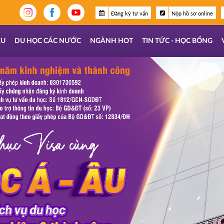
Đăng ký tư vấn
Nộp hồ sơ online
ỆU
DU HỌC CÁC NƯỚC
NGÀNH HOT
TIN TỨC - HỌC BỔNG