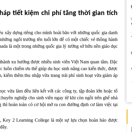
p tiết kiệm chi phí tăng thời gian tích 
ều xây dựng riêng cho mình hoài bão với những quốc gia danh 
 những ngôi trường tên tuổi lớn để có một chiếc vé thông hành 
nada là một trong những quốc gia lý tưởng sở hữu nền giáo dục 
 thành xu hướng được nhiều sinh viên Việt Nam quan tâm. Đặc 
Úc luôn chiếm ưu thế giúp du học sinh 
nâng cao kiến thức, được 
m, kiếm thêm thu nhập vừa trang trải phí sinh hoạt vừa giảm áp 
ọc vừa làm đều liên kết với các công ty, tập đoàn lớn hoặc tổ 
chuyên nghiệp cho sinh viên ngay từ khi còn ngồi trên ghế nhà 
g thì hoàn toàn có cơ hội mở ra con đường định cư làm việc tại 
a, Key 2 Learning College là một sự lựa chọn hoàn hảo được 
 đây.