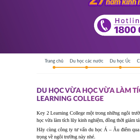
Trang chủ
Du học các nước
Du học Úc
C
DU HỌC VỪA HỌC VỪA LÀM TÍC
LEARNING COLLEGE
Key 2 Learning College một trong những ngôi trườ
học vừa làm tích lũy kinh nghiệm, đồng thời giảm tải
Hãy cùng công ty tư vấn du học Á – Âu điểm qua một
trọng về ngôi trường này nhé.