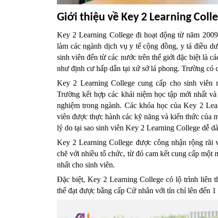
Giới thiệu về Key 2 Learning Coll
Key 2 Learning College đi 
hoạt động từ năm 2009,
làm các ngành dịch vụ y tế cộng đồng, y tá điều d
sinh viên đến từ các nước trên thế giới đặc biệt là
như định cư hấp dẫn tại xứ sở lá phong. 
Trường có c
Key 2 Learning College cung cấp cho sinh viên mộ
Trường kết hợp các khái niệm học tập mới nhất và 
nghiệm trong ngành. Các khóa học của Key 2 Learn
viên được thực hành các kỹ năng và kiến ​​thức của 
lý do tại sao sinh viên Key 2 Learning College dễ dà
Key 2 Learning College được công nhận rộng rãi về
chẽ với nhiều tổ chức, từ đó cam kết cung cấp một 
nhất cho sinh viên.
Đặc biệt, Key 2 Learning College có lộ trình liên 
thể đạt được bằng cấp Cử nhân với tín chỉ lên đến 1