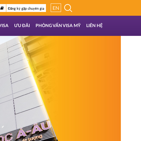
EN
Đăng ký gặp chuyên gia
VISA
ƯU ĐÃI
PHỎNG VẤN VISA MỸ
LIÊN HỆ