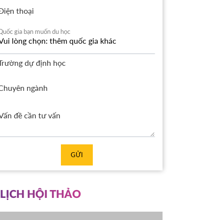
Điện thoại
Quốc gia bạn muốn du học
Trường dự định học
Chuyên ngành
GỬI
LỊCH HỘI THẢO