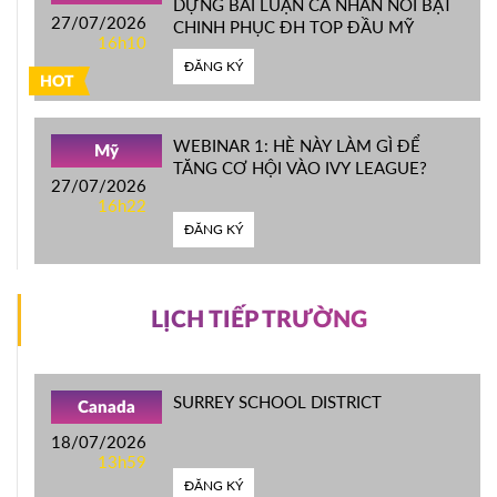
DỰNG BÀI LUẬN CÁ NHÂN NỔI BẬT
27/07/2026
CHINH PHỤC ĐH TOP ĐẦU MỸ
16h10
ĐĂNG KÝ
HOT
WEBINAR 1: HÈ NÀY LÀM GÌ ĐỂ
Mỹ
TĂNG CƠ HỘI VÀO IVY LEAGUE?
27/07/2026
16h22
ĐĂNG KÝ
LỊCH TIẾP TRƯỜNG
SURREY SCHOOL DISTRICT
Canada
18/07/2026
13h59
ĐĂNG KÝ