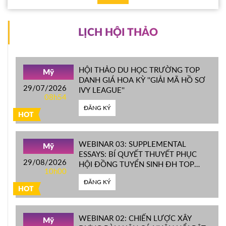
LỊCH HỘI THẢO
HỘI THẢO DU HỌC TRƯỜNG TOP
Mỹ
DANH GIÁ HOA KỲ ''GIẢI MÃ HỒ SƠ
29/07/2026
IVY LEAGUE''
08h54
ĐĂNG KÝ
HOT
WEBINAR 03: SUPPLEMENTAL
Mỹ
ESSAYS: BÍ QUYẾT THUYẾT PHỤC
29/08/2026
HỘI ĐỒNG TUYỂN SINH ĐH TOP
10h00
ĐẦU MỸ
ĐĂNG KÝ
HOT
WEBINAR 02: CHIẾN LƯỢC XÂY
Mỹ