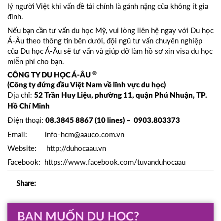
lý người Việt khi vấn đề tài chính là gánh nặng của không ít gia
đình.
Nếu bạn cần tư vấn du học Mỹ, vui lòng liên hệ ngay với Du học
Á-Âu theo thông tin bên dưới, đội ngũ tư vấn chuyên nghiệp
của Du học Á-Âu sẽ tư vấn và giúp đỡ làm hồ sơ xin visa du học
miễn phí cho bạn.
®
CÔNG TY DU HỌC Á-ÂU
(Công ty đứng đầu Việt Nam về lĩnh vực du học)
Địa chỉ:
52 Trần Huy Liệu, phường 11, quận Phú Nhuận, TP.
Hồ Chí Minh
Điện thoại:
08.3845 8867 (10 lines) – 0903.803373
Email:
info-hcm@aauco.com.vn
Website:
http://duhocaau.vn
Facebook: https://www.facebook.com/tuvanduhocaau
Share:
BẠN MUỐN DU HỌC?