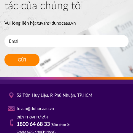
tác của chúng tôi
Vui lòng liên hệ:
tuvan@duhocaau.vn
GỬI
52 Trần Huy Liệu, P. Phú Nhuận, TP.HCM
tuvan@duhocaau.vn
ĐIỆN THOẠI TƯ VẤN
1800 64 68 33
(Bấm phím 0)
CHĂM SÓC KHÁCH HÀNG