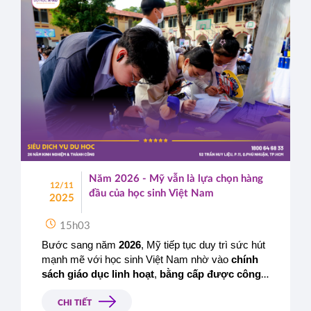
Năm 2026 - Mỹ vẫn là lựa chọn hàng
12/11
đầu của học sinh Việt Nam
2025
15h03
Bước sang năm 
2026
, Mỹ tiếp tục duy trì sức hút 
mạnh mẽ với học sinh Việt Nam nhờ vào 
chính 
sách giáo dục linh hoạt
, 
bằng cấp được công 
nhận toàn cầu
 và 
cơ hội nghề nghiệp rộng mở
sau tốt nghiệp.
CHI TIẾT