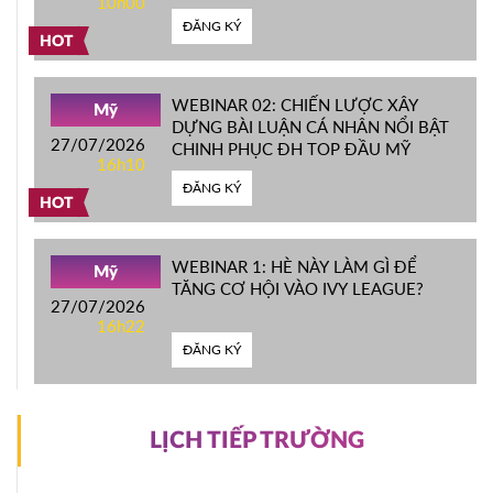
10h00
ĐẦU MỸ
ĐĂNG KÝ
HOT
WEBINAR 02: CHIẾN LƯỢC XÂY
Mỹ
DỰNG BÀI LUẬN CÁ NHÂN NỔI BẬT
27/07/2026
CHINH PHỤC ĐH TOP ĐẦU MỸ
16h10
ĐĂNG KÝ
HOT
WEBINAR 1: HÈ NÀY LÀM GÌ ĐỂ
Mỹ
TĂNG CƠ HỘI VÀO IVY LEAGUE?
27/07/2026
16h22
ĐĂNG KÝ
LỊCH TIẾP TRƯỜNG