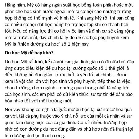
Hằng năm, Mỹ có hàng ngàn suất học bổng toàn phần hoặc một
phần cho học sinh nước ngoài, mở ra cơ hội cho những trường
hợp không có thế mạnh về kinh tế. Khi sang Mỹ rồi thì bạn cũng
có nhiều cơ hội đạt học bổng hỗ trợ học tập khi có thành tích
tốt. Nếu có năng lực thì cơ hội việc làm và định cư sẽ càng rộng
mở ra trước mắt, đây chính là lý do để các bậc phụ huynh xem
Mỹ là “thiên đường du học” số 1 hiện nay.
Du học Mỹ dễ hay khó?
Du học Mỹ rất khó, kể cả với các gia đình giàu có đi nữa bởi đáp
ứng được điều kiện để du học tại cường quốc số 1 thế giới là
điều không hề đơn giản. Trước hết là yếu tố tài chính – được
xem là vật cản lớn với học sinh và phụ huynh, tiếp theo là việc
chọn trường, chọn ngành… nhưng quan trọng nhất là năng lực
của học sinh, các em phải có đủ kiến thức, sự tự tin để đảm bảo
hòa nhập tốt với môi trường mới.
Nói vậy không có nghĩa là giấc mơ du học tại xứ sở cờ hoa quá
xa vời, tất cả phụ thuộc vào ý chí, nỗ lực của mỗi cá nhân và sự
quan tâm đúng mực của cả gia đình. Có rất nhiều trường hợp
nhờ có con đường du học đúng đắn và phù hợp nên đã thuận lợi
lên đường du học thành công.