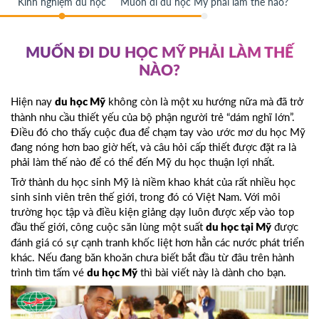
Kinh nghiệm du học
Muốn đi du học Mỹ phải làm thế nào?
MUỐN ĐI DU HỌC MỸ PHẢI LÀM THẾ
NÀO?
Hiện nay
không còn là một xu hướng nữa mà đã trở
du học Mỹ
thành nhu cầu thiết yếu của bộ phận người trẻ “dám nghĩ lớn”.
Điều đó cho thấy cuộc đua để chạm tay vào ước mơ du học Mỹ
đang nóng hơn bao giờ hết, và câu hỏi cấp thiết được đặt ra là
phải làm thế nào để có thể đến Mỹ du học thuận lợi nhất.
Trở thành du học sinh Mỹ là niềm khao khát của rất nhiều học
sinh sinh viên trên thế giới, trong đó có Việt Nam. Với môi
trường học tập và điều kiện giảng dạy luôn được xếp vào top
đầu thế giới, công cuộc săn lùng một suất
được
du học tại Mỹ
đánh giá có sự cạnh tranh khốc liệt hơn hẳn các nước phát triển
khác. Nếu đang băn khoăn chưa biết bắt đầu từ đâu trên hành
trình tìm tấm vé
thì bài viết này là dành cho bạn.
du học Mỹ