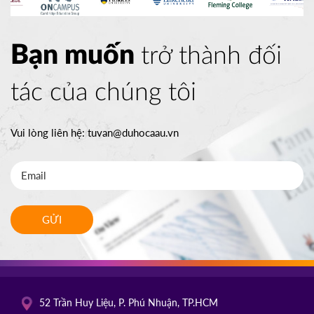
Bạn muốn
trở thành đối
tác của chúng tôi
Vui lòng liên hệ:
tuvan@duhocaau.vn
GỬI
52 Trần Huy Liệu, P. Phú Nhuận, TP.HCM