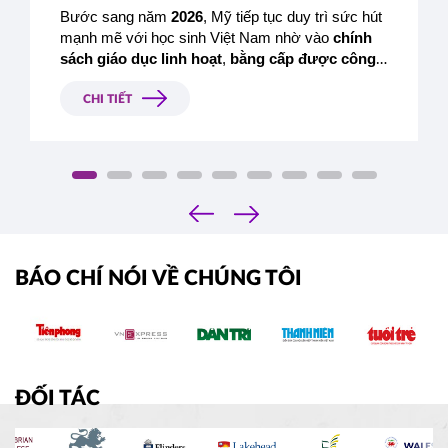
Bước sang năm 
2026
, Mỹ tiếp tục duy trì sức hút 
mạnh mẽ với học sinh Việt Nam nhờ vào 
chính 
sách giáo dục linh hoạt
, 
bằng cấp được công 
nhận toàn cầu
 và 
cơ hội nghề nghiệp rộng mở
sau tốt nghiệp.
CHI TIẾT
‹
›
BÁO CHÍ NÓI VỀ CHÚNG TÔI
ĐỐI TÁC