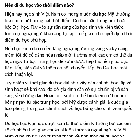
Nên đi du học vào thời điểm nào?
Hiện nay học sinh Việt Nam có mong muốn
thường
du học Mỹ
lựa chọn một trong hai thời điểm: Du học bậc Trung học hoặc
bậc Đại học. Tùy vào sự sẵn sàng của học sinh về kiến thức,
trình độ ngoại ngữ, khả năng tự lập… để gia đình quyết định thời
điểm du học phù hợp.
Nếu học sinh đã có nền tảng ngoại ngữ vững vàng và kỹ năng
mềm tốt để dễ dàng hòa nhập môi trường mới, các em có thể du
học ngay từ bậc Trung học để sớm được tiếp thu nền giáo dục
tiên tiến, hiện đại và thêm cơ hội chuyển tiếp lên Đại học một
cách thuận lợi.
Tuy nhiên vì thời gian du học dài như vậy nên chi phí học tập và
sinh hoạt sẽ khá cao, do đó gia đình cần có sự chuẩn bị và sẵn
sàng về đường dài. Hoặc học sinh có thể tìm kiếm cơ hội học
bổng ngay từ bậc trung học, bởi Mỹ được đánh giá là quốc gia
hào phóng trong các chính sách về học bổng cho sinh viên quốc
tế.
Du học bậc Đại học được xem là thời điểm lý tưởng bởi các em
sẽ có nhiều thời gian chuẩn bị kiến thức và ngoại ngữ tại Việt
Nam cũng như đủ độ trưởng thành về tinh thần để du học xa