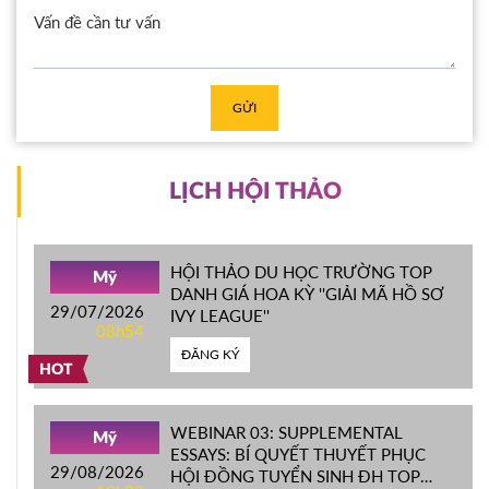
GỬI
LỊCH HỘI THẢO
HỘI THẢO DU HỌC TRƯỜNG TOP
Mỹ
DANH GIÁ HOA KỲ ''GIẢI MÃ HỒ SƠ
29/07/2026
IVY LEAGUE''
08h54
ĐĂNG KÝ
HOT
WEBINAR 03: SUPPLEMENTAL
Mỹ
ESSAYS: BÍ QUYẾT THUYẾT PHỤC
29/08/2026
HỘI ĐỒNG TUYỂN SINH ĐH TOP