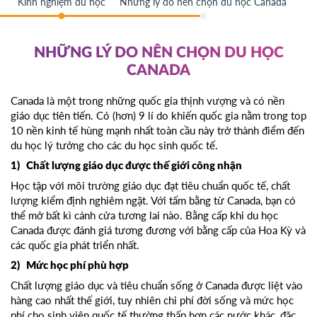
Kinh nghiệm du học
Những lý do nên chọn du học Canada
NHỮNG LÝ DO NÊN CHỌN DU HỌC
CANADA
Canada là một trong những quốc gia thịnh vượng và có nền
giáo dục tiên tiến. Có (hơn) 9 lí do khiến quốc gia nằm trong top
10 nền kinh tế hùng mạnh nhất toàn cầu này trở thành điểm đến
du học lý tưởng cho các du học sinh quốc tế.
1) Chất lượng giáo dục được thế giới công nhận
Học tập với môi trường giáo dục đạt tiêu chuẩn quốc tế, chất
lượng kiểm định nghiêm ngặt. Với tấm bằng từ Canada, bạn có
thể mở bất kì cánh cửa tương lai nào. Bằng cấp khi
du học
Canada
được đánh giá tương đương với bằng cấp của Hoa Kỳ và
các quốc gia phát triển nhất.
2) Mức học phí phù hợp
Chất lượng giáo dục và tiêu chuẩn sống ở Canada được liệt vào
hàng cao nhất thế giới, tuy nhiên chi phí đời sống và mức học
phí cho sinh viên quốc tế thường thấp hơn các nước khác, đặc