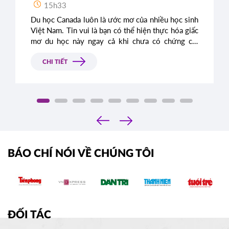
15h33
Du học Canada luôn là ước mơ của nhiều học sinh
Việt Nam. Tin vui là bạn có thể hiện thực hóa giấc
mơ du học này ngay cả khi chưa có chứng chỉ
IELTS. Bài viết này sẽ cung cấp thông tin chi tiết
về các chương trình du học không yêu cầu IELTS
CHI TIẾT
và những lợi thế khi bạn sở hữu chứng chỉ này.
‹
›
BÁO CHÍ NÓI VỀ CHÚNG TÔI
ĐỐI TÁC