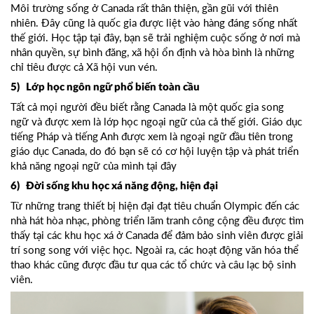
Môi trường sống ở Canada rất thân thiện, gần gũi với thiên
nhiên. Đây cũng là quốc gia được liệt vào hàng đáng sống nhất
thế giới. Học tập tại đây, bạn sẽ trải nghiệm cuộc sống ở nơi mà
nhân quyền, sự bình đăng, xã hội ổn định và hòa bình là những
chỉ tiêu được cả Xã hội vun vén.
5) Lớp học ngôn ngữ phổ biến toàn cầu
Tất cả mọi người đều biết rằng Canada là một quốc gia song
ngữ và được xem là lớp học ngoại ngữ của cả thế giới. Giáo dục
tiếng Pháp và tiếng Anh được xem là ngoại ngữ đầu tiên trong
giáo dục Canada, do đó bạn sẽ có cơ hội luyện tập và phát triển
khả năng ngoại ngữ của mình tại đây
6) Đời sống khu học xá năng động, hiện đại
Từ những trang thiết bị hiện đại đạt tiêu chuẩn Olympic đến các
nhà hát hòa nhạc, phòng triển lãm tranh công cộng đều được tìm
thấy tại các khu học xá ở Canada để đảm bảo sinh viên được giải
trí song song với việc học. Ngoài ra, các hoạt động văn hóa thể
thao khác cũng được đầu tư qua các tổ chức và câu lạc bộ sinh
viên.