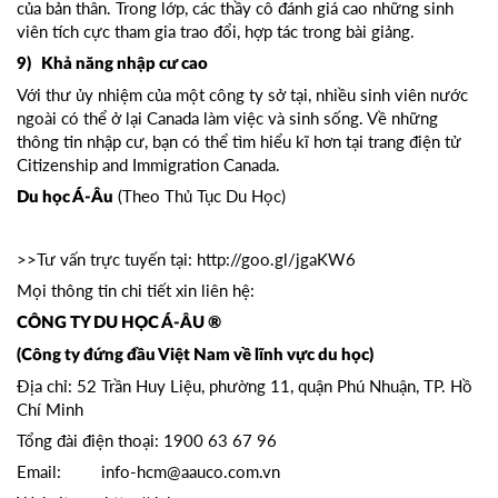
của bản thân. Trong lớp, các thầy cô đánh giá cao những sinh
viên tích cực tham gia trao đổi, hợp tác trong bài giảng.
9) Khả năng nhập cư cao
Với thư ủy nhiệm của một công ty sở tại, nhiều sinh viên nước
ngoài có thể ở lại Canada làm việc và sinh sống. Về những
thông tin nhập cư, bạn có thể tìm hiểu kĩ hơn tại trang điện tử
Citizenship and Immigration Canada.
(Theo Thủ Tục Du Học)
Du học Á-Âu
>>Tư vấn trực tuyến tại:
http://goo.gl/jgaKW6
Mọi thông tin chi tiết xin liên hệ:
CÔNG TY DU HỌC Á-ÂU ®
(Công ty đứng đầu Việt Nam về lĩnh vực du học)
Địa chỉ: 52 Trần Huy Liệu, phường 11, quận Phú Nhuận, TP. Hồ
Chí Minh
Tổng đài điện thoại: 1900 63 67 96
Email: info-hcm@aauco.com.vn