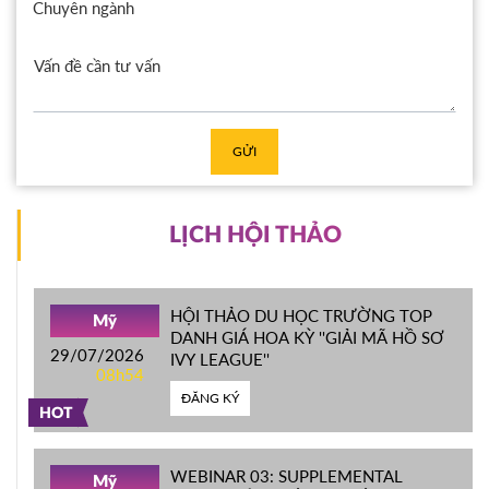
Chuyên ngành
GỬI
LỊCH HỘI THẢO
HỘI THẢO DU HỌC TRƯỜNG TOP
Mỹ
DANH GIÁ HOA KỲ ''GIẢI MÃ HỒ SƠ
29/07/2026
IVY LEAGUE''
08h54
ĐĂNG KÝ
HOT
WEBINAR 03: SUPPLEMENTAL
Mỹ