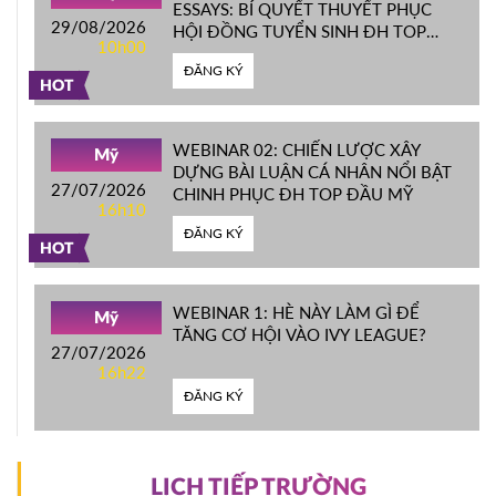
ESSAYS: BÍ QUYẾT THUYẾT PHỤC
29/08/2026
HỘI ĐỒNG TUYỂN SINH ĐH TOP
10h00
ĐẦU MỸ
ĐĂNG KÝ
HOT
WEBINAR 02: CHIẾN LƯỢC XÂY
Mỹ
DỰNG BÀI LUẬN CÁ NHÂN NỔI BẬT
27/07/2026
CHINH PHỤC ĐH TOP ĐẦU MỸ
16h10
ĐĂNG KÝ
HOT
WEBINAR 1: HÈ NÀY LÀM GÌ ĐỂ
Mỹ
TĂNG CƠ HỘI VÀO IVY LEAGUE?
27/07/2026
16h22
ĐĂNG KÝ
LỊCH TIẾP TRƯỜNG