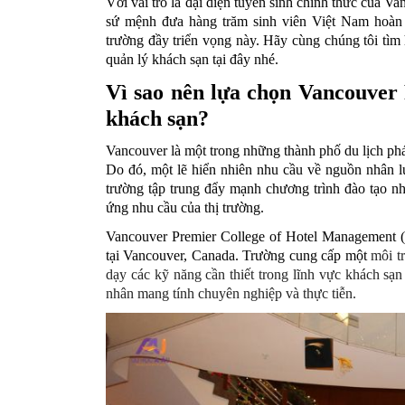
Với vai trò là đại diện tuyển sinh chính thức của 
sứ mệnh đưa hàng trăm sinh viên Việt Nam hoàn t
trường đầy triển vọng này. Hãy cùng chúng tôi tìm
quản lý khách sạn tại đây nhé.
Vì sao nên lựa chọn Vancouver 
khách sạn?
Vancouver là một trong những thành phố du lịch phát
Do đó, một lẽ hiển nhiên nhu cầu về nguồn nhân lự
trường tập trung đẩy mạnh chương trình đào tạo nh
ứng nhu cầu của thị trường. 
Vancouver Premier College 
of Hotel Management (
tại Vancouver, Canada. Trường cung cấp một 
môi t
dạy các kỹ năng cần thiết trong lĩnh vực khách sạn
nhân mang tính chuyên nghiệp và thực tiễn.