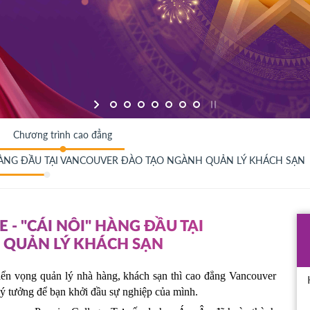
Chương trình cao đẳng
 HÀNG ĐẦU TẠI VANCOUVER ĐÀO TẠO NGÀNH QUẢN LÝ KHÁCH SẠN
- "CÁI NÔI" HÀNG ĐẦU TẠI
 QUẢN LÝ KHÁCH SẠN
ển vọng quản lý nhà hàng, khách sạn thì cao đẳng Vancouver 
lý tưởng để bạn khởi đầu sự nghiệp của mình.