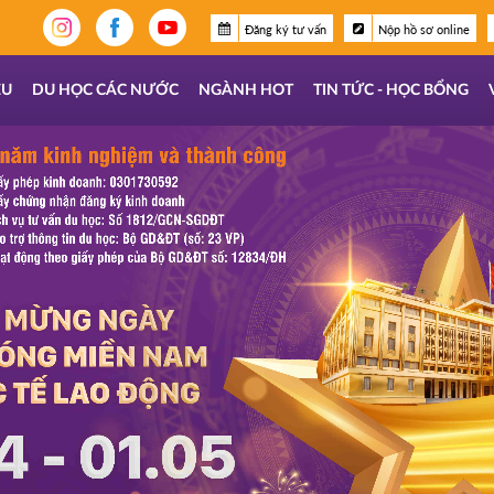
Đăng ký tư vấn
Nộp hồ sơ online
ỆU
DU HỌC CÁC NƯỚC
NGÀNH HOT
TIN TỨC - HỌC BỔNG