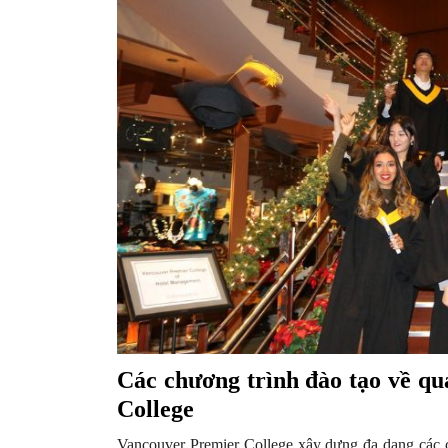
Các chương trình đào tạo về quả
College
Vancouver Premier College xây dựng đa dạng các c