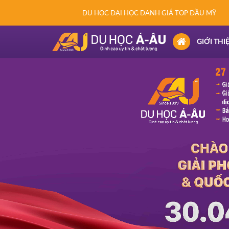
DU HỌC ĐẠI HỌC DANH GIÁ TOP ĐẦU MỸ
(CURRENT)
GIỚI THI