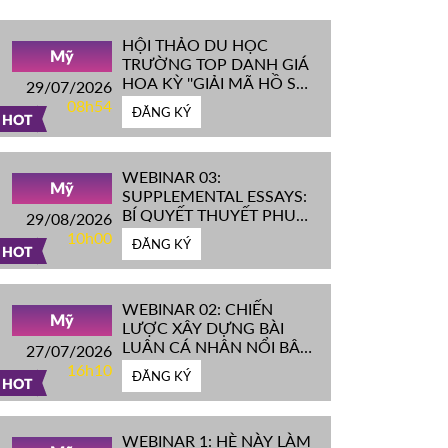
HỘI THẢO DU HỌC
Mỹ
TRƯỜNG TOP DANH GIÁ
HOA KỲ ''GIẢI MÃ HỒ SƠ
29/07/2026
IVY LEAGUE''
08h54
ĐĂNG KÝ
HOT
WEBINAR 03:
Mỹ
SUPPLEMENTAL ESSAYS:
BÍ QUYẾT THUYẾT PHỤC
29/08/2026
HỘI ĐỒNG TUYỂN SINH
10h00
ĐĂNG KÝ
ĐH TOP ĐẦU MỸ
HOT
WEBINAR 02: CHIẾN
Mỹ
LƯỢC XÂY DỰNG BÀI
LUẬN CÁ NHÂN NỔI BẬT
27/07/2026
CHINH PHỤC ĐH TOP
16h10
ĐĂNG KÝ
ĐẦU MỸ
HOT
WEBINAR 1: HÈ NÀY LÀM