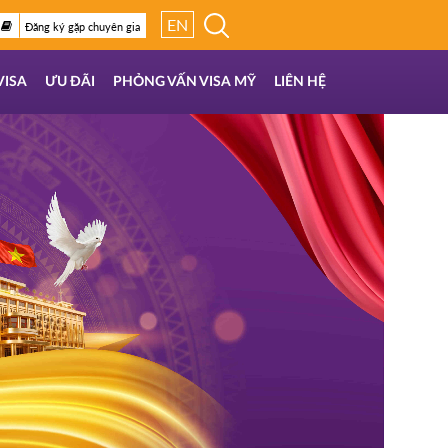
EN
Đăng ký gặp chuyên gia
VISA
ƯU ĐÃI
PHỎNG VẤN VISA MỸ
LIÊN HỆ