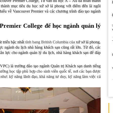
Vancouver Premier College, Tư vấn du học Á – Âu đã hoàn thành 
hành mục tiêu du học xứ sở lá phong với điểm đến là ngôi 
 hiểu về Vancouver Premier và các chương trình đào tạo ngành 
Premier College để học ngành quản lý 
 triển bậc nhất 
tỉnh bang British Columbia của
 xứ sở lá phong. 
c ngành du lịch nhà hàng khách sạn cũng rất lớn. Từ đó, các 
ân lực cho ngành quản lý du lịch, nhà hàng khách sạn để đáp 
VPC) là trường đào tạo ngành Quản trị Khách sạn danh tiếng 
rường học tập phù hợp cho sinh viên quốc tế, nơi các bạn được 
 như: kỹ năng lãnh đạo, khả năng tư duy, kỹ năng làm việc cá 