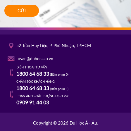
GỬI
52 Trần Huy Liệu, P. Phú Nhuận, TP.HCM
tuvan@duhocaau.vn
ĐIỆN THOẠI TƯ VẤN
1800 64 68 33
(Bấm phím 0)
CHĂM SÓC KHÁCH HÀNG
1800 64 68 33
(Bấm phím 1)
PHẢN ÁNH CHẤT LƯỢNG DỊCH VỤ:
0909 91 44 03
Copyright © 2026 Du Học Á - Âu.