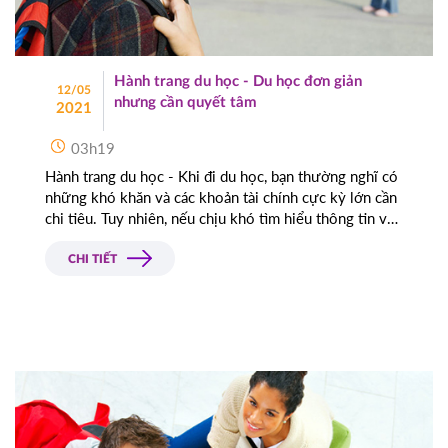
Hành trang du học - Du học đơn giản
12/05
nhưng cần quyết tâm
2021
03h19
Hành trang du học - Khi đi du học, bạn thường nghĩ có
những khó khăn và các khoản tài chính cực kỳ lớn cần
chi tiêu. Tuy nhiên, nếu chịu khó tìm hiểu thông tin và
lưu ý những một số bí quyết dưới đây sẽ giúp bạn đạt
được ước mơ du học tại các trường đại học danh tiếng
CHI TIẾT
mà không cần lo đến vấn đề tài chính.