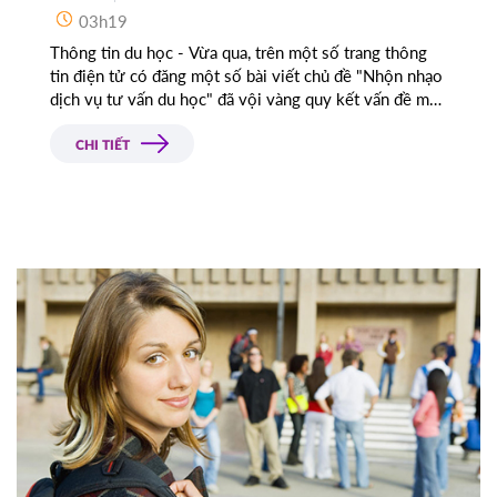
03h19
Thông tin du học - Vừa qua, trên một số trang thông
tin điện tử có đăng một số bài viết chủ đề "Nhộn nhạo
dịch vụ tư vấn du học" đã vội vàng quy kết vấn đề một
cách thiếu hiểu biết tạo điều kiện cho một số công ty
dịch vụ du học dỏm lấy cái cớ ngụy biện cho cách kinh
CHI TIẾT
doanh kém chất lượng của mình.