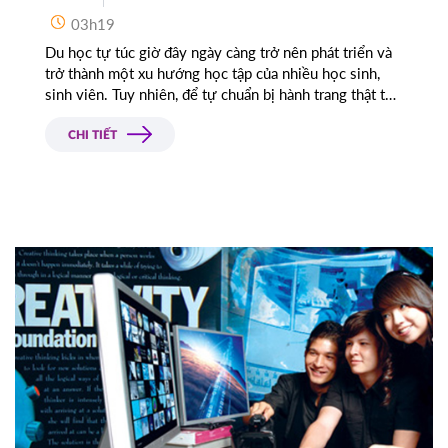
03h19
Du học tự túc giờ đây ngày càng trở nên phát triển và
trở thành một xu hướng học tập của nhiều học sinh,
sinh viên. Tuy nhiên, để tự chuẩn bị hành trang thật tốt
cho việc đi du học bạn cần nắm rõ những vấn đề pháp
lý, thủ tục quan trọng.
CHI TIẾT