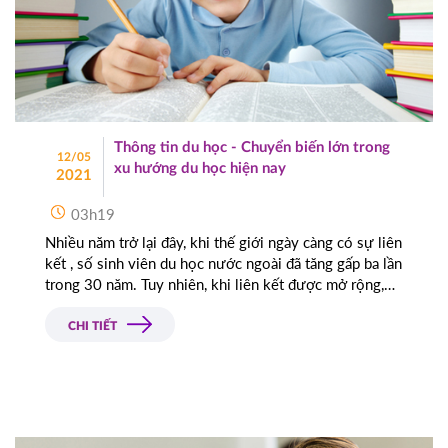
Thông tin du học - Chuyển biến lớn trong
12/05
xu hướng du học hiện nay
2021
03h19
Nhiều năm trở lại đây, khi thế giới ngày càng có sự liên
kết , số sinh viên du học nước ngoài đã tăng gấp ba lần
trong 30 năm. Tuy nhiên, khi liên kết được mở rộng,
người đi du học có nhiều sự lựa chọn hơn, xu hướng
du học cũng theo đó mà chuyển dịch.
CHI TIẾT