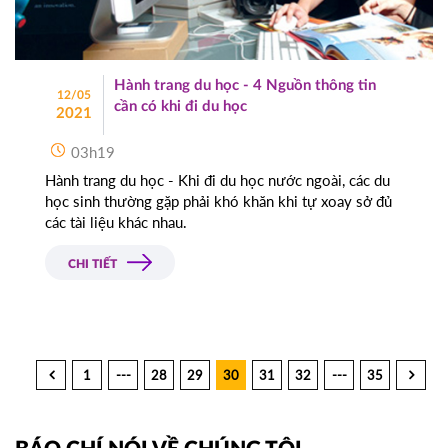
Hành trang du học - 4 Nguồn thông tin
12/05
cần có khi đi du học
2021
03h19
Hành trang du học - Khi đi du học nước ngoài, các du
học sinh thường gặp phải khó khăn khi tự xoay sở đủ
các tài liệu khác nhau.
CHI TIẾT
1
---
28
29
30
31
32
---
35