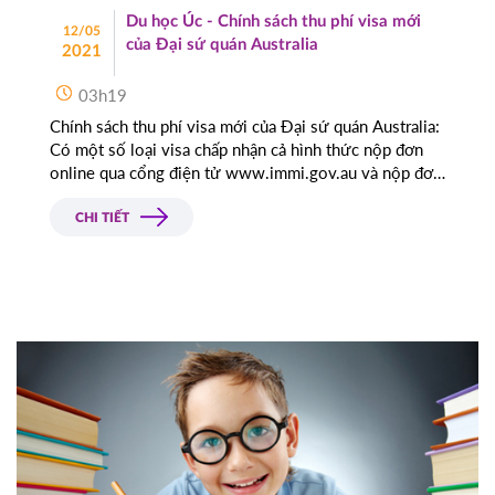
Du học Úc - Chính sách thu phí visa mới
12/05
của Đại sứ quán Australia
2021
03h19
Chính sách thu phí visa mới của Đại sứ quán Australia:
Có một số loại visa chấp nhận cả hình thức nộp đơn
online qua cổng điện tử www.immi.gov.au và nộp đơn
giấy như fax, email hay nộp thông qua một bên cung
cấp dịch vụ chuyển phát...
CHI TIẾT