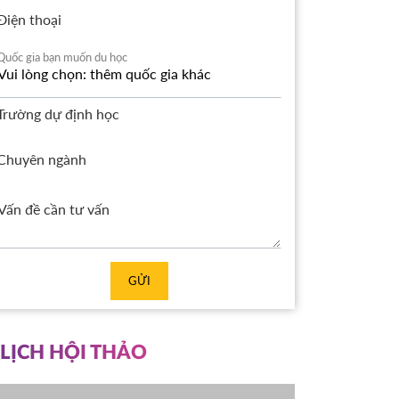
Điện thoại
Quốc gia bạn muốn du học
Trường dự định học
Chuyên ngành
GỬI
LỊCH HỘI THẢO