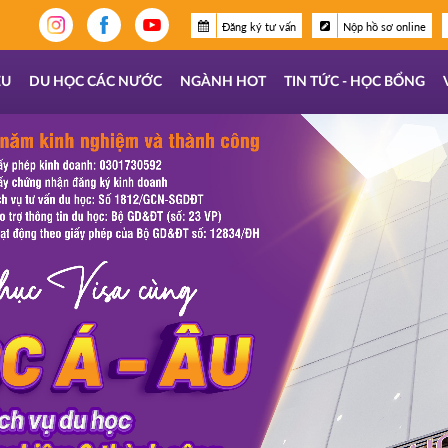
Đăng ký tư vấn
Nộp hồ sơ online
ỆU
DU HỌC CÁC NƯỚC
NGÀNH HOT
TIN TỨC - HỌC BỔNG