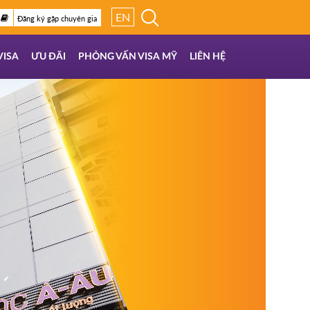
EN
Đăng ký gặp chuyên gia
VISA
ƯU ĐÃI
PHỎNG VẤN VISA MỸ
LIÊN HỆ