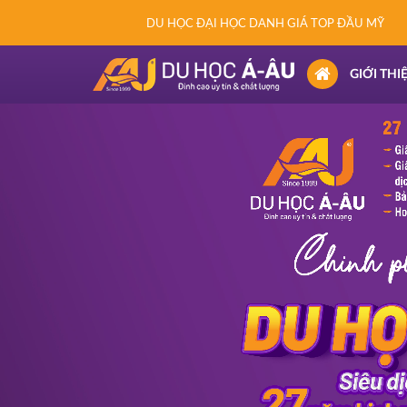
DU HỌC ĐẠI HỌC DANH GIÁ TOP ĐẦU MỸ
(CURRENT)
GIỚI THI