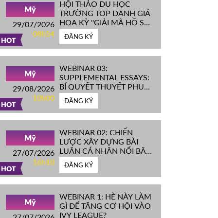
HỘI THẢO DU HỌC
Mỹ
TRƯỜNG TOP DANH GIÁ
HOA KỲ ''GIẢI MÃ HỒ SƠ
29/07/2026
IVY LEAGUE''
08h54
ĐĂNG KÝ
HOT
WEBINAR 03:
Mỹ
SUPPLEMENTAL ESSAYS:
BÍ QUYẾT THUYẾT PHỤC
29/08/2026
HỘI ĐỒNG TUYỂN SINH
10h00
ĐĂNG KÝ
ĐH TOP ĐẦU MỸ
HOT
WEBINAR 02: CHIẾN
Mỹ
LƯỢC XÂY DỰNG BÀI
LUẬN CÁ NHÂN NỔI BẬT
27/07/2026
CHINH PHỤC ĐH TOP
16h10
ĐĂNG KÝ
ĐẦU MỸ
HOT
WEBINAR 1: HÈ NÀY LÀM
Mỹ
GÌ ĐỂ TĂNG CƠ HỘI VÀO
IVY LEAGUE?
27/07/2026