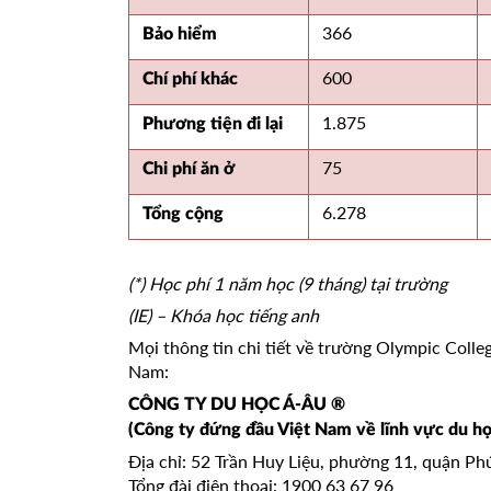
366
Bảo hiểm
600
Chí phí khác
1.875
Phương tiện đi lại
75
Chi phí ăn ở
6.278
Tổng cộng
(*) Học phí 1 năm học (9 tháng) tại trường
(IE) – Khóa học tiếng anh
Mọi thông tin chi tiết về trường Olympic College
Nam:
CÔNG TY DU HỌC Á-ÂU ®
(Công ty đứng đầu Việt Nam về lĩnh vực du họ
Địa chỉ: 52 Trần Huy Liệu, phường 11, quận P
Tổng đài điện thoại: 1900 63 67 96