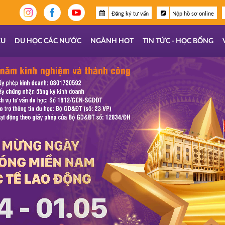
Đăng ký tư vấn
Nộp hồ sơ online
ỆU
DU HỌC CÁC NƯỚC
NGÀNH HOT
TIN TỨC - HỌC BỔNG