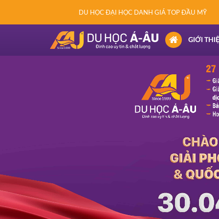
DU HỌC ĐẠI HỌC DANH GIÁ TOP ĐẦU MỸ
(CURRENT)
GIỚI THI