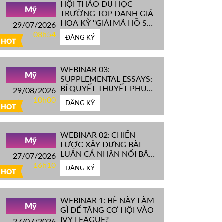
HỘI THẢO DU HỌC
Mỹ
TRƯỜNG TOP DANH GIÁ
HOA KỲ ''GIẢI MÃ HỒ SƠ
29/07/2026
IVY LEAGUE''
08h54
ĐĂNG KÝ
HOT
WEBINAR 03:
Mỹ
SUPPLEMENTAL ESSAYS:
BÍ QUYẾT THUYẾT PHỤC
29/08/2026
HỘI ĐỒNG TUYỂN SINH
10h00
ĐĂNG KÝ
ĐH TOP ĐẦU MỸ
HOT
WEBINAR 02: CHIẾN
Mỹ
LƯỢC XÂY DỰNG BÀI
LUẬN CÁ NHÂN NỔI BẬT
27/07/2026
CHINH PHỤC ĐH TOP
16h10
ĐĂNG KÝ
ĐẦU MỸ
HOT
WEBINAR 1: HÈ NÀY LÀM
Mỹ
GÌ ĐỂ TĂNG CƠ HỘI VÀO
IVY LEAGUE?
27/07/2026