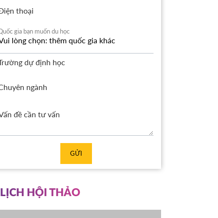
Điện thoại
Quốc gia bạn muốn du học
Trường dự định học
Chuyên ngành
GỬI
LỊCH HỘI THẢO