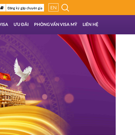
EN
Đăng ký gặp chuyên gia
VISA
ƯU ĐÃI
PHỎNG VẤN VISA MỸ
LIÊN HỆ