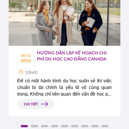
HƯỚNG DẪN LẬP KẾ HOẠCH CHI
30/12
PHÍ DU HỌC CAO ĐẲNG CANADA
2024
10h40
Để có một hành trình du học suôn sẻ thì việc 
chuẩn bị tài chính là yếu tố vô cùng quan 
trọng. Không chỉ liên quan đến vấn đề học phí 
mà sinh hoạt phí tại nước bạn cũng là một 
CHI TIẾT
phần trong bảng dự trù chi phí du học mà các 
bậc phụ huynh và các em cần quan tâm khi 
lên có ý định du học bất kỳ quốc gia nào. Do 
đó, hãy cùng Du Học Á – Âu lên kế hoạch chi 