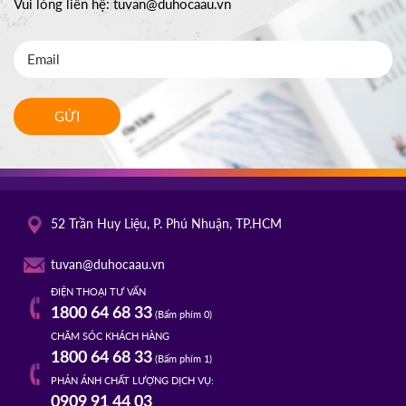
Vui lòng liên hệ:
tuvan@duhocaau.vn
GỬI
52 Trần Huy Liệu, P. Phú Nhuận, TP.HCM
tuvan@duhocaau.vn
ĐIỆN THOẠI TƯ VẤN
1800 64 68 33
(Bấm phím 0)
CHĂM SÓC KHÁCH HÀNG
1800 64 68 33
(Bấm phím 1)
PHẢN ÁNH CHẤT LƯỢNG DỊCH VỤ:
0909 91 44 03