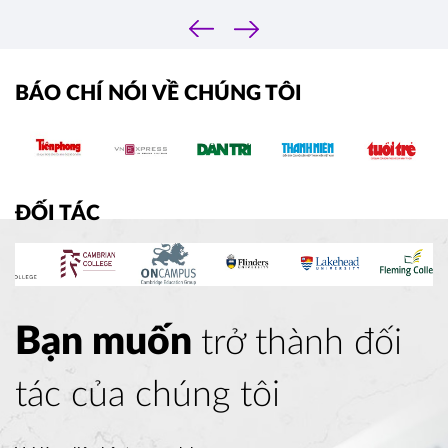
phí du học cao đẳng Canada - lựa chọn du 
‹
›
học đang được các em học sinh Việt Nam 
quan tâm nhất hiện nay.
BÁO CHÍ NÓI VỀ CHÚNG TÔI
ĐỐI TÁC
Bạn muốn
trở thành đối
tác của chúng tôi