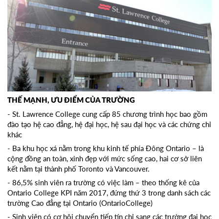
THẾ MẠNH, ƯU ĐIỂM CỦA TRƯỜNG
- St. Lawrence College cung cấp 85 chương trình học bao gồm
đào tạo hệ cao đẳng, hệ đại học, hệ sau đại học và các chứng chỉ
khác
- Ba khu học xá nằm trong khu kinh tế phía Đông Ontario – là
cộng đồng an toàn, xinh đẹp với mức sống cao, hai cơ sở liên
kết nằm tại thành phố Toronto và Vancouver.
- 86,5% sinh viên ra trường có việc làm – theo thống kê của
Ontario College KPI năm 2017, đứng thứ 3 trong danh sách các
trường Cao đẳng tại Ontario (OntarioCollege)
- Sinh viên có cơ hội chuyển tiếp tín chỉ sang các trường đại học