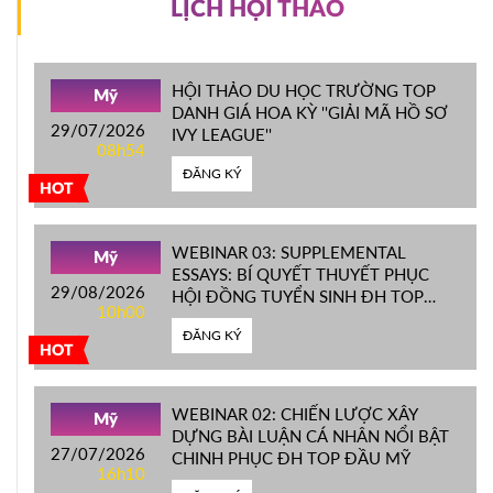
LỊCH HỘI THẢO
HỘI THẢO DU HỌC TRƯỜNG TOP
Mỹ
DANH GIÁ HOA KỲ ''GIẢI MÃ HỒ SƠ
29/07/2026
IVY LEAGUE''
08h54
ĐĂNG KÝ
HOT
WEBINAR 03: SUPPLEMENTAL
Mỹ
ESSAYS: BÍ QUYẾT THUYẾT PHỤC
29/08/2026
HỘI ĐỒNG TUYỂN SINH ĐH TOP
10h00
ĐẦU MỸ
ĐĂNG KÝ
HOT
WEBINAR 02: CHIẾN LƯỢC XÂY
Mỹ
DỰNG BÀI LUẬN CÁ NHÂN NỔI BẬT
27/07/2026
CHINH PHỤC ĐH TOP ĐẦU MỸ
16h10