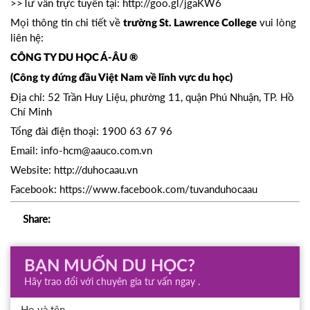
>>Tư vấn trực tuyến tại:
http://goo.gl/jgaKW6
Mọi thông tin chi tiết về
vui lòng
trường St. Lawrence College
liên hệ:
CÔNG TY DU HỌC Á-ÂU ®
(Công ty đứng đầu Việt Nam về lĩnh vực du học)
Địa chỉ: 52 Trần Huy Liệu, phường 11, quận Phú Nhuận, TP. Hồ
Chí Minh
Tổng đài điện thoại: 1900 63 67 96
Email: info-hcm@aauco.com.vn
Website: http://duhocaau.vn
Facebook: https://www.facebook.com/tuvanduhocaau
Share:
BẠN MUỐN DU HỌC?
Hãy trao đổi với chuyên gia tư vấn ngay .
Họ và tên