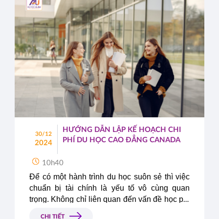
HƯỚNG DẪN LẬP KẾ HOẠCH CHI
30/12
PHÍ DU HỌC CAO ĐẲNG CANADA
2024
10h40
Để có một hành trình du học suôn sẻ thì việc 
chuẩn bị tài chính là yếu tố vô cùng quan 
trọng. Không chỉ liên quan đến vấn đề học phí 
mà sinh hoạt phí tại nước bạn cũng là một 
CHI TIẾT