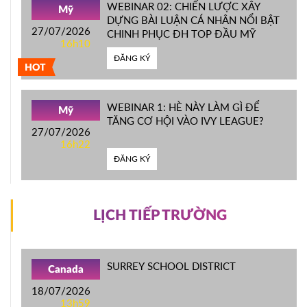
WEBINAR 02: CHIẾN LƯỢC XÂY
Mỹ
DỰNG BÀI LUẬN CÁ NHÂN NỔI BẬT
27/07/2026
CHINH PHỤC ĐH TOP ĐẦU MỸ
16h10
ĐĂNG KÝ
HOT
WEBINAR 1: HÈ NÀY LÀM GÌ ĐỂ
Mỹ
TĂNG CƠ HỘI VÀO IVY LEAGUE?
27/07/2026
16h22
ĐĂNG KÝ
LỊCH TIẾP TRƯỜNG
SURREY SCHOOL DISTRICT
Canada
18/07/2026
13h59