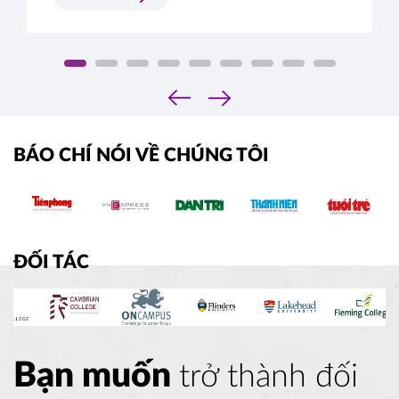
phần trong bảng dự trù chi phí du học mà các 
bậc phụ huynh và các em cần quan tâm khi 
lên có ý định du học bất kỳ quốc gia nào. Do 
đó, hãy cùng Du Học Á – Âu lên kế hoạch chi 
phí du học cao đẳng Canada - lựa chọn du 
‹
›
học đang được các em học sinh Việt Nam 
quan tâm nhất hiện nay.
BÁO CHÍ NÓI VỀ CHÚNG TÔI
ĐỐI TÁC
Bạn muốn
trở thành đối