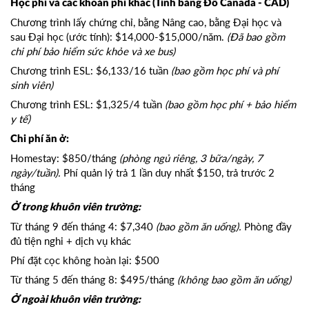
Học phí và các khoản phí khác (Tính bằng Đô Canada - CAD)
Chương trình lấy chứng chỉ, bằng Nâng cao, bằng Đại học và
sau Đại học (ước tính): $14,000-$15,000/năm.
(Đã bao gồm
chi phí bảo hiểm sức khỏe và xe bus)
Chương trình ESL: $6,133/16 tuần
(bao gồm học phí và phí
sinh viên)
Chương trình ESL: $1,325/4 tuần
(bao gồm học phí + bảo hiểm
y tế)
Chi phí ăn ở:
Homestay: $850/tháng
(phòng ngủ riêng, 3 bữa/ngày, 7
ngày/tuần).
Phí quản lý trả 1 lần duy nhất $150, trả trước 2
tháng
Ở trong khuôn viên trường:
Từ tháng 9 đến tháng 4: $7,340
(bao gồm ăn uống).
Phòng đầy
đủ tiện nghi + dịch vụ khác
Phí đặt cọc không hoàn lại: $500
Từ tháng 5 đến tháng 8: $495/tháng
(không bao gồm ăn uống)
Ở ngoài khuôn viên trường: