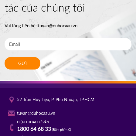
tác của chúng tôi
Vui lòng liên hệ:
tuvan@duhocaau.vn
GỬI
52 Trần Huy Liệu, P. Phú Nhuận, TP.HCM
tuvan@duhocaau.vn
ĐIỆN THOẠI TƯ VẤN
1800 64 68 33
(Bấm phím 0)