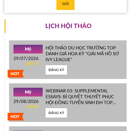
GỬI
LỊCH HỘI THẢO
HỘI THẢO DU HỌC TRƯỜNG TOP
Mỹ
DANH GIÁ HOA KỲ ''GIẢI MÃ HỒ SƠ
29/07/2026
IVY LEAGUE''
08h54
ĐĂNG KÝ
HOT
WEBINAR 03: SUPPLEMENTAL
Mỹ
ESSAYS: BÍ QUYẾT THUYẾT PHỤC
29/08/2026
HỘI ĐỒNG TUYỂN SINH ĐH TOP
10h00
ĐẦU MỸ
ĐĂNG KÝ
HOT