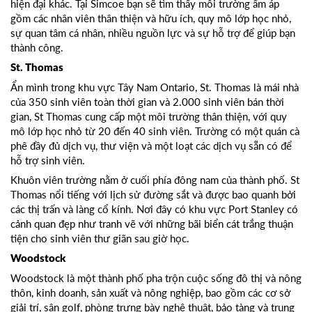
hiện đại khác. Tại Simcoe bạn sẽ tìm thấy môi trường ấm áp
gồm các nhân viên thân thiện và hữu ích, quy mô lớp học nhỏ,
sự quan tâm cá nhân, nhiều nguồn lực và sự hỗ trợ để giúp bạn
thành công.
St. Thomas
Ẩn mình trong khu vực Tây Nam Ontario, St. Thomas là mái nhà
của 350 sinh viên toàn thời gian và 2.000 sinh viên bán thời
gian, St Thomas cung cấp một môi trường thân thiện, với quy
mô lớp học nhỏ từ 20 đến 40 sinh viên. Trường có một quán cà
phê đầy đủ dịch vụ, thư viện và một loạt các dịch vụ sẵn có để
hỗ trợ sinh viên.
Khuôn viên trường nằm ở cuối phía đông nam của thành phố. St
Thomas nổi tiếng với lịch sử đường sắt và được bao quanh bởi
các thị trấn và làng cổ kính. Nơi đây có khu vực Port Stanley có
cảnh quan đẹp như tranh vẽ với những bãi biển cát trắng thuận
tiện cho sinh viên thư giãn sau giờ học.
Woodstock
Woodstock là một thành phố pha trộn cuộc sống đô thị và nông
thôn, kinh doanh, sản xuất và nông nghiệp, bao gồm các cơ sở
giải trí, sân golf, phòng trưng bày nghệ thuật, bảo tàng và trung