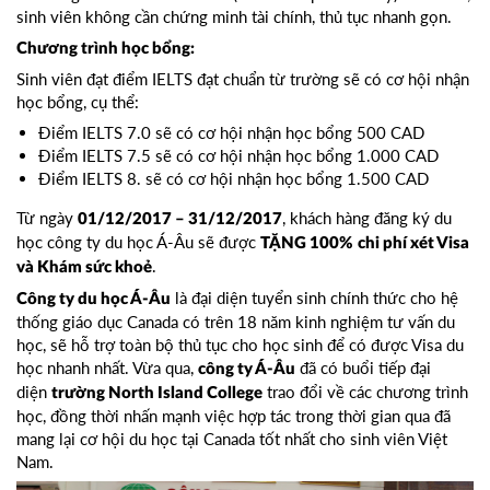
sinh viên không cần chứng minh tài chính, thủ tục nhanh gọn.
Chương trình học bổng:
Sinh viên đạt điểm IELTS đạt chuẩn từ trường sẽ có cơ hội nhận
học bổng, cụ thể:
Điểm IELTS 7.0 sẽ có cơ hội nhận học bổng 500 CAD
Điểm IELTS 7.5 sẽ có cơ hội nhận học bổng 1.000 CAD
Điểm IELTS 8. sẽ có cơ hội nhận học bổng 1.500 CAD
Từ ngày
, khách hàng đăng ký du
01/12/2017 – 31/12/2017
học công ty du học Á-Âu sẽ được
TẶNG 100%
chi phí xét Visa
.
và Khám sức khoẻ
là đại diện tuyển sinh chính thức cho hệ
Công ty du học Á-Âu
thống giáo dục Canada có trên 18 năm kinh nghiệm tư vấn du
học, sẽ hỗ trợ toàn bộ thủ tục cho học sinh để có được Visa du
học nhanh nhất. Vừa qua,
đã có buổi tiếp đại
công ty Á-Âu
diện
trao đổi về các chương trình
trường North Island College
học, đồng thời nhấn mạnh việc hợp tác trong thời gian qua đã
mang lại cơ hội du học tại Canada tốt nhất cho sinh viên Việt
Nam.