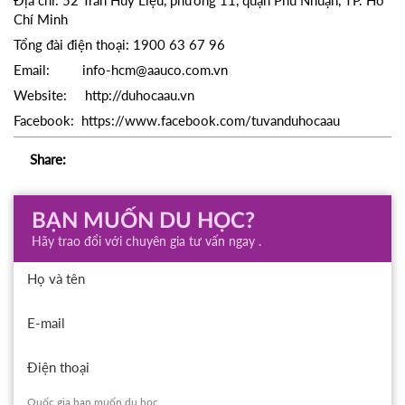
Địa chỉ: 52 Trần Huy Liệu, phường 11, quận Phú Nhuận, TP. Hồ
Chí Minh
Tổng đài điện thoại: 1900 63 67 96
Email: info-hcm@aauco.com.vn
Website: http://duhocaau.vn
Facebook: https://www.facebook.com/tuvanduhocaau
Share:
BẠN MUỐN DU HỌC?
Hãy trao đổi với chuyên gia tư vấn ngay .
Họ và tên
E-mail
Điện thoại
Quốc gia bạn muốn du học