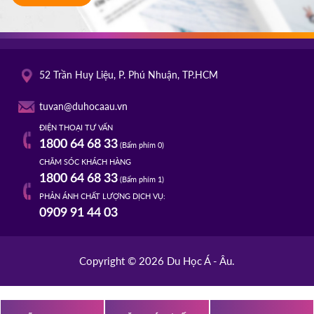
52 Trần Huy Liệu, P. Phú Nhuận, TP.HCM
tuvan@duhocaau.vn
ĐIỆN THOẠI TƯ VẤN
1800 64 68 33
(Bấm phím 0)
CHĂM SÓC KHÁCH HÀNG
1800 64 68 33
(Bấm phím 1)
PHẢN ÁNH CHẤT LƯỢNG DỊCH VỤ:
0909 91 44 03
Copyright © 2026 Du Học Á - Âu.