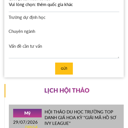
Trường dự định học
Chuyên ngành
GỬI
LỊCH HỘI THẢO
HỘI THẢO DU HỌC TRƯỜNG TOP
Mỹ
DANH GIÁ HOA KỲ ''GIẢI MÃ HỒ SƠ
29/07/2026
IVY LEAGUE''
08h54