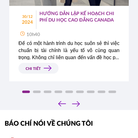
HƯỚNG DẪN LẬP KẾ HOẠCH CHI
30/12
PHÍ DU HỌC CAO ĐẲNG CANADA
2024
10h40
Để có một hành trình du học suôn sẻ thì việc 
chuẩn bị tài chính là yếu tố vô cùng quan 
trọng. Không chỉ liên quan đến vấn đề học phí 
mà sinh hoạt phí tại nước bạn cũng là một 
CHI TIẾT
phần trong bảng dự trù chi phí du học mà các 
bậc phụ huynh và các em cần quan tâm khi 
lên có ý định du học bất kỳ quốc gia nào. Do 
đó, hãy cùng Du Học Á – Âu lên kế hoạch chi 
phí du học cao đẳng Canada - lựa chọn du 
‹
›
học đang được các em học sinh Việt Nam 
quan tâm nhất hiện nay.
BÁO CHÍ NÓI VỀ CHÚNG TÔI