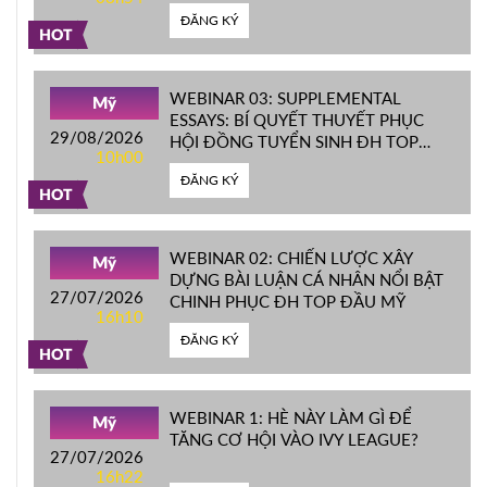
ĐĂNG KÝ
HOT
WEBINAR 03: SUPPLEMENTAL
Mỹ
ESSAYS: BÍ QUYẾT THUYẾT PHỤC
29/08/2026
HỘI ĐỒNG TUYỂN SINH ĐH TOP
10h00
ĐẦU MỸ
ĐĂNG KÝ
HOT
WEBINAR 02: CHIẾN LƯỢC XÂY
Mỹ
DỰNG BÀI LUẬN CÁ NHÂN NỔI BẬT
27/07/2026
CHINH PHỤC ĐH TOP ĐẦU MỸ
16h10
ĐĂNG KÝ
HOT
WEBINAR 1: HÈ NÀY LÀM GÌ ĐỂ
Mỹ
TĂNG CƠ HỘI VÀO IVY LEAGUE?
27/07/2026
16h22