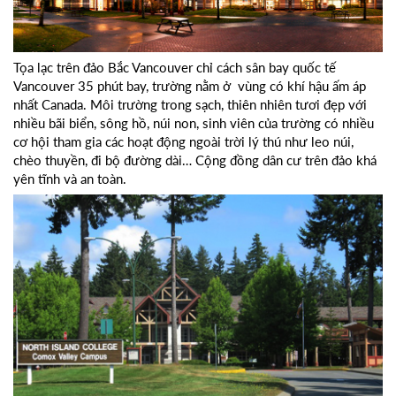
Tọa lạc trên đảo Bắc Vancouver chỉ cách sân bay quốc tế
Vancouver 35 phút bay, trường nằm ở vùng có khí hậu ấm áp
nhất Canada. Môi trường trong sạch, thiên nhiên tươi đẹp với
nhiều bãi biển, sông hồ, núi non, sinh viên của trường có nhiều
cơ hội tham gia các hoạt động ngoài trời lý thú như leo núi,
chèo thuyền, đi bộ đường dài… Cộng đồng dân cư trên đảo khá
yên tĩnh và an toàn.