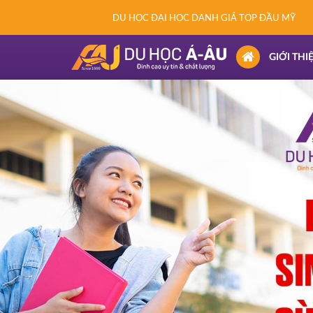
DU HỌC ĐẠI HỌC DANH GIÁ TOP ĐẦU MỸ
(CURRENT)
GIỚI THI