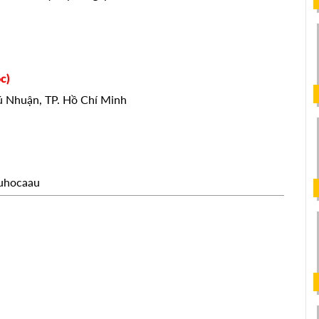
c)
hú Nhuận, TP. Hồ Chí Minh
uhocaau