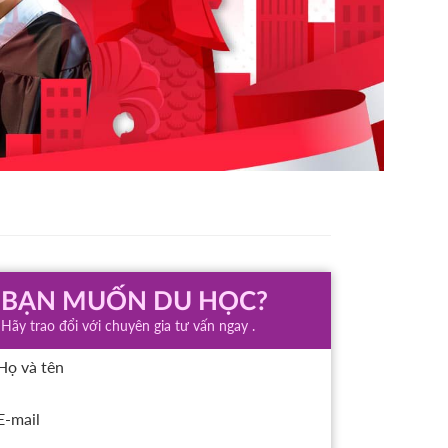
BẠN MUỐN DU HỌC?
Hãy trao đổi với chuyên gia tư vấn ngay .
Họ và tên
E-mail