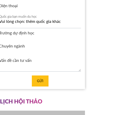
Điện thoại
Quốc gia bạn muốn du học
Trường dự định học
Chuyên ngành
GỬI
LỊCH HỘI THẢO