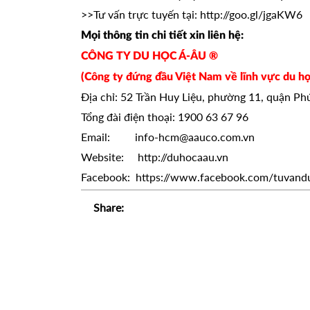
>>Tư vấn trực tuyến tại:
http://goo.gl/jgaKW6
Mọi thông tin chi tiết xin liên hệ:
CÔNG TY DU HỌC Á-ÂU ®
(Công ty đứng đầu Việt Nam về lĩnh vực du họ
Địa chỉ: 52 Trần Huy Liệu, phường 11, quận P
Tổng đài điện thoại: 1900 63 67 96
Email: info-hcm@aauco.com.vn
Website: http://duhocaau.vn
Facebook: https://www.facebook.com/tuvand
Share: