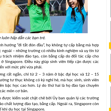
 luôn hấp dẫn các bạn trẻ.
nh hướng “đi tắt đón đầu”, họ không tự cấp bằng mà hợp
ớc ngoài – những trường có nhiều kinh nghiệm và uy tín từ
u trách nhiệm đào tạo, còn bằng cấp do đối tác cấp cho
 ở Singapore. Điều này giúp sinh viên tiếp cận được các
iển với mức phí vừa phải.
ng rất ngắn, chỉ từ 2 – 3 năm ở bậc đại học và 12 – 15
rường tư thục không có kỳ nghỉ hè, mà học sinh, sinh viên
lên bậc học cao hơn. Lý do thứ hai là họ đào tạo chuyên
 các môn cơ bản.
n được kiểm soát chặt chẽ bởi Ủy ban quản lý các trường
o chất lượng đào tạo, bằng cấp. Ngoài ra, Singapore còn
ế khi du học tại Singapore.