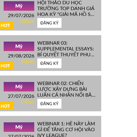
HỘI THẢO DU HỌC
Mỹ
TRƯỜNG TOP DANH GIÁ
HOA KỲ ''GIẢI MÃ HỒ SƠ
29/07/2026
IVY LEAGUE''
08h54
ĐĂNG KÝ
HOT
WEBINAR 03:
Mỹ
SUPPLEMENTAL ESSAYS:
BÍ QUYẾT THUYẾT PHỤC
29/08/2026
HỘI ĐỒNG TUYỂN SINH
10h00
ĐĂNG KÝ
ĐH TOP ĐẦU MỸ
HOT
WEBINAR 02: CHIẾN
Mỹ
LƯỢC XÂY DỰNG BÀI
LUẬN CÁ NHÂN NỔI BẬT
27/07/2026
CHINH PHỤC ĐH TOP
16h10
ĐĂNG KÝ
ĐẦU MỸ
HOT
WEBINAR 1: HÈ NÀY LÀM
Mỹ
GÌ ĐỂ TĂNG CƠ HỘI VÀO
IVY LEAGUE?
27/07/2026