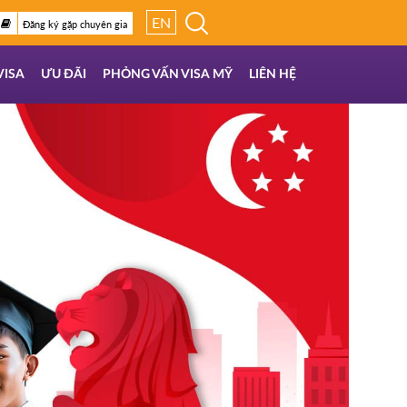
EN
Đăng ký gặp chuyên gia
VISA
ƯU ĐÃI
PHỎNG VẤN VISA MỸ
LIÊN HỆ