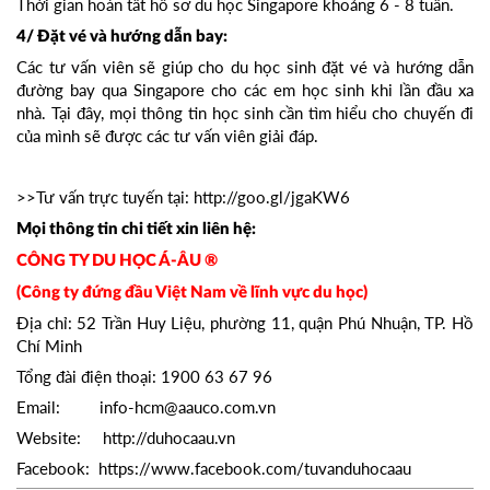
Thời gian hoàn tất hồ sơ du học Singapore khoảng 6 - 8 tuần.
4/ Đặt vé và hướng dẫn bay:
Các tư vấn viên sẽ giúp cho du học sinh đặt vé và hướng dẫn
đường bay qua Singapore cho các em học sinh khi lần đầu xa
nhà. Tại đây, mọi thông tin học sinh cần tìm hiểu cho chuyến đi
của mình sẽ được các tư vấn viên giải đáp.
>>Tư vấn trực tuyến tại:
http://goo.gl/jgaKW6
Mọi thông tin chi tiết xin liên hệ:
CÔNG TY DU HỌC Á-ÂU ®
(Công ty đứng đầu Việt Nam về lĩnh vực du học)
Địa chỉ: 52 Trần Huy Liệu, phường 11, quận Phú Nhuận, TP. Hồ
Chí Minh
Tổng đài điện thoại: 1900 63 67 96
Email: info-hcm@aauco.com.vn
Website: http://duhocaau.vn
Facebook: https://www.facebook.com/tuvanduhocaau