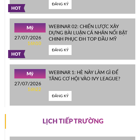
ĐĂNG KÝ
HOT
WEBINAR 02: CHIẾN LƯỢC XÂY
Mỹ
DỰNG BÀI LUẬN CÁ NHÂN NỔI BẬT
27/07/2026
CHINH PHỤC ĐH TOP ĐẦU MỸ
16h10
ĐĂNG KÝ
HOT
WEBINAR 1: HÈ NÀY LÀM GÌ ĐỂ
Mỹ
TĂNG CƠ HỘI VÀO IVY LEAGUE?
27/07/2026
16h22
ĐĂNG KÝ
LỊCH TIẾP TRƯỜNG