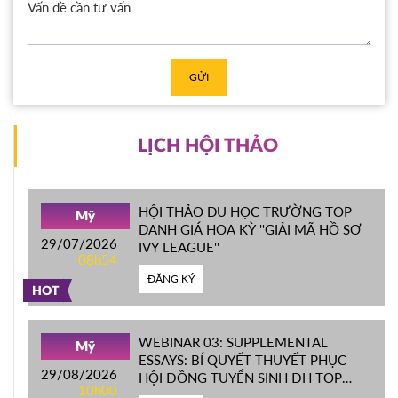
GỬI
LỊCH HỘI THẢO
HỘI THẢO DU HỌC TRƯỜNG TOP
Mỹ
DANH GIÁ HOA KỲ ''GIẢI MÃ HỒ SƠ
29/07/2026
IVY LEAGUE''
08h54
ĐĂNG KÝ
HOT
WEBINAR 03: SUPPLEMENTAL
Mỹ
ESSAYS: BÍ QUYẾT THUYẾT PHỤC
29/08/2026
HỘI ĐỒNG TUYỂN SINH ĐH TOP
10h00
ĐẦU MỸ