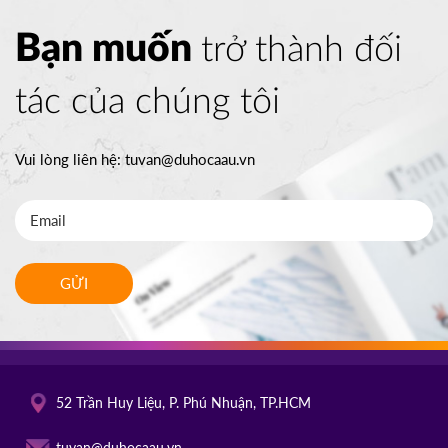
Bạn muốn
trở thành đối
tác của chúng tôi
Vui lòng liên hệ:
tuvan@duhocaau.vn
GỬI
52 Trần Huy Liệu, P. Phú Nhuận, TP.HCM
tuvan@duhocaau.vn