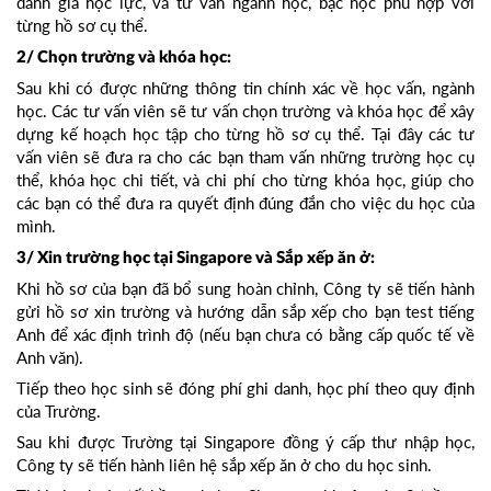
đánh giá học lực, và tư vấn ngành học, bậc học phù hợp với
từng hồ sơ cụ thể.
2/ Chọn trường và khóa học:
Sau khi có được những thông tin chính xác về học vấn, ngành
học. Các tư vấn viên sẽ tư vấn chọn trường và khóa học để xây
dựng kế hoạch học tập cho từng hồ sơ cụ thể. Tại đây các tư
vấn viên sẽ đưa ra cho các bạn tham vấn những trường học cụ
thể, khóa học chi tiết, và chi phí cho từng khóa học, giúp cho
các bạn có thể đưa ra quyết định đúng đắn cho việc du học của
mình.
3/ Xin trường học tại Singapore và Sắp xếp ăn ở:
Khi hồ sơ của bạn đã bổ sung hoàn chỉnh, Công ty sẽ tiến hành
gửi hồ sơ xin trường và hướng dẫn sắp xếp cho bạn test tiếng
Anh để xác định trình độ (nếu bạn chưa có bằng cấp quốc tế về
Anh văn).
Tiếp theo học sinh sẽ đóng phí ghi danh, học phí theo quy định
của Trường.
Sau khi được Trường tại Singapore đồng ý cấp thư nhập học,
Công ty sẽ tiến hành liên hệ sắp xếp ăn ở cho du học sinh.