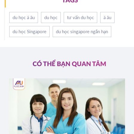
TAGS
du học á âu
du học
tư vấn du học
á âu
du học Singapore
du học singapore ngắn hạn
CÓ THỂ BẠN QUAN TÂM