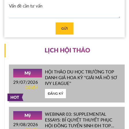
GỬI
LỊCH HỘI THẢO
HỘI THẢO DU HỌC TRƯỜNG TOP
Mỹ
DANH GIÁ HOA KỲ ''GIẢI MÃ HỒ SƠ
29/07/2026
IVY LEAGUE''
08h54
ĐĂNG KÝ
HOT
WEBINAR 03: SUPPLEMENTAL
Mỹ
ESSAYS: BÍ QUYẾT THUYẾT PHỤC
29/08/2026
HỘI ĐỒNG TUYỂN SINH ĐH TOP