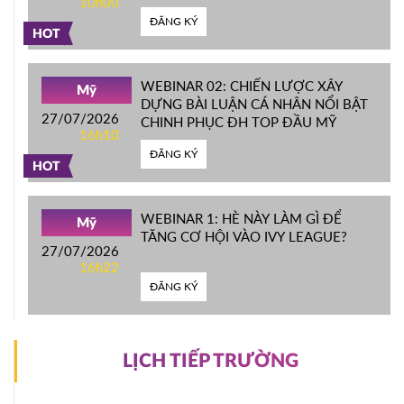
10h00
ĐẦU MỸ
ĐĂNG KÝ
HOT
WEBINAR 02: CHIẾN LƯỢC XÂY
Mỹ
DỰNG BÀI LUẬN CÁ NHÂN NỔI BẬT
27/07/2026
CHINH PHỤC ĐH TOP ĐẦU MỸ
16h10
ĐĂNG KÝ
HOT
WEBINAR 1: HÈ NÀY LÀM GÌ ĐỂ
Mỹ
TĂNG CƠ HỘI VÀO IVY LEAGUE?
27/07/2026
16h22
ĐĂNG KÝ
LỊCH TIẾP TRƯỜNG