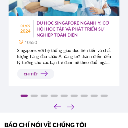
DU HỌC SINGAPORE NGÀNH Y: CƠ
01/09
HỘI HỌC TẬP VÀ PHÁT TRIỂN SỰ
2024
NGHIỆP TOÀN DIỆN
10h50
Singapore, với hệ thống giáo dục tiên tiến và chất
lượng hàng đầu châu Á, đang trở thành điểm đến
lý tưởng cho các bạn trẻ đam mê theo đuổi ngành
Y. Du học ngành Y tại Singapore không chỉ mang
lại kiến thức chuyên sâu mà còn mở ra những cơ
CHI TIẾT
hội nghề nghiệp rộng lớn trên toàn cầu. Trong bài
viết này, chúng ta sẽ tìm hiểu lý do tại sao
Singapore lại là lựa chọn hàng đầu cho sinh viên
quốc tế khi muốn theo học ngành Y.
‹
›
BÁO CHÍ NÓI VỀ CHÚNG TÔI