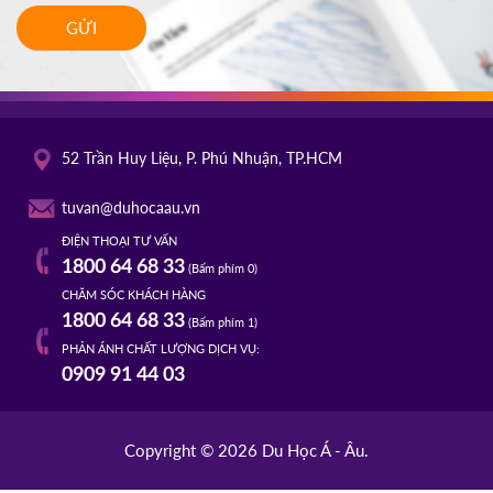
GỬI
52 Trần Huy Liệu, P. Phú Nhuận, TP.HCM
tuvan@duhocaau.vn
ĐIỆN THOẠI TƯ VẤN
1800 64 68 33
(Bấm phím 0)
CHĂM SÓC KHÁCH HÀNG
1800 64 68 33
(Bấm phím 1)
PHẢN ÁNH CHẤT LƯỢNG DỊCH VỤ:
0909 91 44 03
Copyright © 2026 Du Học Á - Âu.