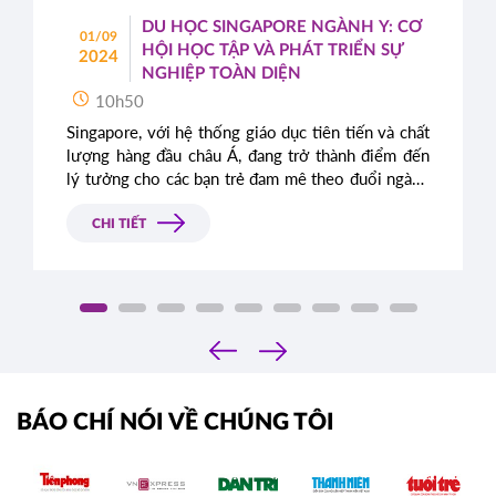
DU HỌC SINGAPORE NGÀNH Y: CƠ
01/09
HỘI HỌC TẬP VÀ PHÁT TRIỂN SỰ
2024
NGHIỆP TOÀN DIỆN
10h50
Singapore, với hệ thống giáo dục tiên tiến và chất
lượng hàng đầu châu Á, đang trở thành điểm đến
lý tưởng cho các bạn trẻ đam mê theo đuổi ngành
Y. Du học ngành Y tại Singapore không chỉ mang
lại kiến thức chuyên sâu mà còn mở ra những cơ
CHI TIẾT
hội nghề nghiệp rộng lớn trên toàn cầu. Trong bài
viết này, chúng ta sẽ tìm hiểu lý do tại sao
Singapore lại là lựa chọn hàng đầu cho sinh viên
quốc tế khi muốn theo học ngành Y.
‹
›
BÁO CHÍ NÓI VỀ CHÚNG TÔI