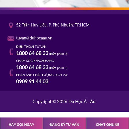
52 Trần Huy Liệu, P. Phú Nhuận, TP.HCM
tuvan@duhocaau.vn
ĐIỆN THOẠI TƯ VẤN
1800 64 68 33
(Bấm phím 0)
CHĂM SÓC KHÁCH HÀNG
1800 64 68 33
(Bấm phím 1)
PHẢN ÁNH CHẤT LƯỢNG DỊCH VỤ:
0909 91 44 03
Copyright © 2026 Du Học Á - Âu.
HÃY GỌI NGAY
ĐĂNG KÝ TƯ VẤN
CHAT ONLINE
s