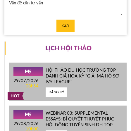
GỬI
LỊCH HỘI THẢO
HỘI THẢO DU HỌC TRƯỜNG TOP
Mỹ
DANH GIÁ HOA KỲ ''GIẢI MÃ HỒ SƠ
29/07/2026
IVY LEAGUE''
08h54
ĐĂNG KÝ
HOT
WEBINAR 03: SUPPLEMENTAL
Mỹ
ESSAYS: BÍ QUYẾT THUYẾT PHỤC
29/08/2026
HỘI ĐỒNG TUYỂN SINH ĐH TOP
10h00
ĐẦU MỸ