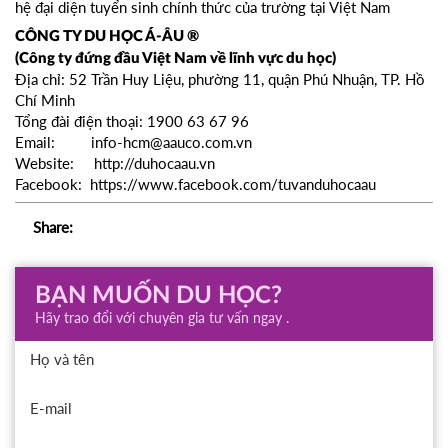
hệ đại diện tuyển sinh chính thức của trường tại Việt Nam
CÔNG TY DU HỌC Á-ÂU ®
(Công ty đứng đầu Việt Nam về lĩnh vực du học)
Địa chỉ: 52 Trần Huy Liệu, phường 11, quận Phú Nhuận, TP. Hồ
Chí Minh
Tổng đài điện thoại: 1900 63 67 96
Email: info-hcm@aauco.com.vn
Website: http://duhocaau.vn
Facebook: https://www.facebook.com/tuvanduhocaau
Share:
BẠN MUỐN DU HỌC?
Hãy trao đổi với chuyên gia tư vấn ngay .
Họ và tên
E-mail