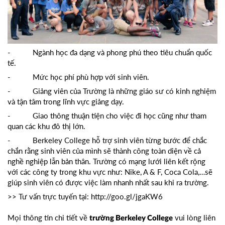
- Ngành học đa dạng và phong phú theo tiêu chuẩn quốc
tế.
- Mức học phí phù hợp với sinh viên.
- Giảng viên của Trường là những giáo sư có kinh nghiệm
và tận tâm trong lĩnh vực giảng dạy.
- Giao thông thuận tiện cho việc đi học cũng như tham
quan các khu đô thị lớn.
- Berkeley College hỗ trợ sinh viên từng bước để chắc
chắn rằng sinh viên của mình sẽ thành công toàn diện về cả
nghề nghiệp lẫn bản thân. Trường có mạng lưới liên kết rộng
với các công ty trong khu vực như: Nike, A & F, Coca Cola,…sẽ
giúp sinh viên có được việc làm nhanh nhất sau khi ra trường.
>> Tư vấn trực tuyến tại:
http://goo.gl/jgaKW6
Mọi thông tin chi tiết về
vui lòng liên
trường Berkeley College