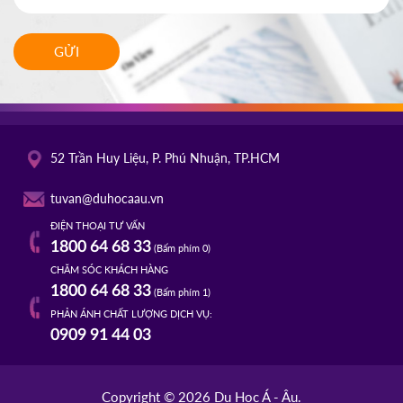
GỬI
52 Trần Huy Liệu, P. Phú Nhuận, TP.HCM
tuvan@duhocaau.vn
ĐIỆN THOẠI TƯ VẤN
1800 64 68 33
(Bấm phím 0)
CHĂM SÓC KHÁCH HÀNG
1800 64 68 33
(Bấm phím 1)
PHẢN ÁNH CHẤT LƯỢNG DỊCH VỤ:
0909 91 44 03
Copyright © 2026 Du Học Á - Âu.