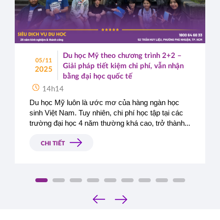
Du học Mỹ theo chương trình 2+2 –
05/11
Giải pháp tiết kiệm chi phí, vẫn nhận
2025
bằng đại học quốc tế
14h14
Du học Mỹ luôn là ước mơ của hàng ngàn học 
sinh Việt Nam. Tuy nhiên, chi phí học tập tại các 
trường đại học 4 năm thường khá cao, trở thành 
rào cản lớn với nhiều gia đình.
Giữa bối cảnh đó, 
chương trình kép 2+2
 tại 
các 
CHI TIẾT
trường Cao đẳng Cộng đồng Mỹ (Community 
College)
 ra đời như một 
giải pháp tối ưu
, giúp 
học sinh 
tiết kiệm đáng kể chi phí
 nhưng vẫn 
nhận được bằng Cử nhân đại học Mỹ chính 
‹
quy
.
›