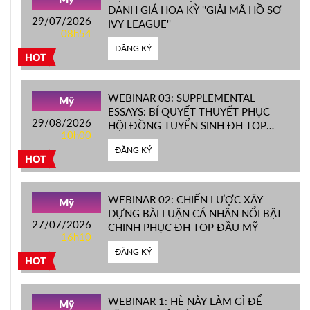
DANH GIÁ HOA KỲ ''GIẢI MÃ HỒ SƠ
29/07/2026
IVY LEAGUE''
08h54
ĐĂNG KÝ
HOT
WEBINAR 03: SUPPLEMENTAL
Mỹ
ESSAYS: BÍ QUYẾT THUYẾT PHỤC
29/08/2026
HỘI ĐỒNG TUYỂN SINH ĐH TOP
10h00
ĐẦU MỸ
ĐĂNG KÝ
HOT
WEBINAR 02: CHIẾN LƯỢC XÂY
Mỹ
DỰNG BÀI LUẬN CÁ NHÂN NỔI BẬT
27/07/2026
CHINH PHỤC ĐH TOP ĐẦU MỸ
16h10
ĐĂNG KÝ
HOT
WEBINAR 1: HÈ NÀY LÀM GÌ ĐỂ
Mỹ