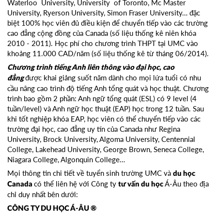
Waterloo University, University of Toronto, Mc Master
University, Ryerson University, Simon Fraser University… đặc
biệt 100% học viên đủ điều kiện để chuyển tiếp vào các trường
cao đẳng cộng đồng của Canada (số liệu thống kê niên khóa
2010 - 2011). Học phí cho chương trình THPT tại UMC vào
khoảng 11.000 CAD/năm (số liệu thống kê từ tháng 06/2014).
Chương trình tiếng Anh liên thông vào đại học, cao
được khai giảng suốt năm dành cho mọi lứa tuổi có nhu
đẳng
cầu nâng cao trình độ tiếng Anh tổng quát và học thuật. Chương
trình bao gồm 2 phần: Anh ngữ tổng quát (ESL) có 9 level (4
tuần/level) và Anh ngữ học thuật (EAP) học trong 12 tuần. Sau
khi tốt nghiệp khóa EAP, học viên có thể chuyển tiếp vào các
trường đại học, cao đẳng uy tín của Canada như Regina
University, Brock University, Algoma University, Centennial
College, Lakehead University, George Brown, Seneca College,
Niagara College, Algonquin College…
Mọi thông tin chi tiết về tuyển sinh trường UMC và
du học
có thể liên hệ với Công ty
Á-Âu theo địa
Canada
tư vấn du học
chỉ duy nhất bên dưới:
CÔNG TY DU HỌC Á-ÂU ®