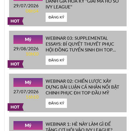
DANH GIÁ HOA KỲ ''GIẢI MÃ HỒ SƠ
29/07/2026
IVY LEAGUE''
08h54
ĐĂNG KÝ
HOT
WEBINAR 03: SUPPLEMENTAL
Mỹ
ESSAYS: BÍ QUYẾT THUYẾT PHỤC
29/08/2026
HỘI ĐỒNG TUYỂN SINH ĐH TOP
10h00
ĐẦU MỸ
ĐĂNG KÝ
HOT
WEBINAR 02: CHIẾN LƯỢC XÂY
Mỹ
DỰNG BÀI LUẬN CÁ NHÂN NỔI BẬT
27/07/2026
CHINH PHỤC ĐH TOP ĐẦU MỸ
16h10
ĐĂNG KÝ
HOT
WEBINAR 1: HÈ NÀY LÀM GÌ ĐỂ
Mỹ
TĂNG CƠ HỘI VÀO IVY LEAGUE?