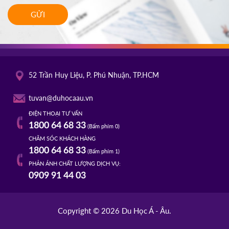
GỬI
52 Trần Huy Liệu, P. Phú Nhuận, TP.HCM
tuvan@duhocaau.vn
ĐIỆN THOẠI TƯ VẤN
1800 64 68 33
(Bấm phím 0)
CHĂM SÓC KHÁCH HÀNG
1800 64 68 33
(Bấm phím 1)
PHẢN ÁNH CHẤT LƯỢNG DỊCH VỤ:
0909 91 44 03
Copyright © 2026 Du Học Á - Âu.