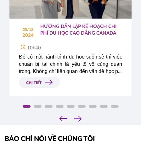
HƯỚNG DẪN LẬP KẾ HOẠCH CHI
30/12
PHÍ DU HỌC CAO ĐẲNG CANADA
2024
10h40
Để có một hành trình du học suôn sẻ thì việc 
chuẩn bị tài chính là yếu tố vô cùng quan 
trọng. Không chỉ liên quan đến vấn đề học phí 
mà sinh hoạt phí tại nước bạn cũng là một 
CHI TIẾT
phần trong bảng dự trù chi phí du học mà các 
bậc phụ huynh và các em cần quan tâm khi 
lên có ý định du học bất kỳ quốc gia nào. Do 
đó, hãy cùng Du Học Á – Âu lên kế hoạch chi 
phí du học cao đẳng Canada - lựa chọn du 
‹
›
học đang được các em học sinh Việt Nam 
quan tâm nhất hiện nay.
BÁO CHÍ NÓI VỀ CHÚNG TÔI