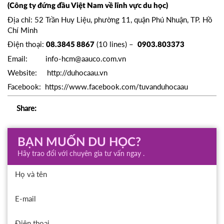
(Công ty đứng đầu Việt Nam về lĩnh vực du học)
Địa chỉ: 52 Trần Huy Liệu, phường 11, quận Phú Nhuận, TP. Hồ
Chí Minh
Điện thoại:
(10 lines) –
08.3845 8867
0903.803373
Email:
info-hcm@aauco.com.vn
Website:
http://duhocaau.vn
Facebook:
https://www.facebook.com/tuvanduhocaau
Share:
BẠN MUỐN DU HỌC?
Hãy trao đổi với chuyên gia tư vấn ngay .
Họ và tên
E-mail
Điện thoại