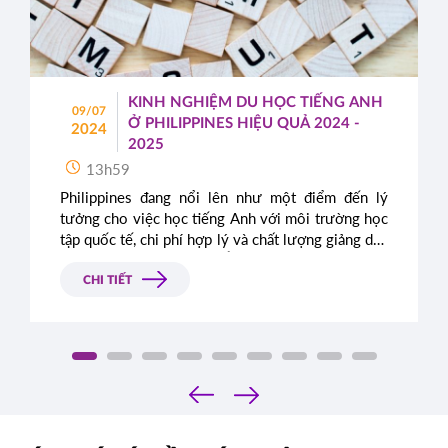
KINH NGHIỆM DU HỌC TIẾNG ANH
09/07
Ở PHILIPPINES HIỆU QUẢ 2024 -
2024
2025
13h59
Philippines đang nổi lên như một điểm đến lý
tưởng cho việc học tiếng Anh với môi trường học
tập quốc tế, chi phí hợp lý và chất lượng giảng dạy
cao. Trong bài viết này, Á - Âu sẽ chia sẻ những
kinh nghiệm quý báu để bạn có thể tận dụng tối đa
CHI TIẾT
thời gian du học tiếng Anh tại Philippines trong
giai đoạn 2024 - 2025.
‹
›