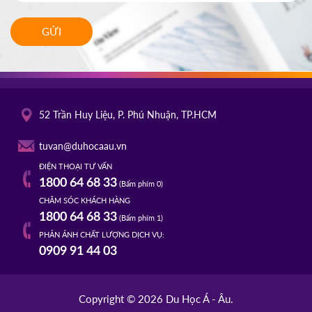
GỬI
52 Trần Huy Liệu, P. Phú Nhuận, TP.HCM
tuvan@duhocaau.vn
ĐIỆN THOẠI TƯ VẤN
1800 64 68 33
(Bấm phím 0)
CHĂM SÓC KHÁCH HÀNG
1800 64 68 33
(Bấm phím 1)
PHẢN ÁNH CHẤT LƯỢNG DỊCH VỤ:
0909 91 44 03
Copyright © 2026 Du Học Á - Âu.