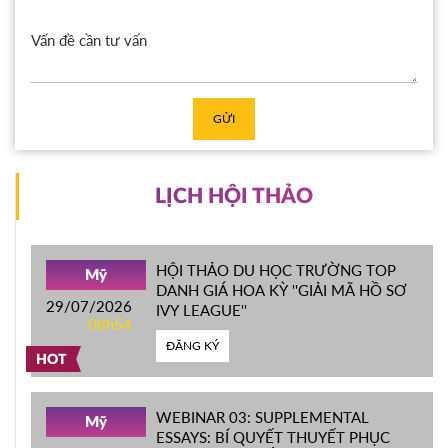
GỬI
LỊCH HỘI THẢO
HỘI THẢO DU HỌC TRƯỜNG TOP
Mỹ
DANH GIÁ HOA KỲ ''GIẢI MÃ HỒ SƠ
29/07/2026
IVY LEAGUE''
08h54
ĐĂNG KÝ
HOT
WEBINAR 03: SUPPLEMENTAL
Mỹ
ESSAYS: BÍ QUYẾT THUYẾT PHỤC