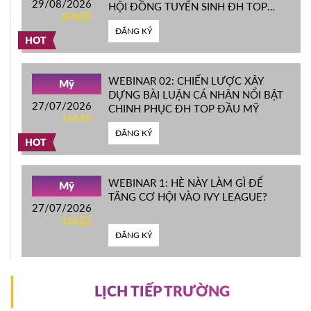
29/08/2026
HỘI ĐỒNG TUYỂN SINH ĐH TOP
10h00
ĐẦU MỸ
ĐĂNG KÝ
HOT
WEBINAR 02: CHIẾN LƯỢC XÂY
Mỹ
DỰNG BÀI LUẬN CÁ NHÂN NỔI BẬT
27/07/2026
CHINH PHỤC ĐH TOP ĐẦU MỸ
16h10
ĐĂNG KÝ
HOT
WEBINAR 1: HÈ NÀY LÀM GÌ ĐỂ
Mỹ
TĂNG CƠ HỘI VÀO IVY LEAGUE?
27/07/2026
16h22
ĐĂNG KÝ
LỊCH TIẾP TRƯỜNG