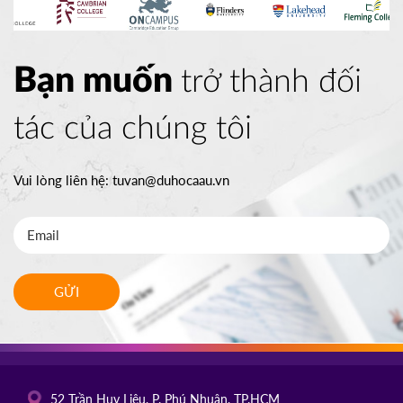
Bạn muốn
trở thành đối
tác của chúng tôi
Vui lòng liên hệ:
tuvan@duhocaau.vn
GỬI
52 Trần Huy Liệu, P. Phú Nhuận, TP.HCM