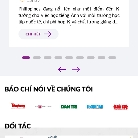
Philippines đang nổi lên như một điểm đến lý
tưởng cho việc học tiếng Anh với môi trường học
tập quốc tế, chi phí hợp lý và chất lượng giảng dạy
cao. Trong bài viết này, Á - Âu sẽ chia sẻ những
kinh nghiệm quý báu để bạn có thể tận dụng tối đa
CHI TIẾT
thời gian du học tiếng Anh tại Philippines trong
giai đoạn 2024 - 2025.
‹
›
BÁO CHÍ NÓI VỀ CHÚNG TÔI
ĐỐI TÁC