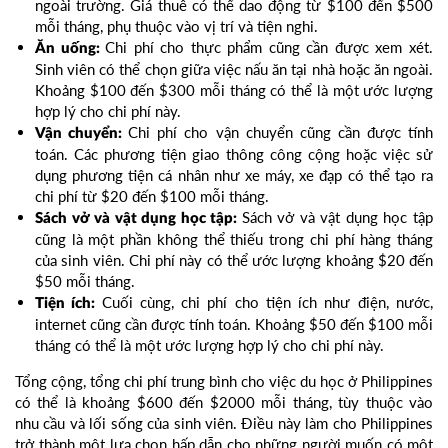
ngoài trường. Giá thuê có thể dao động từ $100 đến $500
mỗi tháng, phụ thuộc vào vị trí và tiện nghi.
Chi phí cho thực phẩm cũng cần được xem xét.
Ăn uống:
Sinh viên có thể chọn giữa việc nấu ăn tại nhà hoặc ăn ngoài.
Khoảng $100 đến $300 mỗi tháng có thể là một ước lượng
hợp lý cho chi phí này.
Chi phí cho vận chuyển cũng cần được tính
Vận chuyển:
toán. Các phương tiện giao thông công cộng hoặc việc sử
dụng phương tiện cá nhân như xe máy, xe đạp có thể tạo ra
chi phí từ $20 đến $100 mỗi tháng.
Sách vở và vật dụng học tập
Sách vở và vật dụng học tập:
cũng là một phần không thể thiếu trong chi phí hàng tháng
của sinh viên. Chi phí này có thể ước lượng khoảng $20 đến
$50 mỗi tháng.
Cuối cùng, chi phí cho tiện ích như điện, nước,
Tiện ích:
internet cũng cần được tính toán. Khoảng $50 đến $100 mỗi
tháng có thể là một ước lượng hợp lý cho chi phí này.
Tổng cộng, tổng chi phí trung bình cho việc du học ở Philippines
có thể là khoảng $600 đến $2000 mỗi tháng, tùy thuộc vào
nhu cầu và lối sống của sinh viên. Điều này làm cho Philippines
trở thành một lựa chọn hấp dẫn cho những người muốn có một