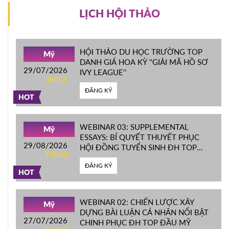
LỊCH HỘI THẢO
HỘI THẢO DU HỌC TRƯỜNG TOP
Mỹ
DANH GIÁ HOA KỲ ''GIẢI MÃ HỒ SƠ
29/07/2026
IVY LEAGUE''
08h54
ĐĂNG KÝ
HOT
WEBINAR 03: SUPPLEMENTAL
Mỹ
ESSAYS: BÍ QUYẾT THUYẾT PHỤC
29/08/2026
HỘI ĐỒNG TUYỂN SINH ĐH TOP
10h00
ĐẦU MỸ
ĐĂNG KÝ
HOT
WEBINAR 02: CHIẾN LƯỢC XÂY
Mỹ
DỰNG BÀI LUẬN CÁ NHÂN NỔI BẬT
27/07/2026
CHINH PHỤC ĐH TOP ĐẦU MỸ