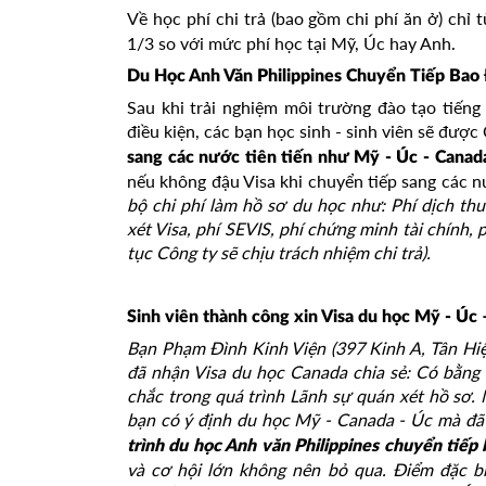
Về học phí chi trả (bao gồm chi phí ăn ở) chỉ t
1/3 so với mức phí học tại Mỹ, Úc hay Anh.
Du Học Anh Văn Philippines Chuyển Tiếp Bao 
Sau khi trải nghiệm môi trường đào tạo tiếng
điều kiện, các bạn học sinh - sinh viên sẽ đượ
sang các nước tiên tiến như Mỹ - Úc - Canad
nếu không đậu Visa khi chuyển tiếp sang các n
bộ chi phí làm hồ sơ du học như: Phí dịch thu
xét Visa, phí SEVIS, phí chứng minh tài chính, 
tục Công ty sẽ chịu trách nhiệm chi trả).
Sinh viên thành công xin Visa du học Mỹ - Úc
Bạn Phạm Đình Kinh Viện (397 Kinh A, Tân Hiệ
đã nhận Visa du học Canada chia sẻ: Có bằng I
chắc trong quá trình Lãnh sự quán xét hồ sơ. 
bạn có ý định du học Mỹ - Canada - Úc mà đã 
trình du học Anh văn Philippines chuyển tiếp
và cơ hội lớn không nên bỏ qua. Điểm đặc bi