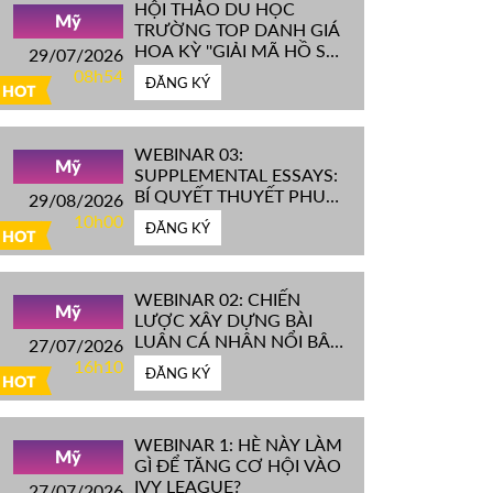
HỘI THẢO DU HỌC
Mỹ
TRƯỜNG TOP DANH GIÁ
HOA KỲ ''GIẢI MÃ HỒ SƠ
29/07/2026
IVY LEAGUE''
08h54
ĐĂNG KÝ
HOT
WEBINAR 03:
Mỹ
SUPPLEMENTAL ESSAYS:
BÍ QUYẾT THUYẾT PHỤC
29/08/2026
HỘI ĐỒNG TUYỂN SINH
10h00
ĐĂNG KÝ
ĐH TOP ĐẦU MỸ
HOT
WEBINAR 02: CHIẾN
Mỹ
LƯỢC XÂY DỰNG BÀI
LUẬN CÁ NHÂN NỔI BẬT
27/07/2026
CHINH PHỤC ĐH TOP
16h10
ĐĂNG KÝ
ĐẦU MỸ
HOT
WEBINAR 1: HÈ NÀY LÀM
Mỹ
GÌ ĐỂ TĂNG CƠ HỘI VÀO
IVY LEAGUE?
27/07/2026