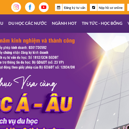
Đăng ký tư vấn
Nộp hồ sơ online
ỆU
DU HỌC CÁC NƯỚC
NGÀNH HOT
TIN TỨC - HỌC BỔNG