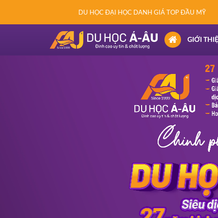
DU HỌC ĐẠI HỌC DANH GIÁ TOP ĐẦU MỸ
(CURRENT)
GIỚI THI