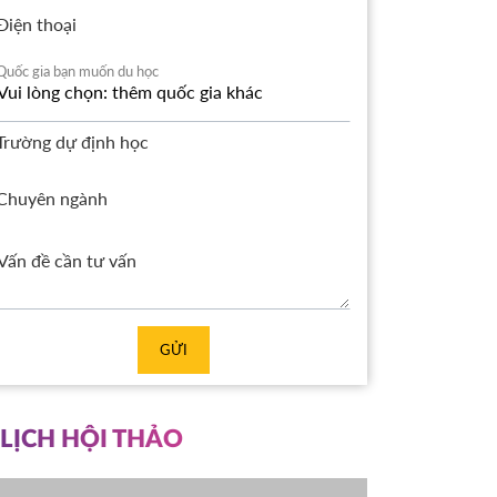
Điện thoại
Quốc gia bạn muốn du học
Trường dự định học
Chuyên ngành
GỬI
LỊCH HỘI THẢO