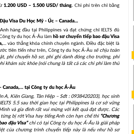
ừ
. Chi phí trên chỉ bằng
1.200 USD – 1.500 USD/ tháng
Đậu Visa Du Học Mỹ - Úc – Canada...
 Anh hàng đầu tại Philippines và đạt chứng chỉ IELTS đủ
c Công ty du học Á-Âu làm
hồ sơ chuyển tiếp bao đậu Visa
… vào thẳng khóa chính chuyên ngành. Điều đặc biệt là
a,
ước tiên tiến như trên, Công ty du học Á-Âu
sẽ chịu toàn
ật, phí chuyển hồ sơ, phí ghi danh đóng cho trường, phí
phí khám sức khỏe (nói chung là tất cả các chi phí làm thủ
 – Canada,… tại Công ty du học Á-Âu
n A, Kiên Giang, Tân Hiệp – Sđt : 0938420203), học sinh
ELTS 5.5 sau thời gian học tại Philippines là cơ sở vững
Mình và gia đình rất vui mừng với kết quả đạt được. Các
từng bị rớt Visa hay tiếng Anh còn hạn chế thì
“Chương
chỉ có tại Công ty du học Á-Âu là giải pháp
 bao đậu Visa”
ệt của chương trình chuyển tiếp này là nếu như hồ sơ