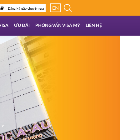
EN
Đăng ký gặp chuyên gia
VISA
ƯU ĐÃI
PHỎNG VẤN VISA MỸ
LIÊN HỆ