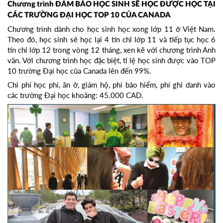
Chương trình ĐẢM BẢO HỌC SINH SẼ HỌC ĐƯỢC HỌC TẠI
CÁC TRƯỜNG ĐẠI HỌC TOP 10 CỦA CANADA
Chương trình dành cho học sinh học xong lớp 11 ở Việt Nam.
Theo đó, học sinh sẽ học lại 4 tín chỉ lớp 11 và tiếp tục học 6
tín chỉ lớp 12 trong vòng 12 tháng, xen kẽ với chương trình Anh
văn. Với chương trình học đặc biệt, tỉ lệ học sinh được vào TOP
10 trường Đại học của Canada lên đến 99%.
Chi phí học phí, ăn ở, giám hộ, phí bảo hiểm, phí ghi danh vào
các trường Đại học khoảng: 45.000 CAD.