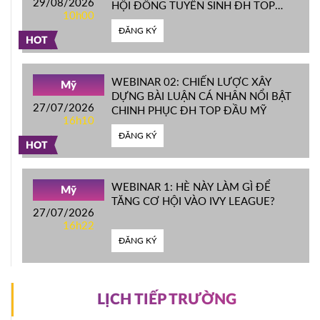
29/08/2026
HỘI ĐỒNG TUYỂN SINH ĐH TOP
10h00
ĐẦU MỸ
ĐĂNG KÝ
HOT
WEBINAR 02: CHIẾN LƯỢC XÂY
Mỹ
DỰNG BÀI LUẬN CÁ NHÂN NỔI BẬT
27/07/2026
CHINH PHỤC ĐH TOP ĐẦU MỸ
16h10
ĐĂNG KÝ
HOT
WEBINAR 1: HÈ NÀY LÀM GÌ ĐỂ
Mỹ
TĂNG CƠ HỘI VÀO IVY LEAGUE?
27/07/2026
16h22
ĐĂNG KÝ
LỊCH TIẾP TRƯỜNG