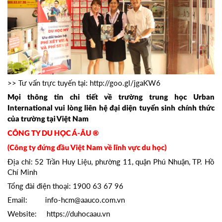
>> Tư vấn trực tuyến tại: http://goo.gl/jgaKW6
Mọi thông tin chi tiết về trường trung học Urban
International vui lòng liên hệ đại diện tuyển sinh chính thức
của trường tại Việt Nam
CÔNG TY DU HỌC Á-ÂU ®
(Công ty đứng đầu Việt Nam về lĩnh vực du học)
Địa chỉ: 52 Trần Huy Liệu, phường 11, quận Phú Nhuận, TP. Hồ
Chí Minh
Tổng đài điện thoại: 1900 63 67 96
Email: info-hcm@aauco.com.vn
Website: https://duhocaau.vn