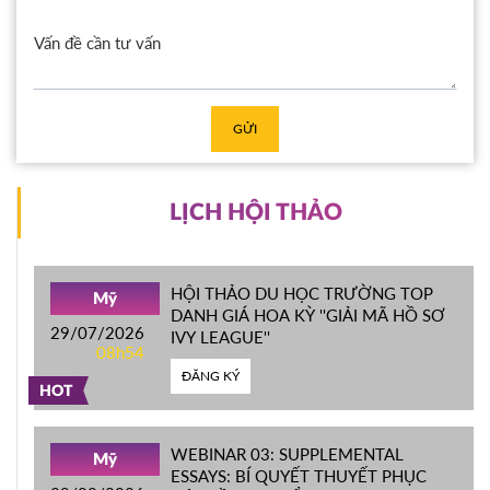
GỬI
LỊCH HỘI THẢO
HỘI THẢO DU HỌC TRƯỜNG TOP
Mỹ
DANH GIÁ HOA KỲ ''GIẢI MÃ HỒ SƠ
29/07/2026
IVY LEAGUE''
08h54
ĐĂNG KÝ
HOT
WEBINAR 03: SUPPLEMENTAL
Mỹ
ESSAYS: BÍ QUYẾT THUYẾT PHỤC