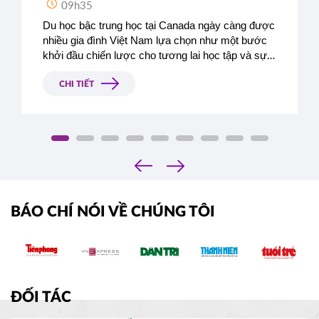
09h35
Du học bậc trung học tại Canada ngày càng được 
nhiều gia đình Việt Nam lựa chọn như một bước 
khởi đầu chiến lược cho tương lai học tập và sự 
nghiệp của con em mình. Với hệ thống giáo dục 
tiên tiến, môi trường sống an toàn và cơ hội phát 
CHI TIẾT
triển toàn diện, Canada không chỉ là điểm đến mơ 
ước của sinh viên quốc tế mà còn là nơi giúp học 
sinh hình thành kỹ năng, tư duy và nền tảng vững 
chắc để chinh phục bậc học cao hơn.
‹
›
BÁO CHÍ NÓI VỀ CHÚNG TÔI
ĐỐI TÁC