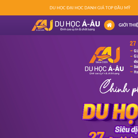
DU HỌC ĐẠI HỌC DANH GIÁ TOP ĐẦU MỸ
(CURRENT)
GIỚI THI