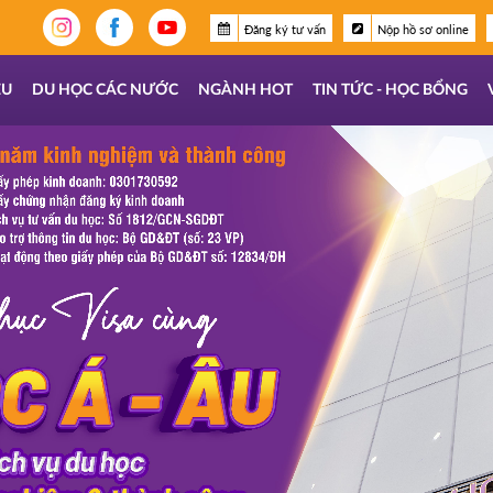
Đăng ký tư vấn
Nộp hồ sơ online
ỆU
DU HỌC CÁC NƯỚC
NGÀNH HOT
TIN TỨC - HỌC BỔNG