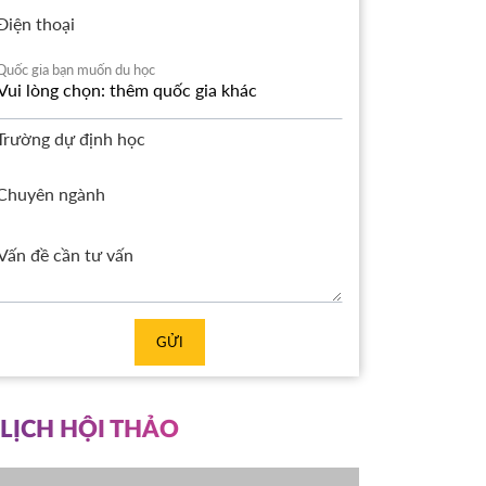
Điện thoại
Quốc gia bạn muốn du học
Trường dự định học
Chuyên ngành
GỬI
LỊCH HỘI THẢO