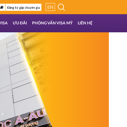
EN
Đăng ký gặp chuyên gia
VISA
ƯU ĐÃI
PHỎNG VẤN VISA MỸ
LIÊN HỆ