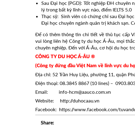
Sau Đại học (PGD): Tốt nghiệp ĐH chuyên 
lý trong bất kỳ lĩnh vực nào, điểm IELTS 5.0
Thạc sỹ: Sinh viên có chứng chỉ sau Đại học
Đại học chuyên ngành quản trị khách sạn. C
Để có thêm thông tin chi tiết về thủ tục cấp 
vui lòng liên hệ Công ty du học Á-Âu, mọi thắ
chuyên nghiệp. Đến với Á-Âu, cơ hội du học tr
CÔNG TY DU HỌC Á-ÂU ®
(Công ty đứng đầu Việt Nam về lĩnh vực du họ
Địa chỉ: 52 Trần Huy Liệu, phường 11, quận P
Điện thoại: 08.3845 8867 (10 lines) – 0903.80
Email: info-hcm@aauco.com.vn
Website: http://duhocaau.vn
Facebook: https://www.facebook.com/tuvand
Share: