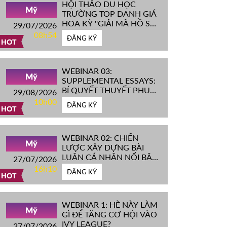
HỘI THẢO DU HỌC
Mỹ
TRƯỜNG TOP DANH GIÁ
HOA KỲ ''GIẢI MÃ HỒ SƠ
29/07/2026
IVY LEAGUE''
08h54
ĐĂNG KÝ
HOT
WEBINAR 03:
Mỹ
SUPPLEMENTAL ESSAYS:
BÍ QUYẾT THUYẾT PHỤC
29/08/2026
HỘI ĐỒNG TUYỂN SINH
10h00
ĐĂNG KÝ
ĐH TOP ĐẦU MỸ
HOT
WEBINAR 02: CHIẾN
Mỹ
LƯỢC XÂY DỰNG BÀI
LUẬN CÁ NHÂN NỔI BẬT
27/07/2026
CHINH PHỤC ĐH TOP
16h10
ĐĂNG KÝ
ĐẦU MỸ
HOT
WEBINAR 1: HÈ NÀY LÀM
Mỹ
GÌ ĐỂ TĂNG CƠ HỘI VÀO
IVY LEAGUE?
27/07/2026